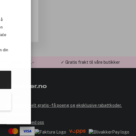
 å
en
iale
m din
imumsbeløp 299,-
✓ Gratis frakt til våre butikker
Blivakker.no
Om oss
Bli medlem helt gratis - få poeng og eksklusive rabattkoder.
Nyhetsbrev
Samarbeid med oss