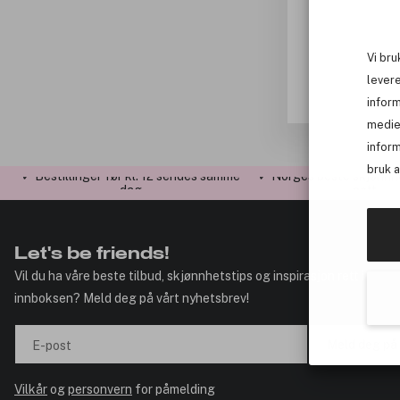
Vi bru
levere
infor
medie
inform
bruk 
✓ Bestillinger før kl. 12 sendes samme
✓ Norges beste skjønnh
dag
nett
Let's be friends!
Vil du ha våre beste tilbud, skjønnhetstips og inspirasjon rett i
innboksen? Meld deg på vårt nyhetsbrev!
Meld deg på
E-post
Vilkår
og
personvern
for påmelding