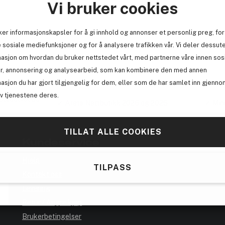
Vi bruker cookies
Eller
ker informasjonskapsler for å gi innhold og annonser et personlig preg, for
 sosiale mediefunksjoner og for å analysere trafikken vår. Vi deler dessut
masjon om hvordan du bruker nettstedet vårt, med partnerne våre innen sos
r, annonsering og analysearbeid, som kan kombinere den med annen
asjon du har gjort tilgjengelig for dem, eller som de har samlet inn gjenno
av tjenestene deres.
etsbutikk på
✓ Årets Nettbutikk 2026 og 2025
✓ Min
TILLAT ALLE COOKIES
Kundeservice
Hjelp
TILPASS
Kontakt oss
Levering
Retur / Angre kjøp
Brukerbetingelser