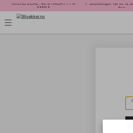
UKENS DEAL : 40% RABATT PÅ
✓ Bestillinger før kl. 12
AMIKA
dag