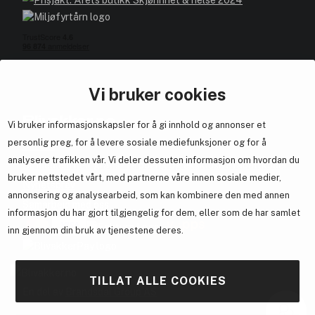
Vi bruker cookies
Blivakker.no
Vi bruker informasjonskapsler for å gi innhold og annonser et
personlig preg, for å levere sosiale mediefunksjoner og for å
Om oss
analysere trafikken vår. Vi deler dessuten informasjon om hvordan du
Bli medlem helt gratis - få poeng og eksklusive rabattkoder.
bruker nettstedet vårt, med partnerne våre innen sosiale medier,
Nyhetsbrev
annonsering og analysearbeid, som kan kombinere den med annen
Samarbeid med oss
informasjon du har gjort tilgjengelig for dem, eller som de har samlet
inn gjennom din bruk av tjenestene deres.
TILLAT ALLE COOKIES
En del av
Brandsdal Group AS