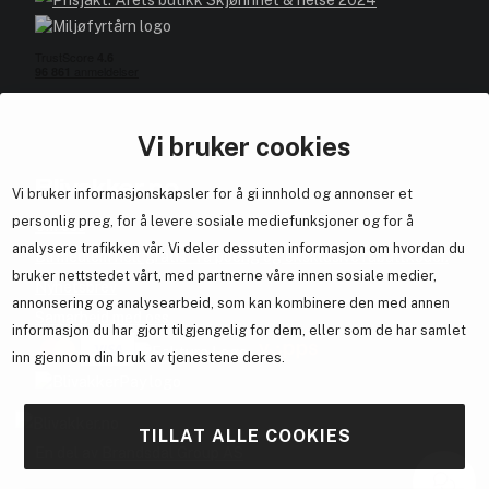
Vi bruker cookies
Blivakker.no
Vi bruker informasjonskapsler for å gi innhold og annonser et
personlig preg, for å levere sosiale mediefunksjoner og for å
Om oss
analysere trafikken vår. Vi deler dessuten informasjon om hvordan du
Bli medlem helt gratis - få poeng og eksklusive rabattkoder.
bruker nettstedet vårt, med partnerne våre innen sosiale medier,
Nyhetsbrev
annonsering og analysearbeid, som kan kombinere den med annen
Samarbeid med oss
informasjon du har gjort tilgjengelig for dem, eller som de har samlet
inn gjennom din bruk av tjenestene deres.
TILLAT ALLE COOKIES
En del av
Brandsdal Group AS