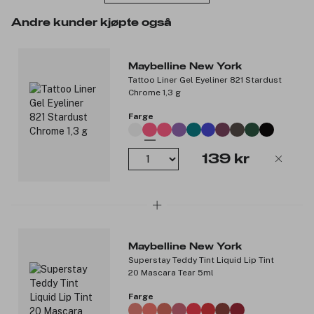
vippe fra rot til tupp
Passer til sensitive øyne og kontaktlinsebrukere
Andre kunder kjøpte også
Produktnummer:
3317658
Maybelline New York
Tattoo Liner Gel Eyeliner 821 Stardust
Chrome 1,3 g
Farge
139 kr
Maybelline New York
Superstay Teddy Tint Liquid Lip Tint
20 Mascara Tear 5ml
Farge