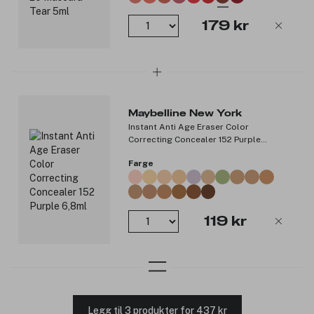
179 kr
Maybelline New York
Instant Anti Age Eraser Color
Correcting Concealer 152 Purple
6,8ml
Farge
119 kr
Legg til 3 produkter for 437 kr