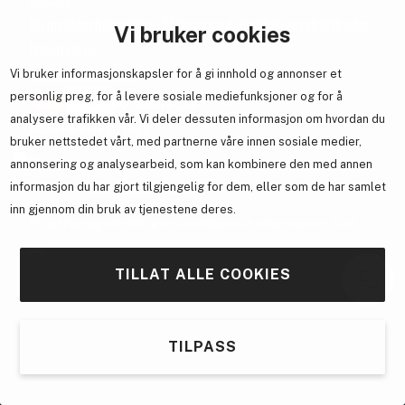
Bli medlem helt gratis - få poeng og eksklusive rabattkoder.
Vi bruker cookies
Nyhetsbrev
Vi bruker informasjonskapsler for å gi innhold og annonser et
Samarbeid med oss
personlig preg, for å levere sosiale mediefunksjoner og for å
analysere trafikken vår. Vi deler dessuten informasjon om hvordan du
bruker nettstedet vårt, med partnerne våre innen sosiale medier,
annonsering og analysearbeid, som kan kombinere den med annen
En del av
Brandsdal Group AS
informasjon du har gjort tilgjengelig for dem, eller som de har samlet
inn gjennom din bruk av tjenestene deres.
For personlig veiledning om profesjonelle hårprodukter, klikk
her
.
TILLAT ALLE COOKIES
TILPASS