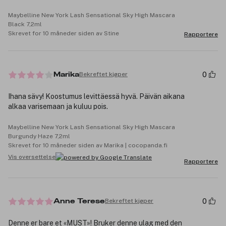
Maybelline New York Lash Sensational Sky High Mascara
Black 7,2ml
Skrevet for 10 måneder siden av Stine
Rapportere
0
Bekreftet kjøper
Marika
Ihana sävy! Koostumus levittäessä hyvä. Päivän aikana
alkaa varisemaan ja kuluu pois.
Maybelline New York Lash Sensational Sky High Mascara
Burgundy Haze 7,2ml
Skrevet for 10 måneder siden av Marika | cocopanda.fi
Vis oversettelse
Rapportere
0
Bekreftet kjøper
Anne Terese
Denne er bare et «MUST»! Bruker denne ulag med den