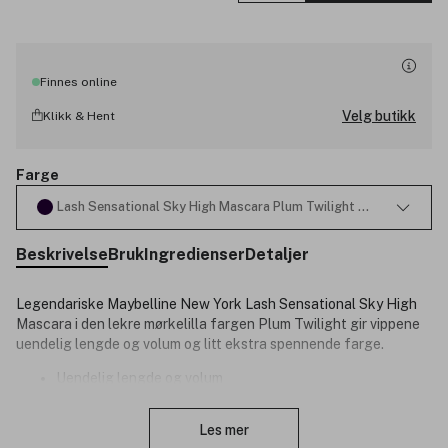
Finnes online
Velg butikk
Klikk & Hent
Farge
Lash Sensational Sky High Mascara Plum Twilight 7ml
Beskrivelse
Bruk
Ingredienser
Detaljer
Legendariske Maybelline New York Lash Sensational Sky High
Mascara i den lekre mørkelilla fargen Plum Twilight gir vippene
uendelig lengde og volum og litt ekstra spennende farge.
Uendelig lengde og volum
Formel med bambusekstrakt og fiber for lange, fyldige
Lukk
vipper som trosser tyngdeloven
Les mer
Flex Tower mascarabørsten gir volum og forlenger hver