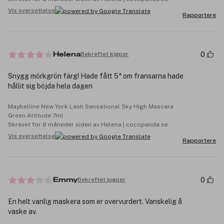
Vis oversettelse
Rapportere
0
Bekreftet kjøper
Helena
Snygg mörkgrön färg! Hade fått 5* om fransarna hade
hållit sig böjda hela dagen
Maybelline New York Lash Sensational Sky High Mascara
Green Altitude 7ml
Skrevet for 8 måneder siden av Helena | cocopanda.se
Vis oversettelse
Rapportere
0
Bekreftet kjøper
Emmy
En helt vanlig maskera som er overvurdert. Vanskelig å
vaske av.