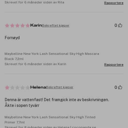
Skrevet for 6 måneder siden av Rita
Rapportere
0
Bekreftet kjøper
Karin
Fornøyd
Maybelline New York Lash Sensational Sky High Mascara
Black 7,2ml
Skrevet for 6 måneder siden av Karin
Rapportere
0
Bekreftet kjøper
Helena
Denna är vattenfast! Det framgick inte av beskrivningen.
Åkte i sopen tyvärr
Maybelline New York Lash Sensational Sky High Tinted
Primer 7,7ml
Skrevet for 8 måneder siden av Helena | cocopanda.se