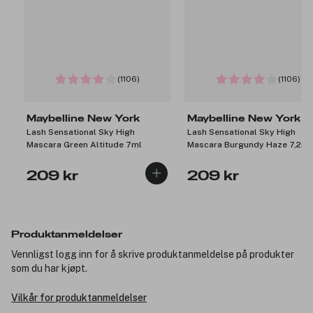
(1106)
(1106)
Maybelline New York
Maybelline New York
Lash Sensational Sky High
Lash Sensational Sky High
Mascara Green Altitude 7ml
Mascara Burgundy Haze 7,2ml
209 kr
209 kr
Produktanmeldelser
Vennligst logg inn for å skrive produktanmeldelse på produkter
som du har kjøpt.
Vilkår for produktanmeldelser