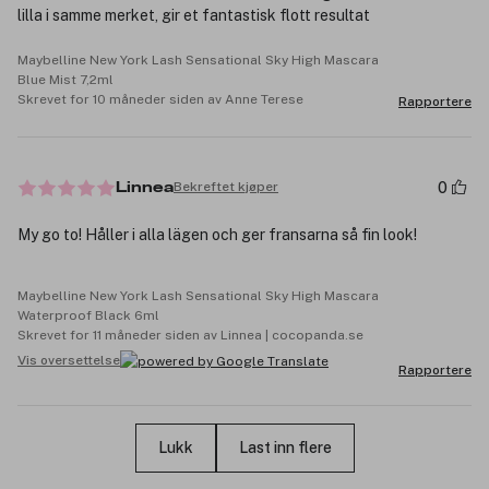
lilla i samme merket, gir et fantastisk flott resultat
Maybelline New York Lash Sensational Sky High Mascara
Blue Mist 7,2ml
Skrevet for 10 måneder siden av Anne Terese
Rapportere
0
Bekreftet kjøper
Linnea
My go to! Håller i alla lägen och ger fransarna så fin look!
Maybelline New York Lash Sensational Sky High Mascara
Waterproof Black 6ml
Skrevet for 11 måneder siden av Linnea | cocopanda.se
Vis oversettelse
Rapportere
Lukk
Last inn flere