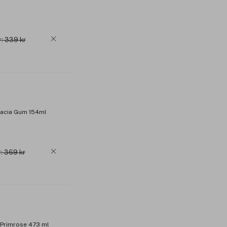
r: 339 kr
cacia Gum 154ml
r: 369 kr
 Primrose 473 ml