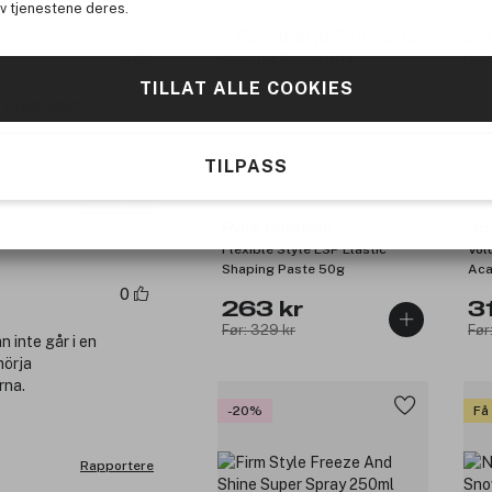
av tjenestene deres.
0
TILLAT ALLE COOKIES
). Produktet
TILPASS
(3)
Rapportere
Paul Mitchell
Jo
Flexible Style ESP Elastic
Vol
Shaping Paste 50g
Aca
0
263 kr
3
Før: 329 kr
Før
 inte går i en
mörja
rna.
-20%
Få
Rapportere