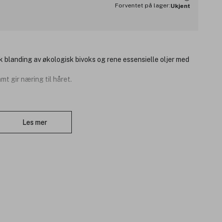
Forventet på lager:
Ukjent
k blanding av økologisk bivoks og rene essensielle oljer med
t gir næring til håret.
i langt hår for å kontrollere krus.
Lukk
fukte neglebåndene.
Les mer
er økologiske ingredienser, ikke testet på dyr.