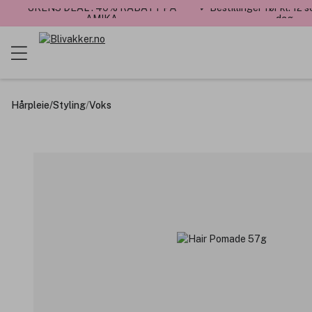
UKENS DEAL : 40% RABATT PÅ
✓ Bestillinger før kl. 12
AMIKA
dag
Hårpleie
/
Styling
/
Voks