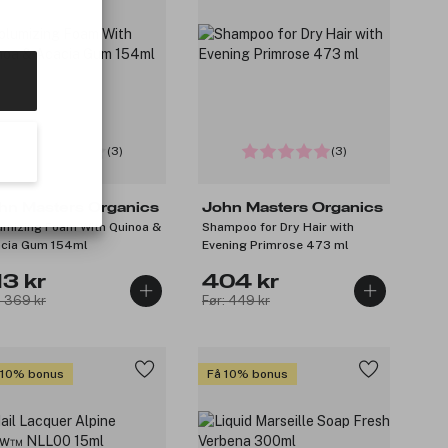
(3)
(3)
hn Masters Organics
John Masters Organics
umizing Foam With Quinoa &
Shampoo for Dry Hair with
cia Gum 154ml
Evening Primrose 473 ml
13 kr
404 kr
: 369 kr
Før: 449 kr
 10% bonus
Få 10% bonus