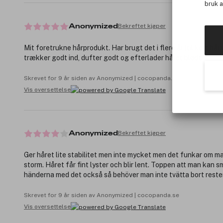
bruk 
Bekreftet kjøper
Anonymized
Mit foretrukne hårprodukt. Har brugt det i flere år (til kort hår
trækker godt ind, dufter godt og efterlader håret blødt.
Skrevet for 9 år siden av Anonymized | cocopanda.dk
Vis oversettelse
Bekreftet kjøper
Anonymized
Ger håret lite stabilitet men inte mycket men det funkar om man
storm. Håret får fint lyster och blir lent. Toppen att man kan s
händerna med det också så behöver man inte tvätta bort reste
Skrevet for 9 år siden av Anonymized | cocopanda.se
Vis oversettelse