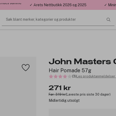
 sendes samme
✓ Årets Nettbutikk 2026 og 2025
✓ Mini
Søk blant merker, kategorier og produkter
John Masters 
Hair Pomade 57g
(3)
Les produktanmeldelser 
271 kr
Før: 319 kr
(Laveste pris siste 30 dager)
Midlertidig utsolgt