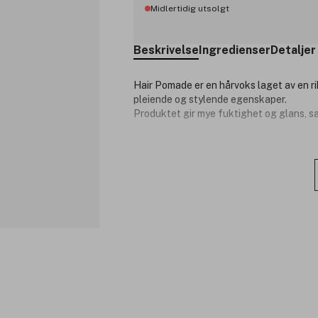
Midlertidig utsolgt
Beskrivelse
Ingredienser
Detaljer
Hair Pomade er en hårvoks laget av en ri
pleiende og stylende egenskaper.
Produktet gir mye fuktighet og glans, sam
Passer til alle hårtyper. Kan også brukes 
Kan også brukes som håndkrem og til å 
Bruk:
- Ha i vått eller tørt hår.
- Press inn i håret.
- Style som ønsket.
John Masters Organics produkter innehold
Produktnummer:
201094