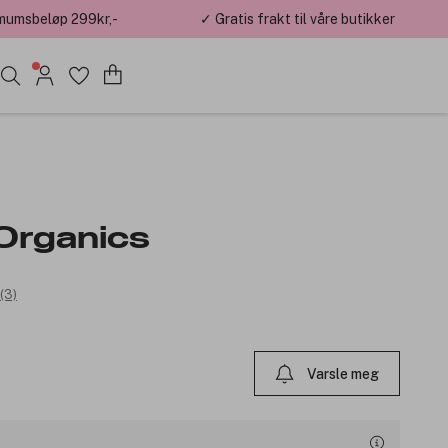
mumsbeløp 299kr,-
✓ Gratis frakt til våre butikker
Organics
(3)
Varsle meg