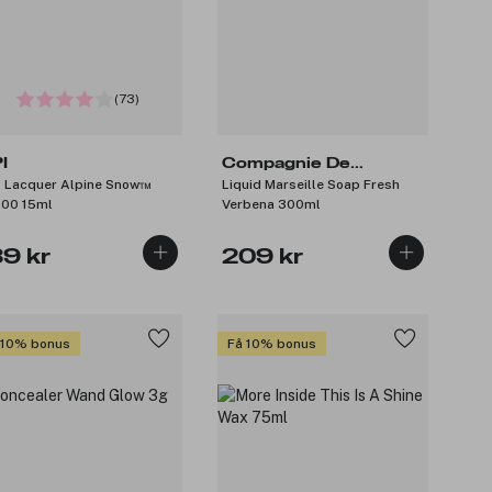
(73)
I
Compagnie De
l Lacquer Alpine Snow™
Liquid Marseille Soap Fresh
Provence
00 15ml
Verbena 300ml
89 kr
209 kr
 10% bonus
Få 10% bonus