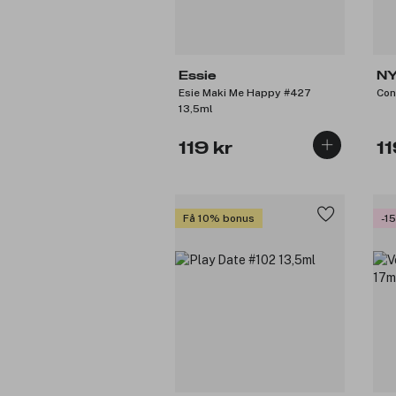
Essie
NY
Esie Maki Me Happy #427
Con
M
13,5ml
119 kr
11
Få 10% bonus
-1