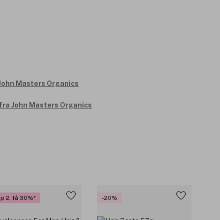
 fra John Masters Organics
øp 2, få 30%
-20%