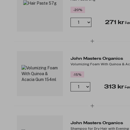
-20%
271 kr
Fø
John Masters Organics
Volumizing Foam With Quinoa & A
-15%
313 kr
Fø
John Masters Organics
Shampoo for Dry Hair with Evening