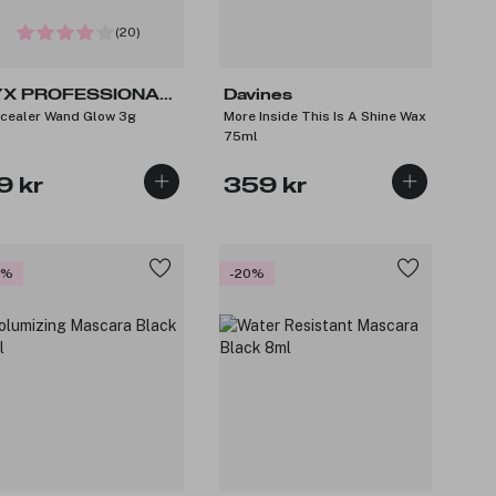
(20)
X PROFESSIONAL
Davines
cealer Wand Glow 3g
More Inside This Is A Shine Wax
AKEUP
75ml
9 kr
359 kr
5%
-20%