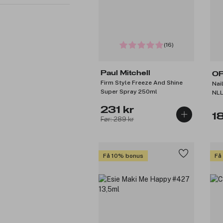
(16)
Paul Mitchell
OP
Firm Style Freeze And Shine
Nai
Super Spray 250ml
NLL
231 kr
1
Før: 289 kr
Få 10% bonus
Få