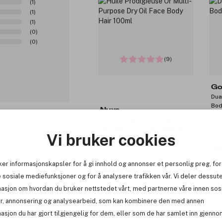
(1)
(1)
(1)
(0)
(0)
(9)
Go
Dua
Bod
Nuxe
Huile Prodigieuse Or Multi-
Med
Purpose Dry Oil Face Body Hair
17
Vi bruker cookies
100ml
249
0
Med
ker informasjonskapsler for å gi innhold og annonser et personlig preg, for
455 kr
ved
 sosiale mediefunksjoner og for å analysere trafikken vår. Vi deler dessut
Gol
Før: 569 kr
masjon om hvordan du bruker nettstedet vårt, med partnerne våre innen sos
r, annonsering og analysearbeid, som kan kombinere den med annen
Rapportere
asjon du har gjort tilgjengelig for dem, eller som de har samlet inn gjenno
-20%
-1