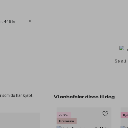
r: 449 kr
Se alt
r som du har kjøpt.
Vi anbefaler disse til deg
-20%
Kj
Premium