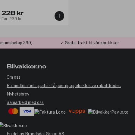
228 kr
Før: 269 kr
imumsbeløp 299,-
✓ Gratis frakt til våre butikker
Blivakker.no
Om oss
Bli medlem helt gratis - få poeng og eksklusive rabattkoder.
Nyhetsbrev
Samarbeid med oss
En del av
Brandsdal Group AS