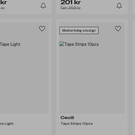
kr
201 kr
 kr
Før: 269 kr
Midlertidig utsolgt
Cecili
pe Light
Tape Strips 10pcs