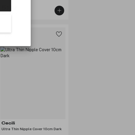
51 kr
Før: 79 kr
-25%
Cecili
Ultra Thin Nipple Cover 10cm Dark