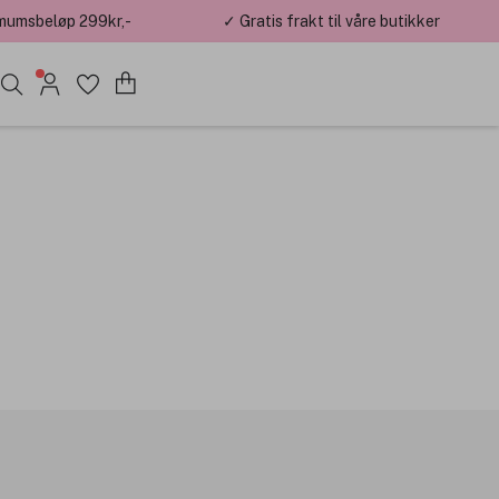
mumsbeløp 299kr,-
✓ Gratis frakt til våre butikker