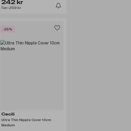
242 kr
Før: 269 kr
-25%
Cecili
Ultra Thin Nipple Cover 10cm
Medium