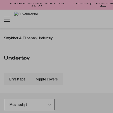
UKENS DEAL : 40% RABATT PÅ
✓ Bestillinger før kl. 12
AMIKA
dag
Smykker & Tilbehør
/
Undertøy
Undertøy
Brysttape
Nipple covers