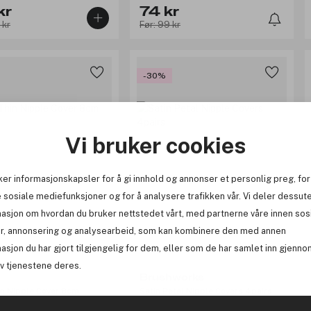
kr
74 kr
 kr
Før: 99 kr
-30%
Vi bruker cookies
ker informasjonskapsler for å gi innhold og annonser et personlig preg, for
 sosiale mediefunksjoner og for å analysere trafikken vår. Vi deler dessut
masjon om hvordan du bruker nettstedet vårt, med partnerne våre innen sos
r, annonsering og analysearbeid, som kan kombinere den med annen
(16)
asjon du har gjort tilgjengelig for dem, eller som de har samlet inn gjenno
av tjenestene deres.
Brushworks
in Nipple Cover 8cm
Satin Petal Nipple Covers 4pairs