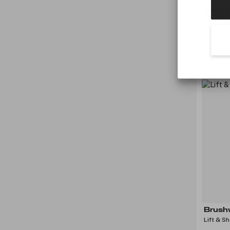
201 
Før: 269
Midlert
Brush
Lift & S