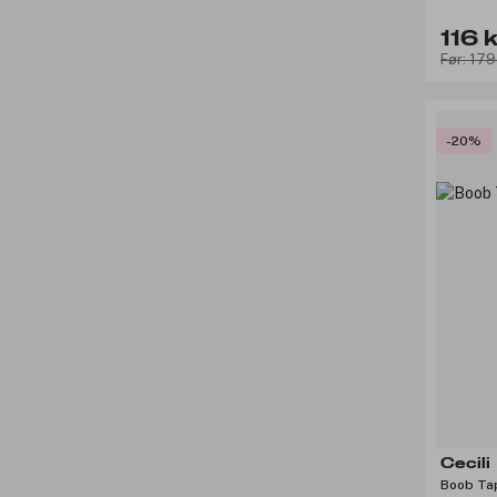
116 k
Før: 179
-20%
Cecili
Boob Ta