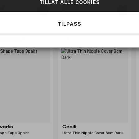
TILLAT ALLE COOKIES
kr
62 kr
 kr
Før: 89 kr
TILPASS
-15%
idig utsolgt
works
Cecili
hape Tape 3pairs
Ultra Thin Nipple Cover 8cm Dark