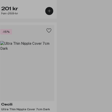
201 kr
Før: 269 kr
-15%
Cecili
Ultra Thin Nipple Cover 7cm Dark