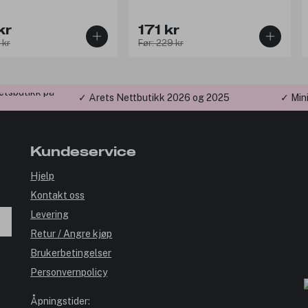
kr
171 kr
 kr
Før: 229 kr
etsbutikk på
✓ Årets Nettbutikk 2026 og 2025
✓ Min
Kundeservice
Hjelp
Kontakt oss
Levering
Retur / Angre kjøp
Brukerbetingelser
Personvernpolicy
Åpningstider: