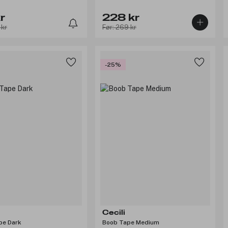
r
228 kr
 kr
Før: 269 kr
-25%
Cecili
pe Dark
Boob Tape Medium