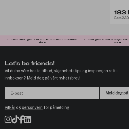
183 
Før: 229
✓ Bestillinger før kl. 12 sendes samme
✓ Norges beste skjønnh
dag
nett
Let's be friends!
Vil du ha våre beste tilbud, skjønnhetstips og inspirasjon rett i
innboksen? Meld deg på vårt nyhetsbrev!
Meld deg på
E-post
Vilkår
og
personvern
for påmelding