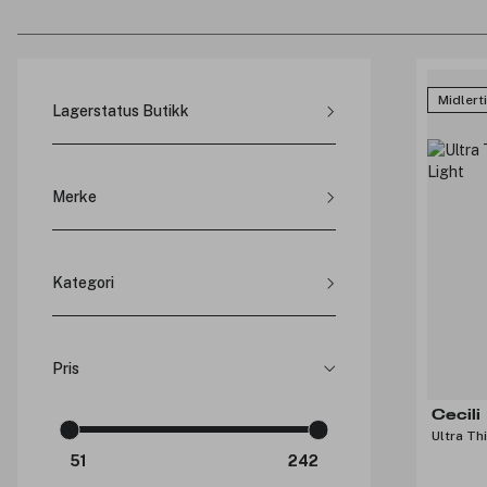
Midlert
Lagerstatus Butikk
Kristiansand, Markens (
9
)
Thon Sørlandssenteret (
12
)
Merke
Thon Senter Strømmen (
1
)
Thon Senter Ski (
9
)
Brushworks (
3
)
Amfi Moa (
5
)
Cecili (
12
)
Thon Senter Jessheim (
1
)
Kategori
Oslo, Østbanehallen (
1
)
Stavanger, Mediegården (
2
)
Trondheim, City Lade (
1
)
Brysttape (
5
)
Pris
Thon Senter Sartor (
10
)
Nipple covers (
10
)
Cecili
Ultra Th