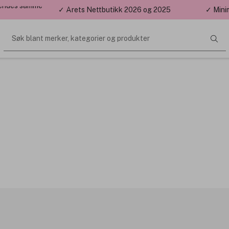
 sendes samme
✓ Årets Nettbutikk 2026 og 2025
✓ Mini
Søk blant merker, kategorier og produkter