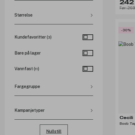
242 
Før: 269
Størrelse
-30%
7cm (
2
)
Kundefavoritter (
)
3
8cm (
3
)
Bare på lager
Vannfast
(
)
11
Fargegruppe
Kampanjetyper
Cecili
Rabatterte priser
Boob Ta
Produktpakker
Nullstill
Medlemspriser