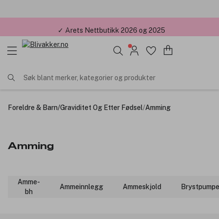
✓ Årets Nettbutikk 2026 og 2025
Søk blant merker, kategorier og produkter
Foreldre & Barn
/
Graviditet Og Etter Fødsel
/
Amming
Amming
Amme-
Ammeinnlegg
Ammeskjold
Brystpump
bh