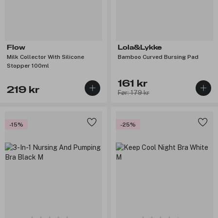
Flow
Lola&Lykke
Milk Collector With Silicone
Bamboo Curved Bursing Pad
Stopper 100ml
161 kr
219 kr
Før: 179 kr
-15%
-25%