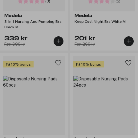
(3)
(5)
Medela
Medela
3-In-1 Nursing And Pumping Bra
Keep Cool Night Bra White M
Black M
339 kr
201 kr
Før: 399 kr
Før: 269 kr
Få 10% bonus
Få 10% bonus