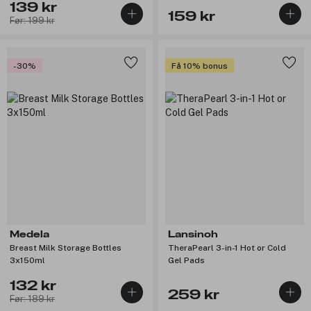
139 kr
159 kr
Før: 199 kr
-30%
Få 10% bonus
Medela
Lansinoh
Breast Milk Storage Bottles
TheraPearl 3-in-1 Hot or Cold
3x150ml
Gel Pads
132 kr
259 kr
Før: 189 kr