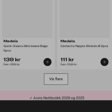
Medela
Medela
Quick Clean™ Microwave Bags
Contact™ Nipple Shields M 2pcs
5pcs
139 kr
111 kr
Før: 199 kr
Før: 139 kr
Vis flere
✓ Årets Nettbutikk 2026 og 2025