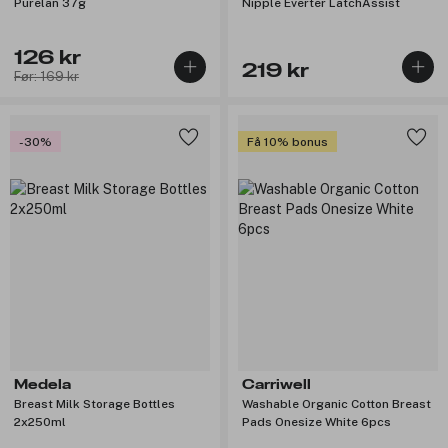
Purelan 37g
Nipple Everter LatchAssist
126 kr
219 kr
Før: 169 kr
-30%
Få 10% bonus
Medela
Carriwell
Breast Milk Storage Bottles
Washable Organic Cotton Breast
2x250ml
Pads Onesize White 6pcs