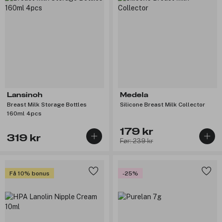
Lansinoh
Medela
Breast Milk Storage Bottles
Silicone Breast Milk Collector
160ml 4pcs
179 kr
319 kr
Før: 239 kr
Få 10% bonus
-25%