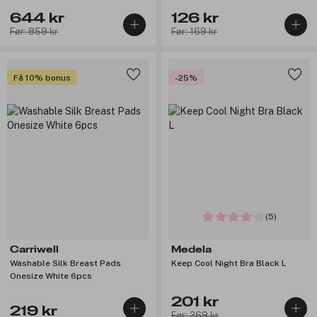
644 kr
126 kr
Før: 859 kr
Før: 169 kr
Få 10% bonus
-25%
(5)
Carriwell
Medela
Washable Silk Breast Pads
Keep Cool Night Bra Black L
Onesize White 6pcs
201 kr
219 kr
Før: 269 kr