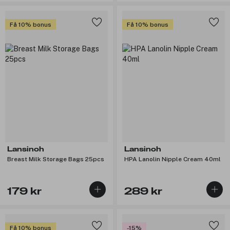
Få 10% bonus
Få 10% bonus
Lansinoh
Lansinoh
Breast Milk Storage Bags 25pcs
HPA Lanolin Nipple Cream 40ml
179 kr
289 kr
Få 10% bonus
-15%