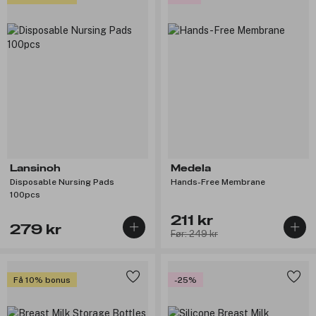
Lansinoh
Medela
Disposable Nursing Pads
Hands-Free Membrane
100pcs
211 kr
279 kr
Før: 249 kr
Få 10% bonus
-25%