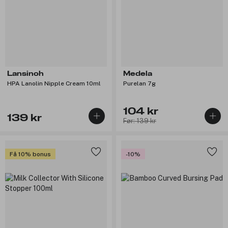
Lansinoh
Medela
HPA Lanolin Nipple Cream 10ml
Purelan 7g
104 kr
139 kr
Før: 139 kr
Få 10% bonus
-10%