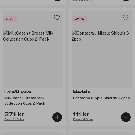
-15%
-25%
Lola&Lykke
Medela
MilkCatch+ Breast Milk
Contact™ Nipple Shields S 2pcs
Collection Cups 2-Pack
271 kr
111 kr
Før: 319 kr
Før: 149 kr