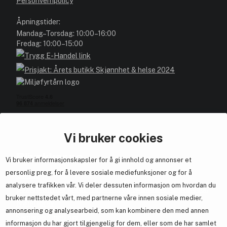
Personvernpolicy
Åpningstider:
Mandag–Torsdag: 10:00–16:00
Fredag: 10:00–15:00
Vi bruker cookies
Blivakker.no
Vi bruker informasjonskapsler for å gi innhold og annonser et
personlig preg, for å levere sosiale mediefunksjoner og for å
Om oss
analysere trafikken vår. Vi deler dessuten informasjon om hvordan du
Bli medlem helt gratis - få poeng og eksklusive rabattkoder.
bruker nettstedet vårt, med partnerne våre innen sosiale medier,
Nyhetsbrev
annonsering og analysearbeid, som kan kombinere den med annen
Samarbeid med oss
informasjon du har gjort tilgjengelig for dem, eller som de har samlet