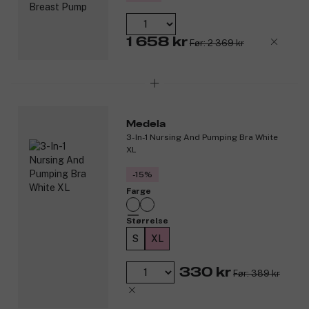
Passer til alle Medela brystpumper med Hands-free
oppsamlingsskåler.
1 658 kr
Produktnummer:
3292388
Før: 2 369 kr
Medela
3-In-1 Nursing And Pumping Bra White
XL
-15%
Farge
Størrelse
S
XL
330 kr
Før: 389 kr