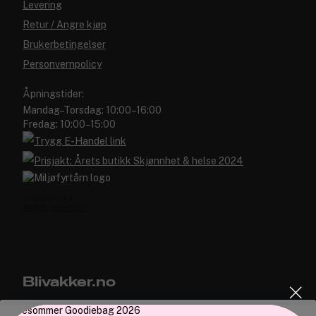
Levering
Retur / Angre kjøp
Brukerbetingelser
Personvernpolicy
Åpningstider:
Mandag–Torsdag: 10:00–16:00
Fredag: 10:00–15:00
Blivakker.no
Om oss