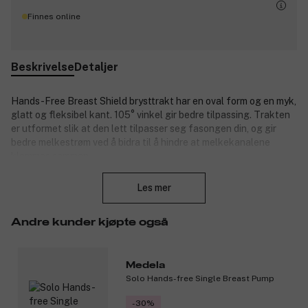
Finnes online
Beskrivelse
Detaljer
Hands-Free Breast Shield brysttrakt har en oval form og en myk,
glatt og fleksibel kant. 105° vinkel gir bedre tilpassing. Trakten
er utformet slik at den lett tilpasser seg fasongen din, og gir
bedre melkestrøm ved å bidra til å hindre at melkekanalene
klemmes sammen.
Lukk
Denne størrelsen anbefales for brystvorter med diameter opp til
Les mer
17 mm.
Åpningsvinkelen på 105 grader er utformet for å redusere
Andre kunder kjøpte også
trykket på brystet og gi optimal komfort.
Mer komfort: den bredere nedre halvdelen støtter det
viktige melkeproduserende vevet i brystet.
Medela
Trygg for mor og barn: laget av plast av
Solo Hands-free Single Breast Pump
næringsmiddelkvalitet; fremstilt uten BPA og
naturgummilateks.
-30%