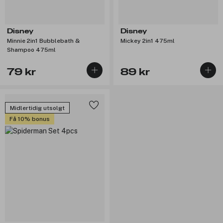
Disney
Disney
Minnie 2in1 Bubblebath &
Mickey 2in1 475ml
Shampoo 475ml
79 kr
89 kr
Midlertidig utsolgt
Få 10% bonus