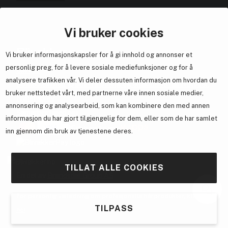
Vi bruker cookies
Blivakker.no
Vi bruker informasjonskapsler for å gi innhold og annonser et
personlig preg, for å levere sosiale mediefunksjoner og for å
Om oss
analysere trafikken vår. Vi deler dessuten informasjon om hvordan du
Bli medlem helt gratis - få poeng og eksklusive rabattkoder.
bruker nettstedet vårt, med partnerne våre innen sosiale medier,
Nyhetsbrev
annonsering og analysearbeid, som kan kombinere den med annen
Samarbeid med oss
informasjon du har gjort tilgjengelig for dem, eller som de har samlet
inn gjennom din bruk av tjenestene deres.
TILLAT ALLE COOKIES
En del av
Brandsdal Group AS
For personlig veiledning om profesjonelle hårprodukter, klikk
TILPASS
her
.