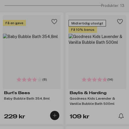
Produkter: 13
Få en gave
Midlertidig utsolgt
Få 10% bonus
(8)
(14)
Burt's Bees
Baylis & Harding
Baby Bubble Bath 354,8ml
Goodness Kids Lavender &
Vanilla Bubble Bath 500ml
229 kr
109 kr