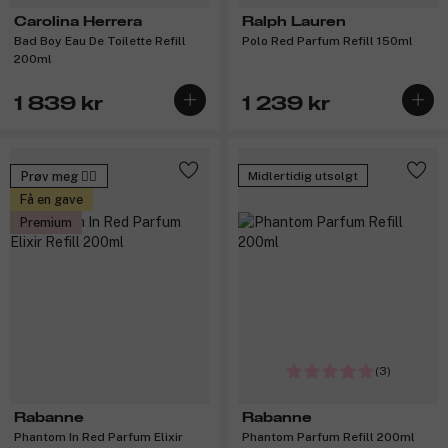
Carolina Herrera
Ralph Lauren
Bad Boy Eau De Toilette Refill
Polo Red Parfum Refill 150ml
200ml
1 839 kr
1 239 kr
Prøv meg 🙋‍♀️
Midlertidig utsolgt
Få en gave
Premium
(3)
Rabanne
Rabanne
Phantom In Red Parfum Elixir
Phantom Parfum Refill 200ml