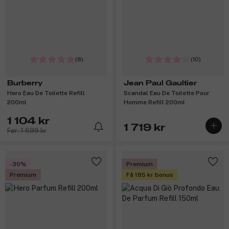
(8)
(10)
Burberry
Jean Paul Gaultier
Hero Eau De Toilette Refill
Scandal Eau De Toilette Pour
200ml
Homme Refill 200ml
1 104 kr
1 719 kr
Før: 1 699 kr
-30%
Premium
Premium
Få 185 kr bonus