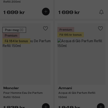
Refill 200ml
1 699 kr
1 699 kr
Premium
Prøv meg 🙋‍♀️
Få 195 kr bonus
Premium
Få 184 kr bonus
Moncler
Armani
Pour Homme Eau De Parfum
Acqua di Giò Parfum Refill
Refill 150ml
150ml
1 839 kr
1 949 kr