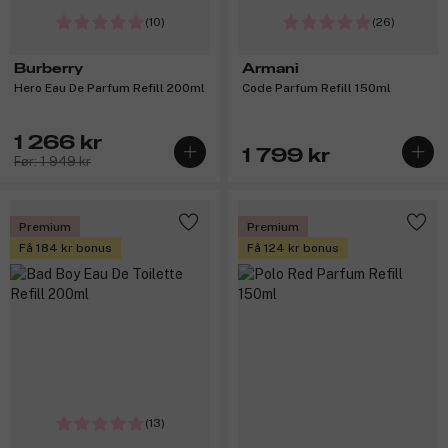
(10)
(26)
Burberry
Armani
Hero Eau De Parfum Refill 200ml
Code Parfum Refill 150ml
1 266 kr
1 799 kr
Før: 1 949 kr
Premium
Premium
Få 184 kr bonus
Få 124 kr bonus
(13)