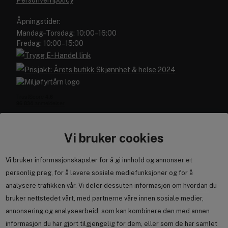
Personvernpolicy
Åpningstider:
Mandag–Torsdag: 10:00–16:00
Fredag: 10:00–15:00
Vi bruker cookies
Blivakker.no
Vi bruker informasjonskapsler for å gi innhold og annonser et
☀️
Vinn stylingfavoritter fra ghd!
☀️
personlig preg, for å levere sosiale mediefunksjoner og for å
Om oss
Hele juli og august kan du delta i konkurransen om
analysere trafikken vår. Vi deler dessuten informasjon om hvordan du
Bli medlem helt gratis - få poeng og eksklusive rabattkoder.
stylingverktøy fra ghd som gir deg perfekte looks hver dag.
bruker nettstedet vårt, med partnerne våre innen sosiale medier,
Lykke til!
💇‍♀️✨
Nyhetsbrev
annonsering og analysearbeid, som kan kombinere den med annen
Samarbeid med oss
informasjon du har gjort tilgjengelig for dem, eller som de har samlet