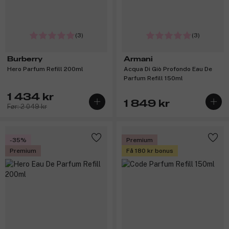
(3)
(3)
Burberry
Armani
Hero Parfum Refill 200ml
Acqua Di Giò Profondo Eau De
Parfum Refill 150ml
1 434 kr
1 849 kr
Før: 2 049 kr
-35%
Premium
Premium
Få 180 kr bonus