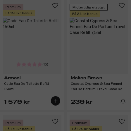
Premium
Midlertidig utsolgt
Få 158 kr bonus
Få 24 kr bonus
(15)
Armani
Molton Brown
Code Eau De Toilette Refill
Coastal Cypress & Sea Fennel
150ml
Eau De Parfum Travel Case Refill
7,5ml
1 579 kr
239 kr
Premium
Premium
Få 170 kr bonus
Få 175 kr bonus