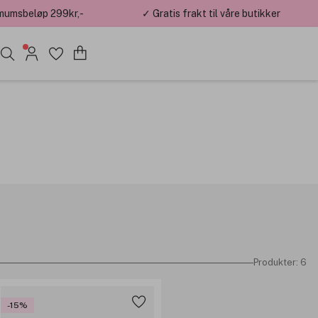
mumsbeløp 299kr,-
✓ Gratis frakt til våre butikker
Produkter: 6
-15%