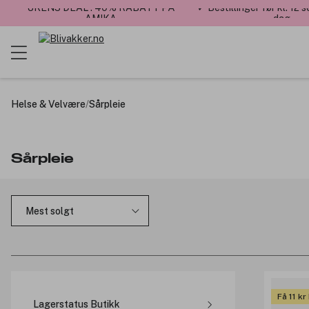
UKENS DEAL : 40% RABATT PÅ
✓ Bestillinger før kl. 12
AMIKA
dag
Helse & Velvære
/
Sårpleie
Sårpleie
Få 11 k
Lagerstatus Butikk