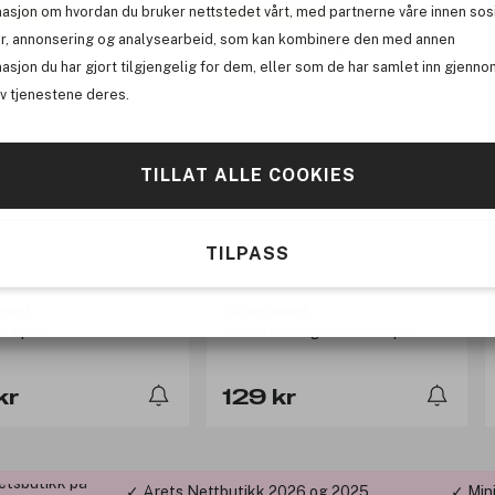
masjon om hvordan du bruker nettstedet vårt, med partnerne våre innen sos
r bonus
Få 13 kr bonus
r, annonsering og analysearbeid, som kan kombinere den med annen
asjon du har gjort tilgjengelig for dem, eller som de har samlet inn gjenno
av tjenestene deres.
TILLAT ALLE COOKIES
TILPASS
eed
Compeed
ll 6pcs
C-Sore Healing Patches 15pcs
kr
129 kr
etsbutikk på
✓ Årets Nettbutikk 2026 og 2025
✓ Min