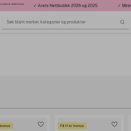
 sendes samme
✓ Årets Nettbutikk 2026 og 2025
✓ Mini
Søk blant merker, kategorier og produkter
r bonus
Få 11 kr bonus