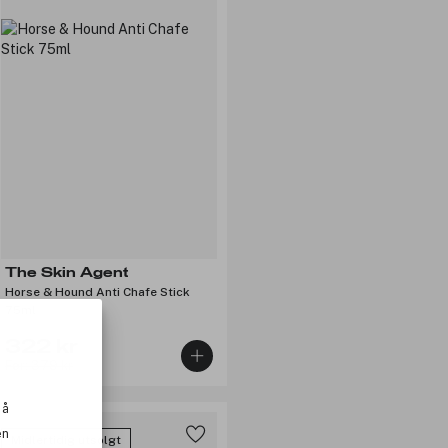
The Skin Agent
Horse & Hound Anti Chafe Stick
75ml
322 kr
Før: 379 kr
 å
en
Midlertidig utsolgt