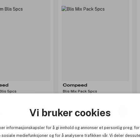
eed
Compeed
Blis 5pcs
Blis Mix Pack 5pcs
Vi bruker cookies
kr
109 kr
ker informasjonskapsler for å gi innhold og annonser et personlig preg, for
 sosiale mediefunksjoner og for å analysere trafikken vår. Vi deler dessut
idig utsolgt
Midlertidig utsolgt