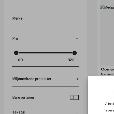
Thon Senter Ski (
2
)
Merke
Compeed (
5
)
The Skin Agent (
1
)
Pris
Comp
Medium 
Miljømerkede produkter
Vegansk (
1
)
109 
Bare på lager
Vi bru
levere
Midlert
Tekstur