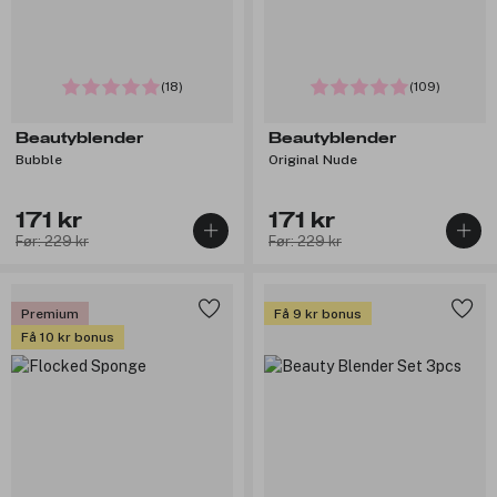
(18)
(109)
Beautyblender
Beautyblender
Bubble
Original Nude
171 kr
171 kr
Før: 229 kr
Før: 229 kr
Premium
Få 9 kr bonus
Få 10 kr bonus