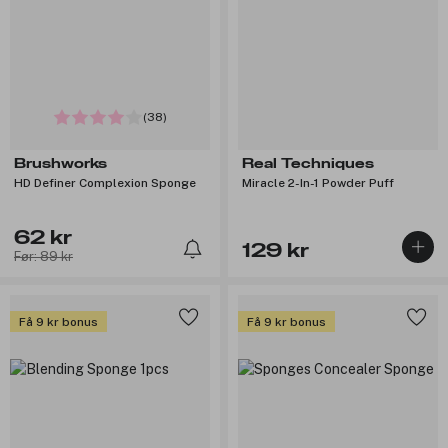
(38)
Brushworks
Real Techniques
HD Definer Complexion Sponge
Miracle 2-In-1 Powder Puff
62 kr
129 kr
Før: 89 kr
Få 9 kr bonus
Få 9 kr bonus