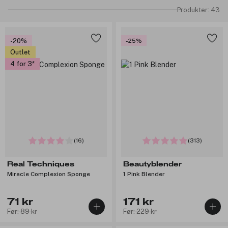
Produkter: 43
-20%
-25%
Outlet
4 for 3
(16)
(313)
Real Techniques
Beautyblender
Miracle Complexion Sponge
1 Pink Blender
71 kr
171 kr
Før: 89 kr
Før: 229 kr