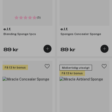
(5)
e.l.f.
e.l.f.
Blending Sponge 1pcs
Sponges Concealer Sponge
89 kr
89 kr
Få 13 kr bonus
Midlertidig utsolgt
Få 13 kr bonus