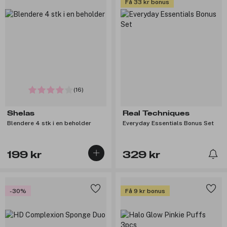
Få 33 kr bonus
(16)
Shelas
Real Techniques
Blendere 4 stk i en beholder
Everyday Essentials Bonus Set
199 kr
329 kr
-30%
Få 9 kr bonus