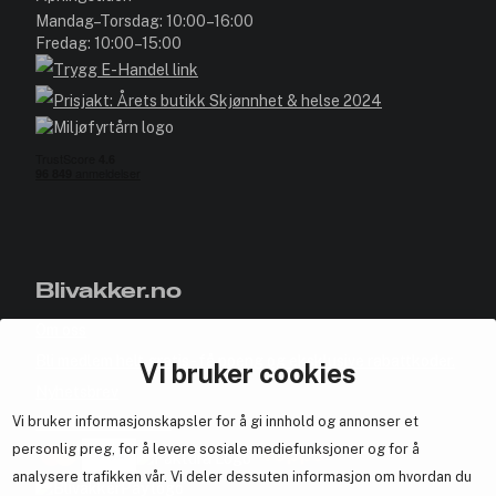
Mandag–Torsdag: 10:00–16:00
Fredag: 10:00–15:00
Blivakker.no
Om oss
Bli medlem helt gratis - få poeng og eksklusive rabattkoder.
Vi bruker cookies
Nyhetsbrev
Vi bruker informasjonskapsler for å gi innhold og annonser et
Samarbeid med oss
personlig preg, for å levere sosiale mediefunksjoner og for å
analysere trafikken vår. Vi deler dessuten informasjon om hvordan du