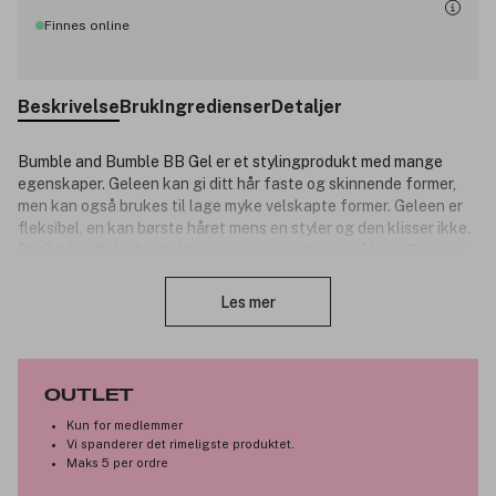
Finnes online
Beskrivelse
Bruk
Ingredienser
Detaljer
Bumble and Bumble
BB Gel er et stylingprodukt med mange
egenskaper. Geleen kan gi ditt hår faste og skinnende former,
men kan også brukes til lage myke velskapte former. Geleen er
fleksibel, en kan børste håret mens en styler og den klisser ikke.
Bb Gel har fleksibel hold,noe som gjør det mulig å lage Glamour
Lukk
look, rocka frisyrer og «sleek» (sleik) frisyrer. New York City-
baserte Bumble & Bumble er kjendis og mote verdenens favoritt
Les mer
hårpleie!
Produktnummer:
201364
OUTLET
Kun for medlemmer
Vi spanderer det rimeligste produktet.
Maks 5 per ordre