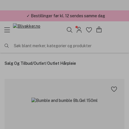
✓ Bestillinger før kl. 12 sendes samme dag
Søk blant merker, kategorier og produkter
Salg Og Tilbud
/
Outlet
/
Outlet Hårpleie