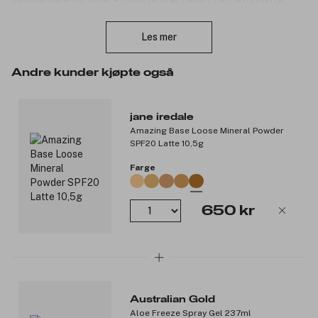
mineraler, og inneholder ingen kjemiske fargestoffer eller
Lukk
konserveringsmidler.
Les mer
Produktnummer:
3012232
Andre kunder kjøpte også
jane iredale
Amazing Base Loose Mineral Powder
SPF20 Latte 10,5g
Farge
650 kr
Australian Gold
Aloe Freeze Spray Gel 237ml