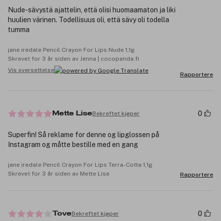
Nude-sävystä ajattelin, että olisi huomaamaton ja liki
huulien värinen. Todellisuus oli, että sävy oli todella
tumma
jane iredale Pencil Crayon For Lips Nude 1,1g
Skrevet for 3 år siden av Jenna | cocopanda.fi
Vis oversettelse
Rapportere
0
Bekreftet kjøper
Mette Lise
Superfin! Så reklame for denne og lipglossen på
Instagram og måtte bestille med en gang
jane iredale Pencil Crayon For Lips Terra-Cotta 1,1g
Skrevet for 3 år siden av Mette Lise
Rapportere
0
Bekreftet kjøper
Tove