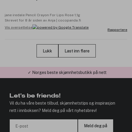
jane iredale Pencil Crayon For Lips Rose 1,1g
Skrevet for 8 år siden av Anja | cocopanda.fi
Vis oversettelse
Rapportere
Lukk
Last inn flere
✓ Årets Nettbutikk 2026 og 2025
Let's be friends!
Vil du ha våre beste tilbud, skjønnhetstips og inspirasjon
rett i innboksen? Meld deg på vårt nyhetsbrev!
Meld deg på
E-post