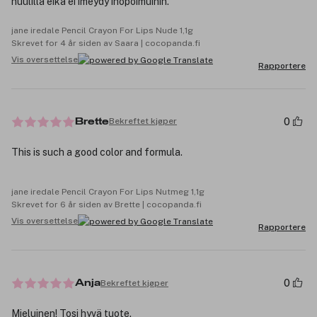
huulilla eikä ei imeydy ihopoimuihin.
jane iredale Pencil Crayon For Lips Nude 1,1g
Skrevet for 4 år siden av Saara | cocopanda.fi
Vis oversettelse
Rapportere
0
Bekreftet kjøper
Brette
This is such a good color and formula.
jane iredale Pencil Crayon For Lips Nutmeg 1,1g
Skrevet for 6 år siden av Brette | cocopanda.fi
Vis oversettelse
Rapportere
0
Bekreftet kjøper
Anja
Mieluinen! Tosi hyvä tuote.