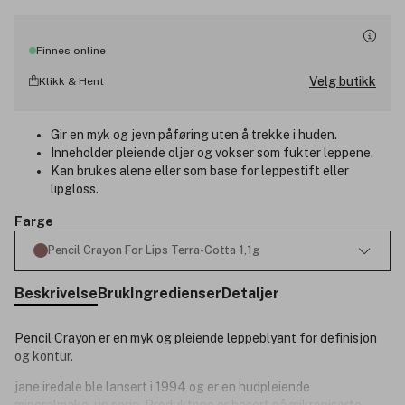
Finnes online
Velg butikk
Klikk & Hent
Gir en myk og jevn påføring uten å trekke i huden.
Inneholder pleiende oljer og vokser som fukter leppene.
Kan brukes alene eller som base for leppestift eller
lipgloss.
Farge
Pencil Crayon For Lips Terra-Cotta 1,1g
Beskrivelse
Bruk
Ingredienser
Detaljer
Pencil Crayon er en myk og pleiende leppeblyant for definisjon
og kontur.
jane iredale ble lansert i 1994 og er en hudpleiende
mineralmake-up serie. Produktene er basert på mikroniserte