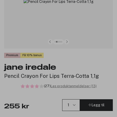
Premium
Få 10% bonus
jane iredale
Pencil Crayon For Lips Terra-Cotta 1,1g
(27)
Les produktanmeldelser (13)
Legg til
255 kr