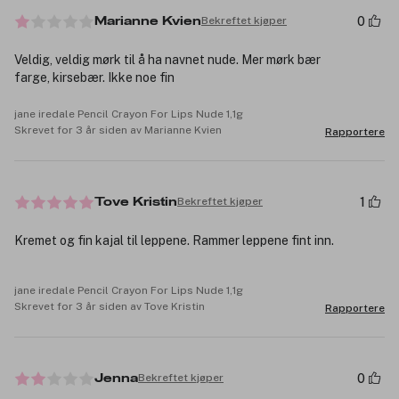
0
Bekreftet kjøper
Marianne Kvien
Veldig, veldig mørk til å ha navnet nude. Mer mørk bær
farge, kirsebær. Ikke noe fin
jane iredale Pencil Crayon For Lips Nude 1,1g
Skrevet for 3 år siden av Marianne Kvien
Rapportere
1
Bekreftet kjøper
Tove Kristin
Kremet og fin kajal til leppene. Rammer leppene fint inn.
jane iredale Pencil Crayon For Lips Nude 1,1g
Skrevet for 3 år siden av Tove Kristin
Rapportere
0
Bekreftet kjøper
Jenna