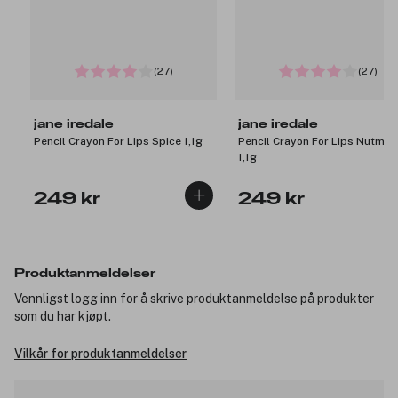
(27)
(27)
jane iredale
jane iredale
Pencil Crayon For Lips Spice 1,1g
Pencil Crayon For Lips Nutmeg
1,1g
249 kr
249 kr
Produktanmeldelser
Vennligst logg inn for å skrive produktanmeldelse på produkter
som du har kjøpt.
Vilkår for produktanmeldelser