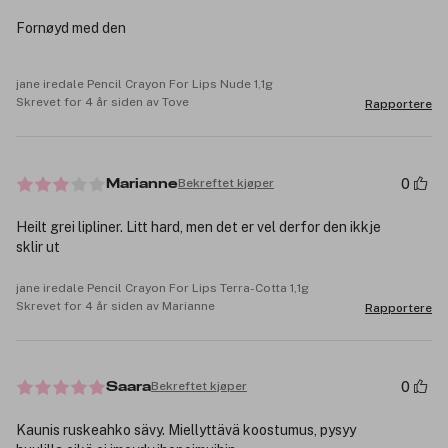
Fornøyd med den
jane iredale Pencil Crayon For Lips Nude 1,1g
Skrevet for 4 år siden av Tove
Rapportere
0
Bekreftet kjøper
Marianne
Heilt grei lipliner. Litt hard, men det er vel derfor den ikkje
sklir ut
jane iredale Pencil Crayon For Lips Terra-Cotta 1,1g
Skrevet for 4 år siden av Marianne
Rapportere
0
Bekreftet kjøper
Saara
Kaunis ruskeahko sävy. Miellyttävä koostumus, pysyy