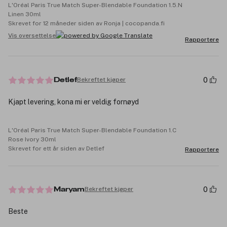
L'Oréal Paris True Match Super-Blendable Foundation 1.5.N
Linen 30ml
Skrevet for 12 måneder siden av Ronja | cocopanda.fi
Vis oversettelse
Rapportere
0
Bekreftet kjøper
Detlef
Kjapt levering, kona mi er veldig fornøyd
L'Oréal Paris True Match Super-Blendable Foundation 1.C
Rose Ivory 30ml
Skrevet for ett år siden av Detlef
Rapportere
0
Bekreftet kjøper
Maryam
Beste