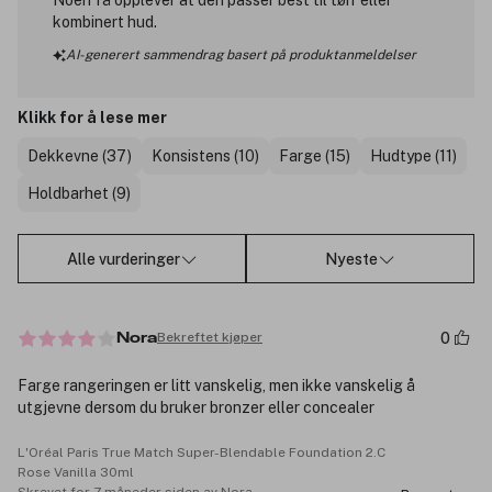
Noen få opplever at den passer best til tørr eller
kombinert hud.
AI-generert sammendrag basert på produktanmeldelser
Klikk for å lese mer
Dekkevne (37)
Konsistens (10)
Farge (15)
Hudtype (11)
Holdbarhet (9)
Alle vurderinger
Nyeste
0
Bekreftet kjøper
Nora
Farge rangeringen er litt vanskelig, men ikke vanskelig å
utgjevne dersom du bruker bronzer eller concealer
L'Oréal Paris True Match Super-Blendable Foundation 2.C
Rose Vanilla 30ml
Skrevet for 7 måneder siden av Nora