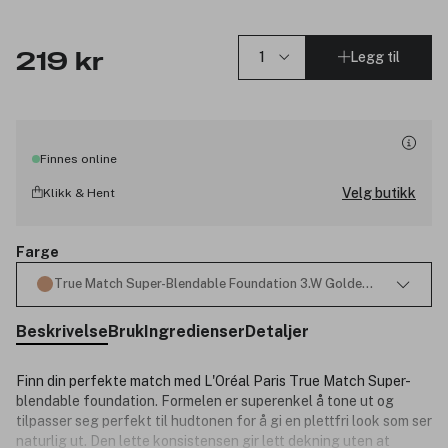
Legg til
219 kr
Finnes online
Velg butikk
Klikk & Hent
Farge
True Match Super-Blendable Foundation 3.W Golden Beige 30ml
Beskrivelse
Bruk
Ingredienser
Detaljer
Finn din perfekte match med L'Oréal Paris True Match Super-
blendable foundation. Formelen er superenkel å tone ut og
tilpasser seg perfekt til hudtonen for å gi en plettfri look som ser
naturlig ut. Den lette konsistensen gir lett dekning uten at