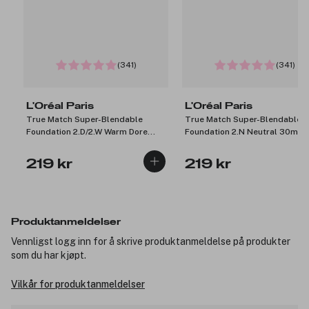
(341)
(341)
L'Oréal Paris
L'Oréal Paris
True Match Super-Blendable
True Match Super-Blendable
Foundation 2.D/2.W Warm Dore
Foundation 2.N Neutral 30ml
30ml
219 kr
219 kr
Produktanmeldelser
Vennligst logg inn for å skrive produktanmeldelse på produkter
som du har kjøpt.
Vilkår for produktanmeldelser