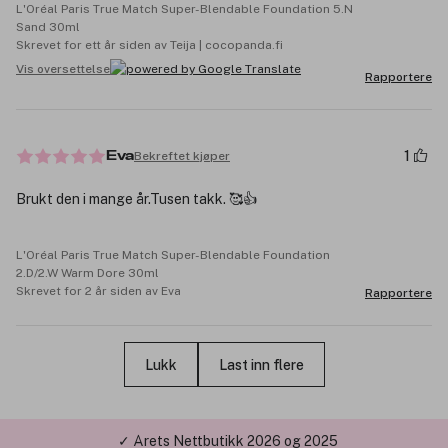
L'Oréal Paris True Match Super-Blendable Foundation 5.N
Sand 30ml
Skrevet for ett år siden av Teija | cocopanda.fi
Vis oversettelse
Rapportere
1
Bekreftet kjøper
Eva
Brukt den i mange år.Tusen takk. 🥰👍
L'Oréal Paris True Match Super-Blendable Foundation
2.D/2.W Warm Dore 30ml
Skrevet for 2 år siden av Eva
Rapportere
Lukk
Last inn flere
✓ Årets Nettbutikk 2026 og 2025