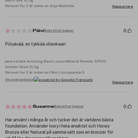
Warm Silk 10,5g
Skrevet for 2 år siden av Anja Mathilde
Rapportere
0
Bekreftet kjøper
Päivi
Pölyävää, en tykkää ollenkaan
jane iredale Amazing Base Loose Mineral Powder SPF20
Golden Glow 10,5g
Skrevet for 2 år siden av Päivi | cocopanda.fi
Vis oversettelse
Rapportere
0
Bekreftet kjøper
Susanne
Har använt i många år och tycker det är världens bästa
foundation. Använder Ivory i hela ansiktet och Honey
Bronze eller Natural på samma sätt som en bronzer för