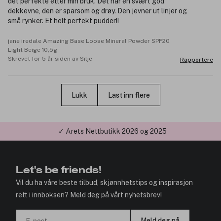
det perfekte etter min bruk. Det har en svært god
dekkevne, den er sparsom og drøy. Den jevner ut linjer og
små rynker. Et helt perfekt pudder!!
jane iredale Amazing Base Loose Mineral Powder SPF20
Light Beige 10,5g
Skrevet for 5 år siden av Silje
Rapportere
Lukk
Last inn flere
✓ Årets Nettbutikk 2026 og 2025
Let's be friends!
Vil du ha våre beste tilbud, skjønnhetstips og inspirasjon
rett i innboksen? Meld deg på vårt nyhetsbrev!
Meld deg på