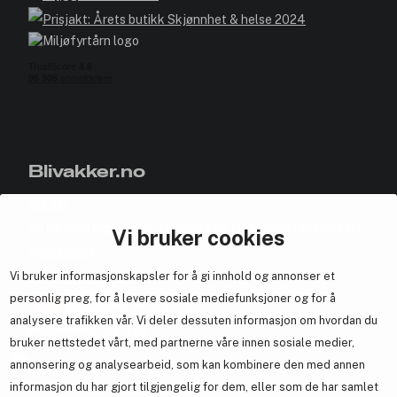
Blivakker.no
Om oss
Bli medlem helt gratis - få poeng og eksklusive rabattkoder.
Vi bruker cookies
Nyhetsbrev
Vi bruker informasjonskapsler for å gi innhold og annonser et
Samarbeid med oss
personlig preg, for å levere sosiale mediefunksjoner og for å
analysere trafikken vår. Vi deler dessuten informasjon om hvordan du
bruker nettstedet vårt, med partnerne våre innen sosiale medier,
annonsering og analysearbeid, som kan kombinere den med annen
informasjon du har gjort tilgjengelig for dem, eller som de har samlet
En del av
Brandsdal Group AS