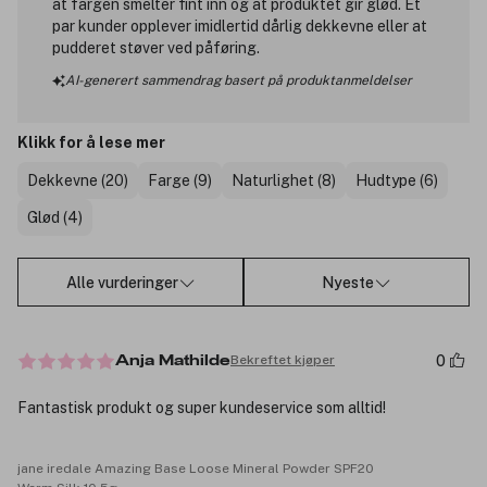
at fargen smelter fint inn og at produktet gir glød. Et
par kunder opplever imidlertid dårlig dekkevne eller at
pudderet støver ved påføring.
AI-generert sammendrag basert på produktanmeldelser
Klikk for å lese mer
Dekkevne (20)
Farge (9)
Naturlighet (8)
Hudtype (6)
Glød (4)
Alle vurderinger
Nyeste
0
Bekreftet kjøper
Anja Mathilde
Fantastisk produkt og super kundeservice som alltid!
jane iredale Amazing Base Loose Mineral Powder SPF20