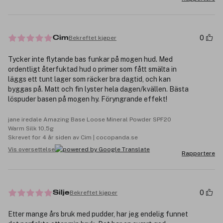
0
Bekreftet kjøper
Cim
Tycker inte flytande bas funkar på mogen hud. Med
ordentligt återfuktad hud o primer som fått smälta in
läggs ett tunt lager som räcker bra dagtid, och kan
byggas på. Matt och fin lyster hela dagen/kvällen. Bästa
löspuder basen på mogen hy. Föryngrande effekt!
jane iredale Amazing Base Loose Mineral Powder SPF20
Warm Silk 10,5g
Skrevet for 4 år siden av Cim | cocopanda.se
Vis oversettelse
Rapportere
0
Bekreftet kjøper
Silje
Etter mange års bruk med pudder, har jeg endelig funnet