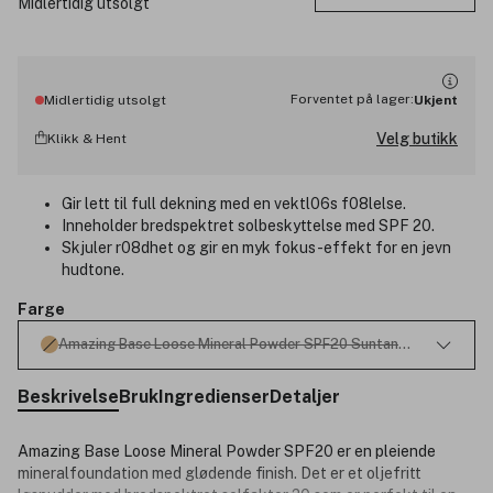
Midlertidig utsolgt
Forventet på lager:
Midlertidig utsolgt
Ukjent
Velg butikk
Klikk & Hent
Gir lett til full dekning med en vektl06s f08lelse.
Inneholder bredspektret solbeskyttelse med SPF 20.
Skjuler r08dhet og gir en myk fokus-effekt for en jevn
hudtone.
Farge
Amazing Base Loose Mineral Powder SPF20 Suntan 10,5g
Beskrivelse
Bruk
Ingredienser
Detaljer
Amazing Base Loose Mineral Powder SPF20 er en pleiende
mineralfoundation med glødende finish. Det er et oljefritt