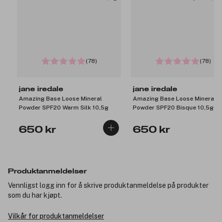
(78)
(78)
jane iredale
jane iredale
Amazing Base Loose Mineral
Amazing Base Loose Mineral
Powder SPF20 Warm Silk 10,5g
Powder SPF20 Bisque 10,5g
650 kr
650 kr
Produktanmeldelser
Vennligst logg inn for å skrive produktanmeldelse på produkter
som du har kjøpt.
Vilkår for produktanmeldelser