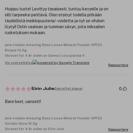
Huippu tuote! Levittyy tasaisesti, tuntuu kevyelle ja on
silti tarpeeksi peittävä. Olen etsinyt todella pitkään
täydellistä meikkipuuteria/-voidetta ja nyt se vihdoin
löytyi! Ostin vaalean ja tumman sävyn, joita miksailen
rusketuksen mukaan.
jane iredale Amazing Base Loose Mineral Powder SPF20
Bisque 10,5g
Skrevet for 4 år siden av Sanna | cocopanda.fi
Vis oversettelse
Rapportere
0
Bekreftet kjøper
Eirin Julie
Bare best, uansett!
jane iredale Amazing Base Loose Mineral Powder SPF20
Golden Glow 10,5g
Skrevet for 4 år siden av Eirin Julie
Rapportere