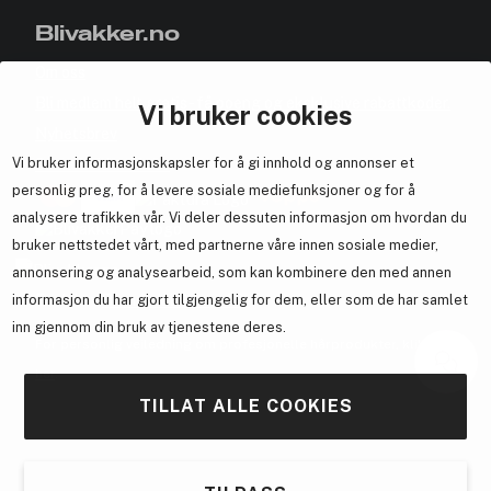
Blivakker.no
Om oss
Bli medlem helt gratis - få poeng og eksklusive rabattkoder.
Vi bruker cookies
Nyhetsbrev
Vi bruker informasjonskapsler for å gi innhold og annonser et
Samarbeid med oss
personlig preg, for å levere sosiale mediefunksjoner og for å
analysere trafikken vår. Vi deler dessuten informasjon om hvordan du
bruker nettstedet vårt, med partnerne våre innen sosiale medier,
annonsering og analysearbeid, som kan kombinere den med annen
En del av
Brandsdal Group AS
informasjon du har gjort tilgjengelig for dem, eller som de har samlet
inn gjennom din bruk av tjenestene deres.
For personlig veiledning om profesjonelle hårprodukter, klikk
her
.
TILLAT ALLE COOKIES