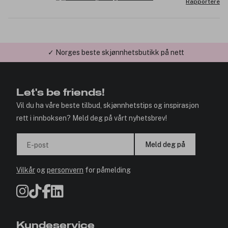
Rapportere
✓ Norges beste skjønnhetsbutikk på nett
✓ Årets Nettbutikk 2026 og 2025
Let's be friends!
Vil du ha våre beste tilbud, skjønnhetstips og inspirasjon
rett i innboksen? Meld deg på vårt nyhetsbrev!
Meld deg på
E-post
Vilkår
og
personvern
for påmelding
Kundeservice