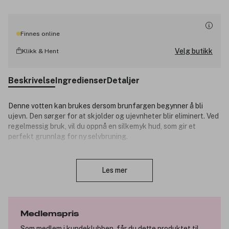
Finnes online
Velg butikk
Klikk & Hent
Beskrivelse
Ingredienser
Detaljer
Denne votten kan brukes dersom brunfargen begynner å bli
ujevn. Den sørger for at skjolder og ujevnheter blir eliminert. Ved
regelmessig bruk, vil du oppnå en silkemyk hud, som gir et
perfekt grunnlag for ny selvbruning.
Produktnummer:
3040354
Lukk
Les mer
Medlemspris
Som medlem i kundeklubben, får du dette produktet til