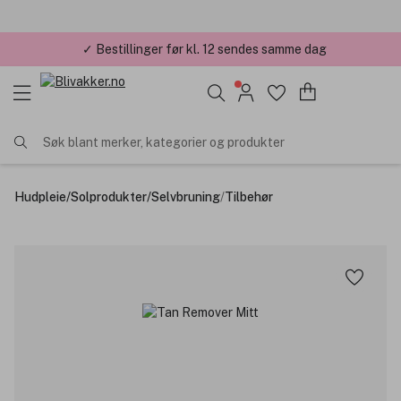
✓ Bestillinger før kl. 12 sendes samme dag
✓ Årets Nettbutikk 2026 og 2025
Søk blant merker, kategorier og produkter
Hudpleie
/
Solprodukter
/
Selvbruning
/
Tilbehør