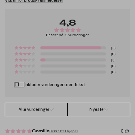
Vilkår for produktanmeldelser
4,8
Basert på 12 vurderinger
(11)
(0)
(1)
(0)
(0)
Inkluder vurderinger uten tekst
Alle vurderinger
Nyeste
0
Bekreftet kjøper
Camilla