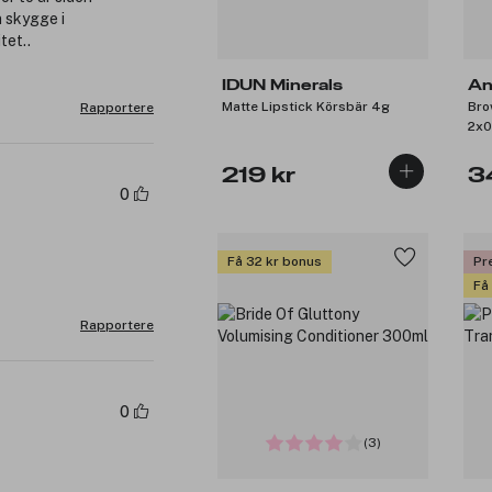
n skygge i
tet..
IDUN Minerals
An
Matte Lipstick Körsbär 4g
Bro
Rapportere
2x0
219 kr
3
0
Få 32 kr bonus
Pr
Få
Rapportere
0
(3)