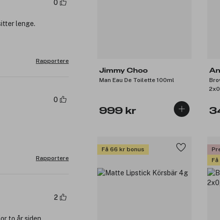
0
itter lenge.
Rapportere
Jimmy Choo
An
Man Eau De Toilette 100ml
Bro
2x0
0
999 kr
3
Få 66 kr bonus
Pr
Rapportere
Få
2
or to år siden