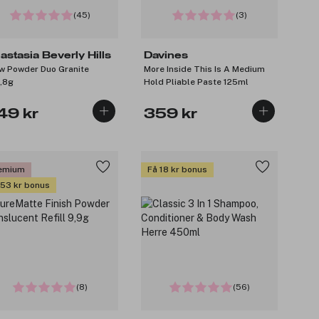
(45)
(3)
astasia Beverly Hills
Davines
w Powder Duo Granite
More Inside This Is A Medium
,8g
Hold Pliable Paste 125ml
49 kr
359 kr
emium
Få 18 kr bonus
 53 kr bonus
(8)
(56)