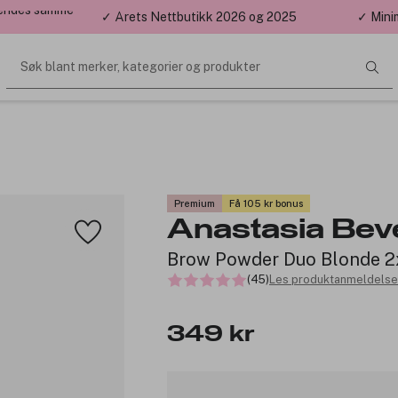
 sendes samme
✓ Årets Nettbutikk 2026 og 2025
✓ Mini
Søk blant merker, kategorier og produkter
Premium
Få 105 kr bonus
Anastasia Beve
Brow Powder Duo Blonde 2
(45)
Les produktanmeldelse
349 kr