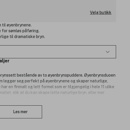
Velg butikk
 til øyenbrynene.
e for sømløs påføring.
rlige til dramatiske bryn.
aljer
brynssett bestående av to øyenbrynspuddere. Øyenbrynsduoen
 legger seg perfekt på øyenbrynene og skaper naturlige,
ar en finmalt og lett formel som er tilgjengelig i hele 11 ulike
itet, slik at du kan skape lette naturlige bryn, eller mer
ktet er vegansk.
Lukk
Les mer