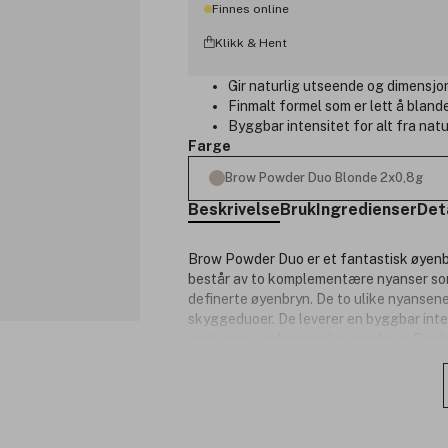
Finnes online
Klikk & Hent
Gir naturlig utseende og dimensjon
Finmalt formel som er lett å bland
Byggbar intensitet for alt fra natu
Farge
Brow Powder Duo Blonde 2x0,8g
Beskrivelse
Bruk
Ingredienser
Det
Brow Powder Duo er et fantastisk øyen
består av to komplementære nyanser som
definerte øyenbryn. De to ulike nyansene h
skyggeduoer. De leverer en byggbar intens
markante og dramatiske øyenbryn. Produ
Produktnummer:
3040805