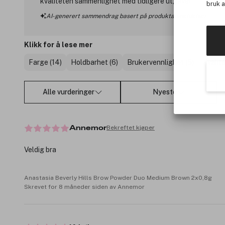
kvaliteten sammenlignet med tidligere utgaver.
bruk 
AI-generert sammendrag basert på produktanmeldelser
Klikk for å lese mer
Farge (14)
Holdbarhet (6)
Brukervennlighet (5)
Kvalite
Alle vurderinger
Nyeste
Bekreftet kjøper
Annemor
Veldig bra
Anastasia Beverly Hills Brow Powder Duo Medium Brown 2x0,8g
Skrevet for 8 måneder siden av Annemor