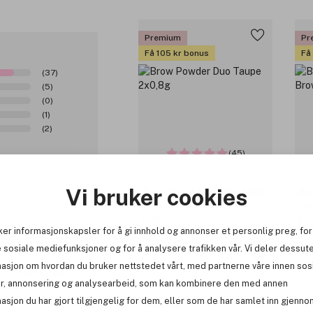
Premium
Pr
Få 105 kr bonus
Få
(37)
(5)
(0)
(1)
(2)
(45)
Vi bruker cookies
Anastasia Beverly Hills
An
Brow Powder Duo Taupe
Bro
2x0,8g
Bro
ker informasjonskapsler for å gi innhold og annonser et personlig preg, for
tive
2 negative
349 kr
3
 sosiale mediefunksjoner og for å analysere trafikken vår. Vi deler dessut
masjon om hvordan du bruker nettstedet vårt, med partnerne våre innen sos
 å bruke og gir
r, annonsering og analysearbeid, som kan kombinere den med annen
holdbar. En
nd og tviler på
asjon du har gjort tilgjengelig for dem, eller som de har samlet inn gjenno
Premium
Pr