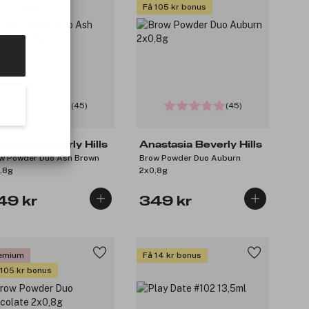
 105 kr bonus
Få 105 kr bonus
(45)
(45)
astasia Beverly Hills
Anastasia Beverly Hills
w Powder Duo Ash Brown
Brow Powder Duo Auburn
,8g
2x0,8g
49 kr
349 kr
emium
Få 14 kr bonus
 105 kr bonus