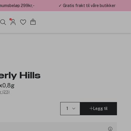
mumsbeløp 299kr,-
✓ Gratis frakt til våre butikker
rly Hills
x0,8g
r (23)
Legg til