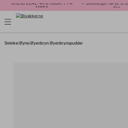
UKENS DEAL : 40% RABATT PÅ
✓ Bestillinger før kl. 12
AMIKA
dag
Sminke
/
Øyne
/
Øyenbryn
/
Øyenbrynspudder