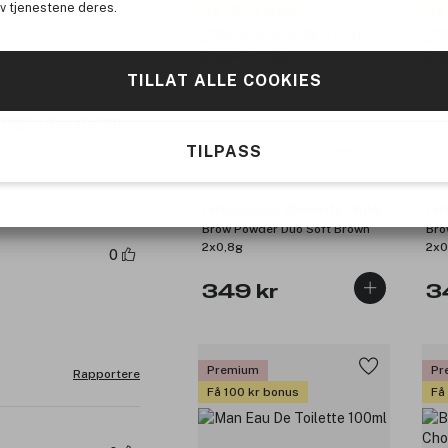
av tjenestene deres.
Få 105 kr bonus
Få
TILLAT ALLE COOKIES
t (5)
Resultat (3)
TILPASS
(45)
Anastasia Beverly Hills
An
Brow Powder Duo Soft Brown
Bro
2x0,8g
2x0
0
349 kr
3
Premium
Pr
Rapportere
Få 100 kr bonus
Få