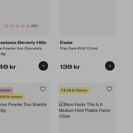
(45)
astasia Beverly Hills
Essie
w Powder Duo Chocolate
Play Date #102 13,5ml
,8g
49 kr
139 kr
emium
Få 36 kr bonus
 105 kr bonus