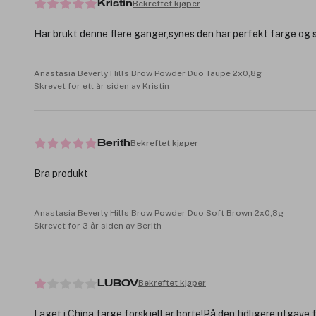
Bekreftet kjøper
Kristin
Har brukt denne flere ganger,synes den har perfekt farge og s
Anastasia Beverly Hills Brow Powder Duo Taupe 2x0,8g
Skrevet for ett år siden av Kristin
Bekreftet kjøper
Berith
Bra produkt
Anastasia Beverly Hills Brow Powder Duo Soft Brown 2x0,8g
Skrevet for 3 år siden av Berith
Bekreftet kjøper
LUBOV
Laget i China farge forskjell er borte!På den tidligere utgave f