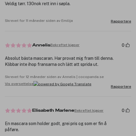
Veldig tørr. 130nok rett inn i søpla.
Skrevet for 11 måneder siden av Emilija
Rapportere
0
Bekreftet kjøper
Annelis
Absolut bästa mascaran. Har provat mig fram till denna.
Klibbar inte ihop fransarna och lätt att sprida ut.
Skrevet for 12 måneder siden av Annelis | cocopanda.se
Vis oversettelse
Rapportere
0
Bekreftet kjøper
Elisabeth Marlene
En mascara som holder godt, grei pris og som er fin å
påføre.