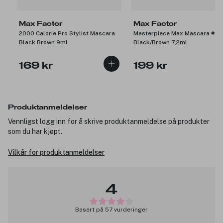
Max Factor
Max Factor
2000 Calorie Pro Stylist Mascara
Masterpiece Max Mascara #02
Black Brown 9ml
Black/Brown 7,2ml
169 kr
199 kr
Produktanmeldelser
Vennligst logg inn for å skrive produktanmeldelse på produkter
som du har kjøpt.
Vilkår for produktanmeldelser
4
Basert på 57 vurderinger