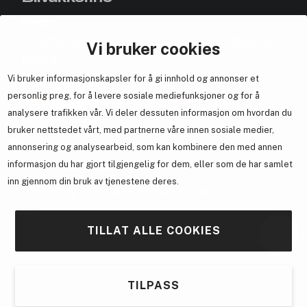
Om oss
Bli medlem helt gratis - få poeng og eksklusive rabattkoder.
Vi bruker cookies
Nyhetsbrev
Vi bruker informasjonskapsler for å gi innhold og annonser et
Samarbeid med oss
personlig preg, for å levere sosiale mediefunksjoner og for å
analysere trafikken vår. Vi deler dessuten informasjon om hvordan du
bruker nettstedet vårt, med partnerne våre innen sosiale medier,
annonsering og analysearbeid, som kan kombinere den med annen
informasjon du har gjort tilgjengelig for dem, eller som de har samlet
En del av
Brandsdal Group AS
inn gjennom din bruk av tjenestene deres.
For personlig veiledning om profesjonelle hårprodukter, klikk
her
.
TILLAT ALLE COOKIES
TILPASS