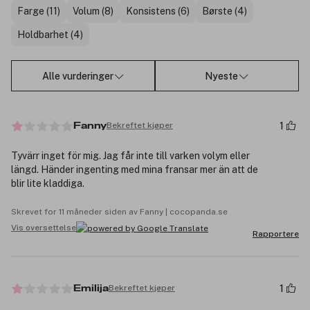
Farge (11)
Volum (8)
Konsistens (6)
Børste (4)
Holdbarhet (4)
Alle vurderinger
Nyeste
1
Bekreftet kjøper
Fanny
Tyvärr inget för mig. Jag får inte till varken volym eller
längd. Händer ingenting med mina fransar mer än att de
blir lite kladdiga.
Skrevet for 11 måneder siden av Fanny | cocopanda.se
Vis oversettelse
Rapportere
1
Bekreftet kjøper
Emilija