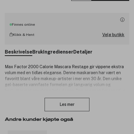
Finnes online
Velg butikk
Klikk & Hent
Beskrivelse
Bruk
Ingredienser
Detaljer
Max Factor 2000 Calorie Mascara Restage gir vippene ekstra
volum med en tidløs eleganse. Denne maskaraen har vært en
favoritt blant våre makeup-artister i mer enn 30 år. Den unike
gel-baserte vannfaste formelen gir langvarig volum og
beskytter mot smudging hele dagen. Den er egnet for sensitive
Lukk
øyne og kontaktlinsebrukere, og gir en dramatisk vippeeffekt
som holder.
Les mer
Produktnummer:
3046205
Andre kunder kjøpte også