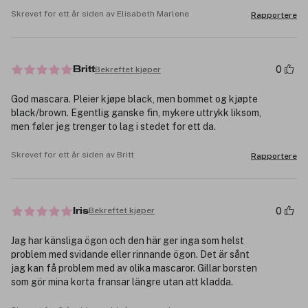
Skrevet for ett år siden av Elisabeth Marlene
Rapportere
0
Bekreftet kjøper
Britt
God mascara. Pleier kjøpe black, men bommet og kjøpte
black/brown. Egentlig ganske fin, mykere uttrykk liksom,
men føler jeg trenger to lag i stedet for ett da.
Skrevet for ett år siden av Britt
Rapportere
0
Bekreftet kjøper
Iris
Jag har känsliga ögon och den här ger inga som helst
problem med svidande eller rinnande ögon. Det är sånt
jag kan få problem med av olika mascaror. Gillar borsten
som gör mina korta fransar längre utan att kladda.