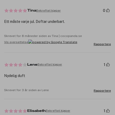
0
Bekreftet kjøper
Tina
Ett måste varje jul. Doftar underbart.
Skrevet for 8 måneder siden av Tina | cocopanda.se
Vis oversettelse
Rapportere
1
Bekreftet kjøper
Lene
Nydelig duft
Skrevet for 3 år siden av Lene
Rapportere
1
Bekreftet kjøper
Elisabeth