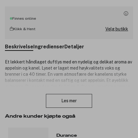
Finnes online
Velg butikk
Klikk & Hent
Beskrivelse
Ingredienser
Detaljer
Et lekkert håndlaget duftlys med en nydelig og delikat aroma av
appelsin og kanel. Lyset er laget med høykvalitets voks og
brenner i ca 40 timer. En varm atmosfære der kanelens styrke
balanserer i kontakt med en saftig og søt appelsin. Et øyeblikk
av hygge. Gjenoppdag den fruktige duften av appelsin sammen
Lukk
med en varm duft av kanel og nellik... Varmt og hyggelig.
Les mer
Noter:
Topp noter: Brasiliansk appelsin / Sitron / Appelsinskall.
Andre kunder kjøpte også
Hjerte noter:Tonka bønner / Ceylon kanel / Nellik.
Base noter: Krydder / Vanilje / Styrax.
Durance
Durance er et fransk merke fra Provence som lager produkter