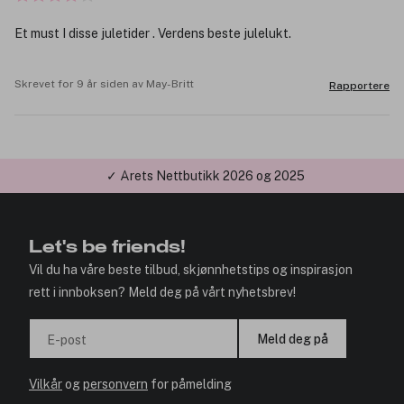
Et must I disse juletider . Verdens beste julelukt.
Skrevet for 9 år siden av May-Britt
Rapportere
✓ Årets Nettbutikk 2026 og 2025
Let's be friends!
Vil du ha våre beste tilbud, skjønnhetstips og inspirasjon
rett i innboksen? Meld deg på vårt nyhetsbrev!
Meld deg på
E-post
Vilkår
og
personvern
for påmelding