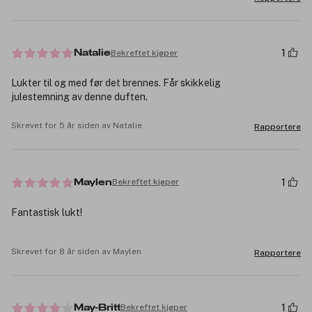
1
Bekreftet kjøper
Natalie
Lukter til og med før det brennes. Får skikkelig
julestemning av denne duften.
Skrevet for 5 år siden av Natalie
Rapportere
1
Bekreftet kjøper
Maylen
Fantastisk lukt!
Skrevet for 8 år siden av Maylen
Rapportere
1
Bekreftet kjøper
May-Britt