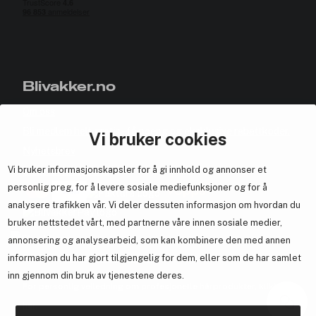
Blivakker.no
Om oss
Bli medlem helt gratis - få poeng og eksklusive rabattkoder.
Vi bruker cookies
Nyhetsbrev
Vi bruker informasjonskapsler for å gi innhold og annonser et
Samarbeid med oss
personlig preg, for å levere sosiale mediefunksjoner og for å
analysere trafikken vår. Vi deler dessuten informasjon om hvordan du
bruker nettstedet vårt, med partnerne våre innen sosiale medier,
annonsering og analysearbeid, som kan kombinere den med annen
En del av
Brandsdal Group AS
informasjon du har gjort tilgjengelig for dem, eller som de har samlet
inn gjennom din bruk av tjenestene deres.
For personlig veiledning om profesjonelle hårprodukter, klikk
her
.