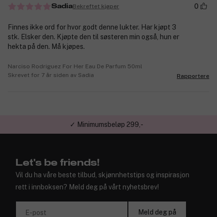
0
Bekreftet kjøper
Sadia
Finnes ikke ord for hvor godt denne lukter. Har kjøpt 3
stk. Elsker den. Kjøpte den til søsteren min også, hun er
hekta på den. Må kjøpes.
Narciso Rodriguez For Her Eau De Parfum 50ml
Skrevet for 7 år siden av Sadia
Rapportere
✓ Minimumsbeløp 299,-
✓ Gratis frakt til våre butikker
Let's be friends!
Vil du ha våre beste tilbud, skjønnhetstips og inspirasjon
rett i innboksen? Meld deg på vårt nyhetsbrev!
Meld deg på
E-post