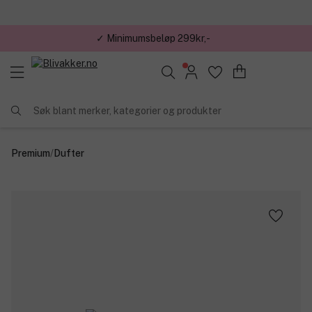
✓ Minimumsbeløp 299kr,-
✓ Gratis frakt til våre butikker
Søk blant merker, kategorier og produkter
Premium
/
Dufter