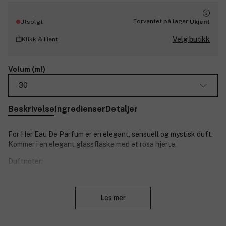
Forventet på lager:
Utsolgt
Ukjent
Velg butikk
Klikk & Hent
Volum (ml)
30
Beskrivelse
Ingredienser
Detaljer
For Her Eau De Parfum er en elegant, sensuell og mystisk duft.
Kommer i en elegant glassflaske med et rosa hjerte.
Duftnoter:
Toppnoter: rose og fersken.
Lukk
Hjertenoter: musk og amber.
Les mer
Bunnoter: sedertre og patchouli.
Om Narciso:
En New York designer av cubansk opprinnelse. En unik stil