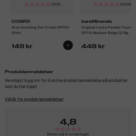
(359)
(2658)
COSRX
bareMinerals
Aloe Soothing Sun Cream SPF50
Original Loose Powder Founda
50ml
SPF15 Medium Beige 12 8g
149 kr
449 kr
Produktanmeldelser
Vennligst logg inn for å skrive produktanmeldelse på produkter
som du har kjøpt.
Vilkår for produktanmeldelser
4,8
Basert på 9 vurderinger