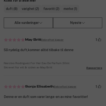
Klikk for å lese mer
duft (8)
varighet (2)
favoritt (2)
merke (1)
Alle vurderinger
Nyeste
1
Bekreftet kjøper
May Britt
Så nydelig duft,kommer alltid tilbake til denne
Narciso Rodriguez For Her Eau De Parfum 30ml
Skrevet for ett år siden av May Britt
Rapportere
1
Bekreftet kjøper
Sonja Elisabeth
Denne er en duft som varer lenge-en av mine favoritter!