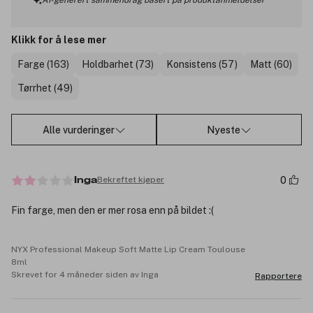
AI-generert sammendrag basert på produktanmeldelser
Klikk for å lese mer
Farge (163)
Holdbarhet (73)
Konsistens (57)
Matt (60)
Tørrhet (49)
Alle vurderinger
Nyeste
0
Bekreftet kjøper
Inga
Fin farge, men den er mer rosa enn på bildet :(
NYX Professional Makeup Soft Matte Lip Cream Toulouse
8ml
Skrevet for 4 måneder siden av Inga
Rapportere