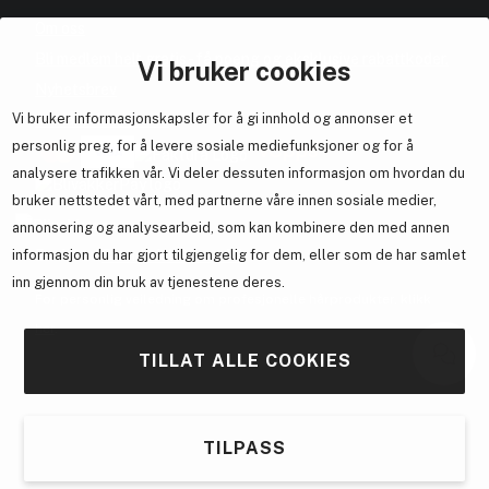
Om oss
Bli medlem helt gratis - få poeng og eksklusive rabattkoder.
Vi bruker cookies
Nyhetsbrev
Vi bruker informasjonskapsler for å gi innhold og annonser et
Samarbeid med oss
personlig preg, for å levere sosiale mediefunksjoner og for å
analysere trafikken vår. Vi deler dessuten informasjon om hvordan du
bruker nettstedet vårt, med partnerne våre innen sosiale medier,
annonsering og analysearbeid, som kan kombinere den med annen
En del av
Brandsdal Group AS
informasjon du har gjort tilgjengelig for dem, eller som de har samlet
inn gjennom din bruk av tjenestene deres.
For personlig veiledning om profesjonelle hårprodukter, klikk
her
.
TILLAT ALLE COOKIES
TILPASS