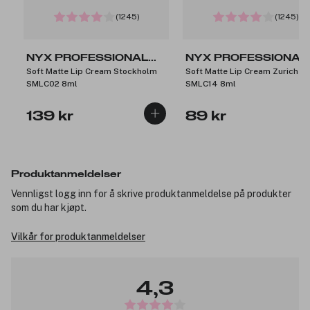
(1245)
(1245)
NYX PROFESSIONAL
NYX PROFESSIONAL
Soft Matte Lip Cream Stockholm
Soft Matte Lip Cream Zurich
MAKEUP
MAKEUP
SMLC02 8ml
SMLC14 8ml
139 kr
89 kr
Produktanmeldelser
Vennligst logg inn for å skrive produktanmeldelse på produkter
som du har kjøpt.
Vilkår for produktanmeldelser
4,3