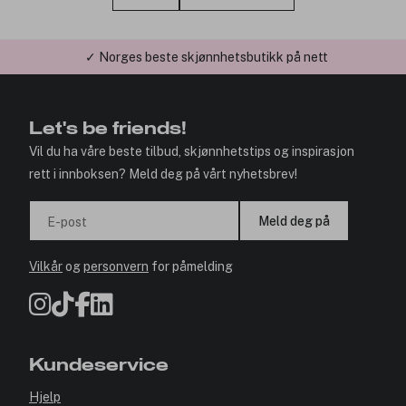
✓ Årets Nettbutikk 2026 og 2025
Let's be friends!
Vil du ha våre beste tilbud, skjønnhetstips og inspirasjon
rett i innboksen? Meld deg på vårt nyhetsbrev!
Meld deg på
E-post
Vilkår
og
personvern
for påmelding
Kundeservice
Hjelp