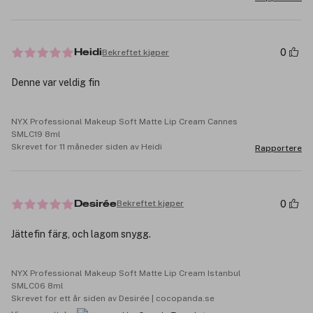
0
Bekreftet kjøper
Heidi
Denne var veldig fin
NYX Professional Makeup Soft Matte Lip Cream Cannes
SMLC19 8ml
Skrevet for 11 måneder siden av Heidi
Rapportere
0
Bekreftet kjøper
Desirée
Jättefin färg, och lagom snygg.
NYX Professional Makeup Soft Matte Lip Cream Istanbul
SMLC06 8ml
Skrevet for ett år siden av Desirée | cocopanda.se