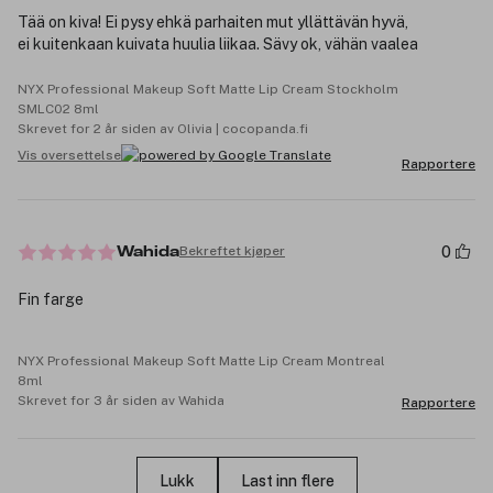
Tää on kiva! Ei pysy ehkä parhaiten mut yllättävän hyvä,
ei kuitenkaan kuivata huulia liikaa. Sävy ok, vähän vaalea
NYX Professional Makeup Soft Matte Lip Cream Stockholm
SMLC02 8ml
Skrevet for 2 år siden av Olivia | cocopanda.fi
Vis oversettelse
Rapportere
0
Bekreftet kjøper
Wahida
Fin farge
NYX Professional Makeup Soft Matte Lip Cream Montreal
8ml
Skrevet for 3 år siden av Wahida
Rapportere
Lukk
Last inn flere