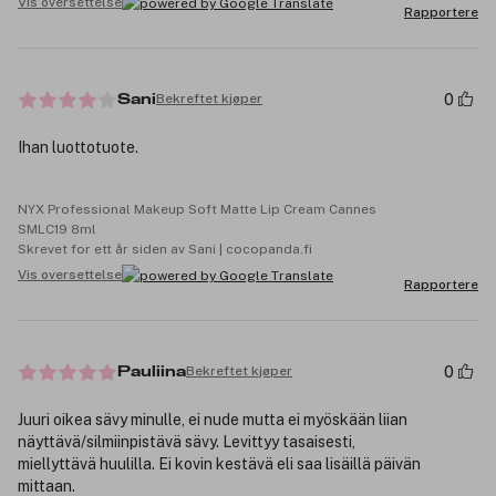
Vis oversettelse
Rapportere
0
Bekreftet kjøper
Sani
Ihan luottotuote.
NYX Professional Makeup Soft Matte Lip Cream Cannes
SMLC19 8ml
Skrevet for ett år siden av Sani | cocopanda.fi
Vis oversettelse
Rapportere
0
Bekreftet kjøper
Pauliina
Juuri oikea sävy minulle, ei nude mutta ei myöskään liian
näyttävä/silmiinpistävä sävy. Levittyy tasaisesti,
miellyttävä huulilla. Ei kovin kestävä eli saa lisäillä päivän
mittaan.