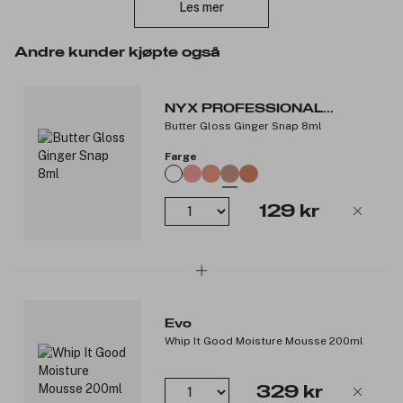
Les mer
av høy kvalitet! Denne fløyelsmyke kremen smelter på leppene
og gir deg en fantastisk matt farge som varer lenge. I
motsetning til mange andre mattende leppeprodukter så gir den
Andre kunder kjøpte også
fuktighet til leppene istedenfor å tørke dem ut.
NYX PROFESSIONAL
Den er enkel å bruke!"
Butter Gloss Ginger Snap 8ml
MAKEUP
Produktnummer:
3056310
Farge
129 kr
Evo
Whip It Good Moisture Mousse 200ml
329 kr