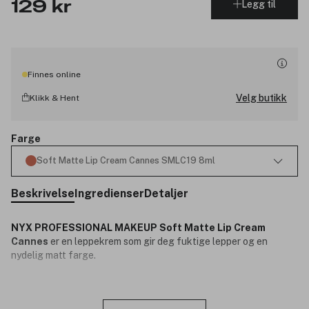
Legg til
129 kr
Finnes online
Velg butikk
Klikk & Hent
Farge
Soft Matte Lip Cream Cannes SMLC19 8ml
Beskrivelse
Ingredienser
Detaljer
NYX PROFESSIONAL MAKEUP Soft Matte Lip Cream
Cannes
er en leppekrem som gir deg fuktige lepper og en
nydelig matt farge.
Lukk
Dette er ikke leppestift eller lipgloss du får, men en leppekrem