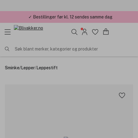
✓ Bestillinger før kl. 12 sendes samme dag
Søk blant merker, kategorier og produkter
Sminke
/
Lepper
/
Leppestift