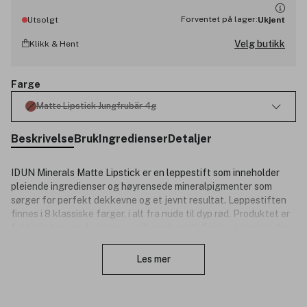
Forventet på lager:
Utsolgt
Ukjent
Velg butikk
Klikk & Hent
Farge
Matte Lipstick Jungfrubär 4g
Beskrivelse
Bruk
Ingredienser
Detaljer
IDUN Minerals Matte Lipstick er en leppestift som inneholder
pleiende ingredienser og høyrensede mineralpigmenter som
sørger for perfekt dekkevne og et jevnt resultat. Leppestiften
finnes i 8 klassiske farger, i alt fra nude til dyp rød. Produktet er
fuktighetsgivende og gir en silkemyk, matt finish og en naturlig
Lukk
glød til leppene.
Les mer
Produktnummer:
3056692