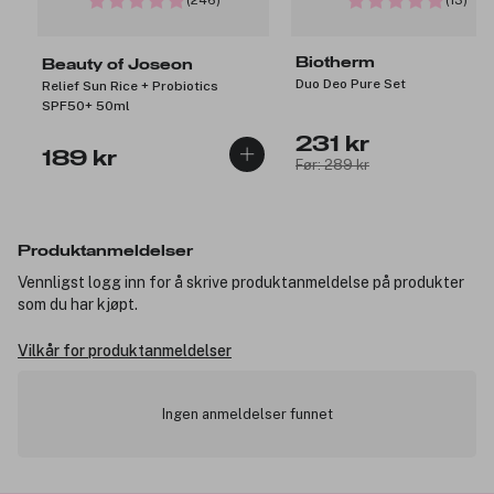
Biotherm
Beauty of Joseon
Duo Deo Pure Set
Relief Sun Rice + Probiotics
SPF50+ 50ml
231 kr
189 kr
Før: 289 kr
Produktanmeldelser
Vennligst logg inn for å skrive produktanmeldelse på produkter
som du har kjøpt.
Vilkår for produktanmeldelser
Ingen anmeldelser funnet