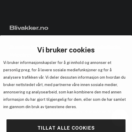
Blivakker.no
Om oss
Bli medlem helt gratis - få poeng og eksklusive rabattkoder.
Vi bruker cookies
Nyhetsbrev
Vi bruker informasjonskapsler for å gi innhold og annonser et
Samarbeid med oss
personlig preg, for å levere sosiale mediefunksjoner og for å
analysere trafikken vår. Vi deler dessuten informasjon om hvordan du
bruker nettstedet vårt, med partnerne våre innen sosiale medier,
annonsering og analysearbeid, som kan kombinere den med annen
En del av
Brandsdal Group AS
informasjon du har gjort tilgjengelig for dem, eller som de har samlet
inn gjennom din bruk av tjenestene deres.
For personlig veiledning om profesjonelle hårprodukter, klikk
her
.
TILLAT ALLE COOKIES