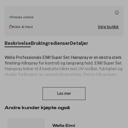
Finnes online
Velg butikk
Klikk & Hent
Beskrivelse
Bruk
Ingredienser
Detaljer
Wella Professionals EIMI Super Set Hairspray er en ekstra sterk
finishing-hårspray for kontroll og langvarig hold. EIMI Super Set
Hairspray bidrar til å beskytte håret mot UV-stråler, fuktighet og
skader forårsaket av varmestylingverktøy. Denne hårsprayen
sikrer at frisyren holder seg på plass hele dagen, med EIMIs hold
Lukk
på nivå 4, ekstra sterkt. Super Set har en frisk sitrusduft som
gjør at håret føles rent, sunt og friskt.
Les mer
Forvandle håret og sett ditt eget preg på enhver frisyre med
EIMI Super Set eller andre produkter fra Wella Professionals
Andre kunder kjøpte også
EIMI. Etter å ha brukt Wella Professionals EIMI-produkter får du
vakkert stylet hår som holder formen hele dagen.
Wella Eimi