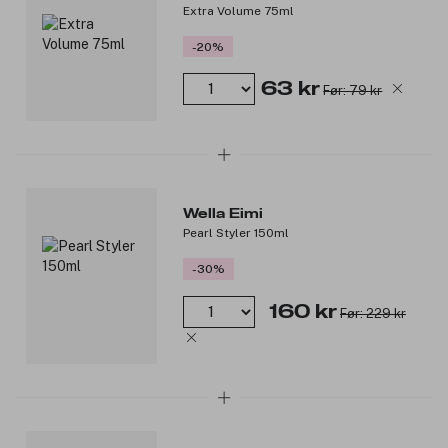
Produktnummer:
3065722
Extra Volume 75ml
-20%
63 kr
Før: 79 kr
Wella Eimi
Pearl Styler 150ml
-30%
160 kr
Før: 229 kr