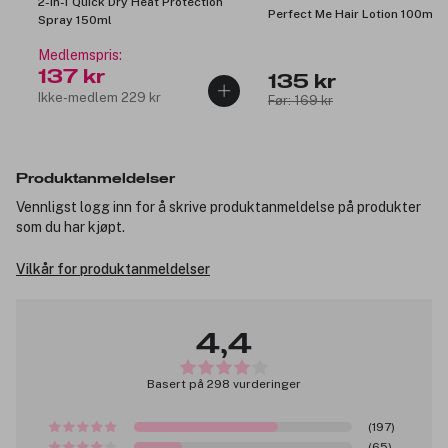
2-In-1 Quick Dry Heat Protection
Perfect Me Hair Lotion 100ml
Spray 150ml
Medlemspris:
137 kr
135 kr
Ikke-medlem 229 kr
Før: 169 kr
Produktanmeldelser
Vennligst logg inn for å skrive produktanmeldelse på produkter
som du har kjøpt.
Vilkår for produktanmeldelser
4,4
Basert på 298 vurderinger
(197)
(65)