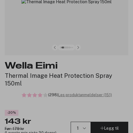
Wella Eimi
Thermal Image Heat Protection Spray
150ml
(298)
Les produktanmeldelser (151)
-20%
143 kr
Legg til
Før: 179 kr
(Laveste pris siste 30 dager)