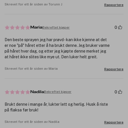
Skrevet for ett år siden av Torunn J
Rapportere
0
Bekreftet kjøper
Maria
Den beste sprayen jeg har prøvd - kan ikke kjenne at det
er noe "på" håret etter å ha brukt denne. Jeg bruker varme
på håret hver dag, og etter jeg kjøpte denne merket jeg
at håret ikke slites like mye ut. Den luker helt greit.
Skrevet for ett år siden av Maria
Rapportere
0
Bekreftet kjøper
Nadila
Brukt denne i mange år, lukter lett og herlig. Husk å riste
på flaksa før bruk!
Skrevet for ett år siden av Nadila
Rapportere