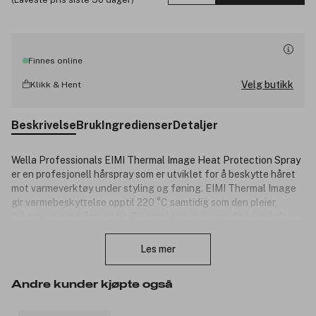
Finnes online
Velg butikk
Klikk & Hent
Beskrivelse
Bruk
Ingredienser
Detaljer
Wella Professionals EIMI Thermal Image Heat Protection Spray
er en profesjonell hårspray som er utviklet for å beskytte håret
mot varmeverktøy under styling og føning. EIMI Thermal Image
gir varmebeskyttelse opptil 220 °C samtidig som den pleier,
fukter og gjør håret mykt. Thermal Image har en fruktig duft og
Lukk
hold på nivå 2, lett.
Les mer
Forvandle håret og få en glansfull look med EIMI Thermal Image
Hairspray eller andre produkter fra Wella Professionals EIMI.
Etter å ha brukt Wella Professionals EIMI-produkter får du
Andre kunder kjøpte også
vakkert stylet hår som holder formen hele dagen.