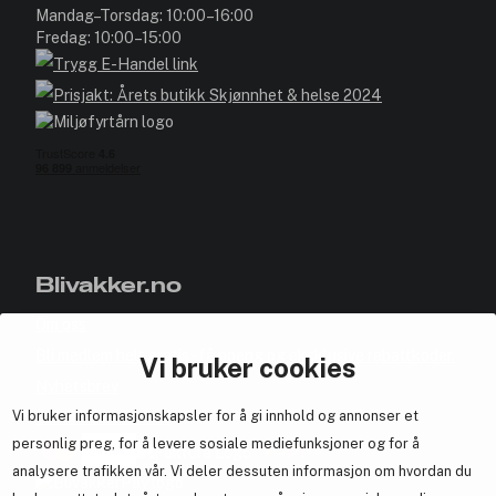
Mandag–Torsdag: 10:00–16:00
Fredag: 10:00–15:00
Blivakker.no
Om oss
Bli medlem helt gratis - få poeng og eksklusive rabattkoder.
Vi bruker cookies
Nyhetsbrev
Vi bruker informasjonskapsler for å gi innhold og annonser et
Samarbeid med oss
personlig preg, for å levere sosiale mediefunksjoner og for å
analysere trafikken vår. Vi deler dessuten informasjon om hvordan du