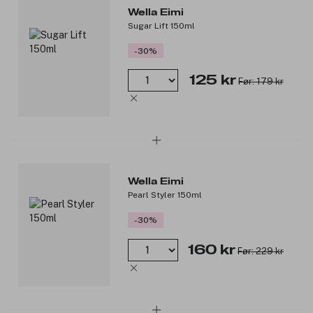
Produktnummer:
3065725
Wella Eimi
Sugar Lift 150ml
-30%
125 kr
Før: 179 kr
Wella Eimi
Pearl Styler 150ml
-30%
160 kr
Før: 229 kr