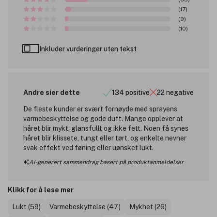
(17)
(9)
(10)
Inkluder vurderinger uten tekst
Andre sier dette
134 positive
22 negative
De fleste kunder er svært fornøyde med sprayens
varmebeskyttelse og gode duft. Mange opplever at
håret blir mykt, glansfullt og ikke fett. Noen få synes
håret blir klissete, tungt eller tørt, og enkelte nevner
svak effekt ved føning eller uønsket lukt.
AI-generert sammendrag basert på produktanmeldelser
Klikk for å lese mer
Lukt (59)
Varmebeskyttelse (47)
Mykhet (26)