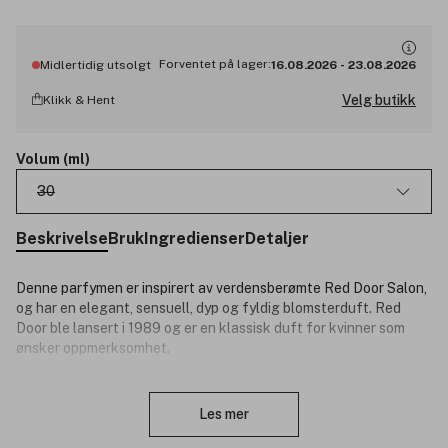
Forventet på lager:
Midlertidig utsolgt
16.08.2026
-
23.08.2026
Velg butikk
Klikk & Hent
Volum (ml)
30
Beskrivelse
Bruk
Ingredienser
Detaljer
Denne parfymen er inspirert av verdensberømte Red Door Salon,
og har en elegant, sensuell, dyp og fyldig blomsterduft. Red
Door ble lansert i 1989 og er en klassisk duft for kvinner som
ønsker oppmerksomhet.
Produktnummer:
3088705
Lukk
Les mer