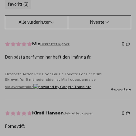
favoritt (3)
Alle vurderinger
Nyeste
0
Bekreftet kjøper
Mia
Den bästa parfymen har haft den i många år.
Elizabeth Arden Red Door Eau De Toilette For Her 50ml
Skrevet for 9 måneder siden av Mia | cocopanda.se
Vis oversettelse
Rapportere
0
Bekreftet kjøper
Kirsti Hansen
Fornøyd😊