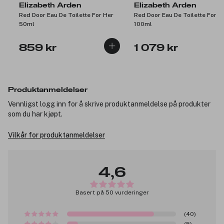
Elizabeth Arden
Elizabeth Arden
Red Door Eau De Toilette For Her
Red Door Eau De Toilette For H
50ml
100ml
859 kr
1 079 kr
Produktanmeldelser
Vennligst logg inn for å skrive produktanmeldelse på produkter
som du har kjøpt.
Vilkår for produktanmeldelser
4,6
Basert på 50 vurderinger
(40)
(5)