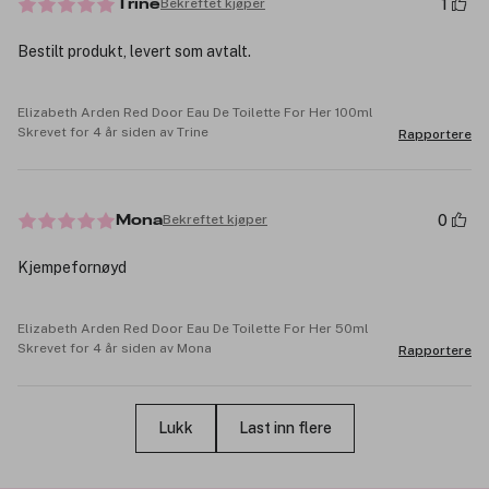
1
Bekreftet kjøper
Trine
Bestilt produkt, levert som avtalt.
Elizabeth Arden Red Door Eau De Toilette For Her 100ml
Skrevet for 4 år siden av Trine
Rapportere
0
Bekreftet kjøper
Mona
Kjempefornøyd
Elizabeth Arden Red Door Eau De Toilette For Her 50ml
Skrevet for 4 år siden av Mona
Rapportere
Lukk
Last inn flere