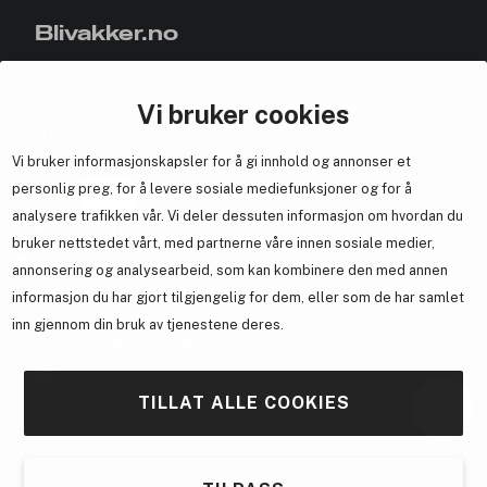
Blivakker.no
Om oss
Bli medlem helt gratis - få poeng og eksklusive rabattkoder.
Vi bruker cookies
Nyhetsbrev
Vi bruker informasjonskapsler for å gi innhold og annonser et
Samarbeid med oss
personlig preg, for å levere sosiale mediefunksjoner og for å
analysere trafikken vår. Vi deler dessuten informasjon om hvordan du
bruker nettstedet vårt, med partnerne våre innen sosiale medier,
annonsering og analysearbeid, som kan kombinere den med annen
En del av
Brandsdal Group AS
informasjon du har gjort tilgjengelig for dem, eller som de har samlet
inn gjennom din bruk av tjenestene deres.
For personlig veiledning om profesjonelle hårprodukter, klikk
her
.
TILLAT ALLE COOKIES