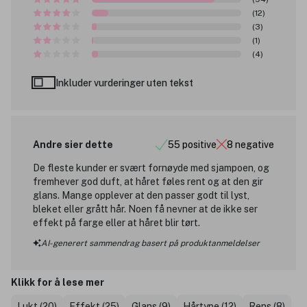
(12)
(3)
(1)
(4)
Inkluder vurderinger uten tekst
Andre sier dette
55 positive
8 negative
De fleste kunder er svært fornøyde med sjampoen, og
fremhever god duft, at håret føles rent og at den gir
glans. Mange opplever at den passer godt til lyst,
bleket eller grått hår. Noen få nevner at de ikke ser
effekt på farge eller at håret blir tørt.
AI-generert sammendrag basert på produktanmeldelser
Klikk for å lese mer
Lukt (20)
Effekt (25)
Glans (9)
Hårtype (12)
Rens (8)