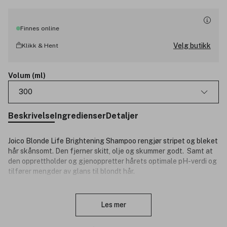
Finnes online
Velg butikk
Klikk & Hent
Volum (ml)
300
Beskrivelse
Ingredienser
Detaljer
Joico Blonde Life Brightening Shampoo rengjør stripet og bleket
hår skånsomt. Den fjerner skitt, olje og skummer godt. Samt at
den opprettholder og gjenoppretter hårets optimale pH-verdi og
tilfører mengder av glans til blondt hår.
Produktnummer:
3095454
Lukk
Les mer