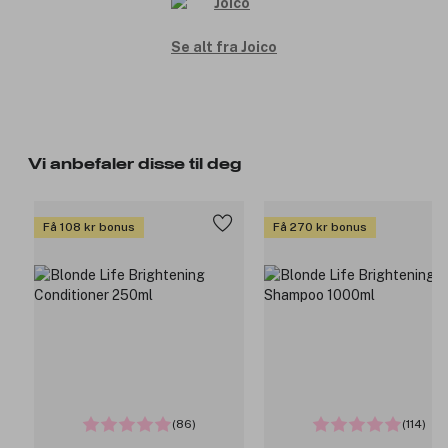
Se alt fra Joico
Vi anbefaler disse til deg
Få 108 kr bonus
Få 270 kr bonus
(86)
(114)