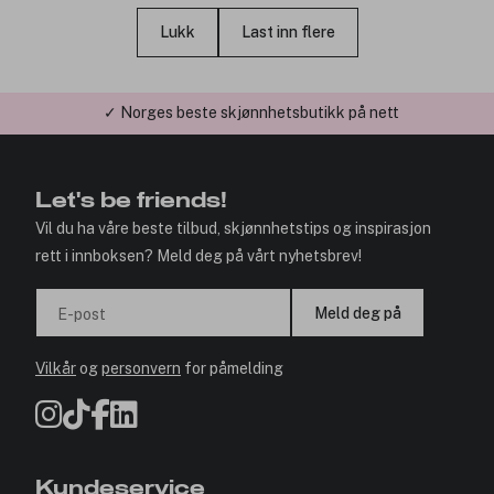
Lukk
Last inn flere
✓ Årets Nettbutikk 2026 og 2025
Let's be friends!
Vil du ha våre beste tilbud, skjønnhetstips og inspirasjon
rett i innboksen? Meld deg på vårt nyhetsbrev!
Meld deg på
E-post
Vilkår
og
personvern
for påmelding
Kundeservice