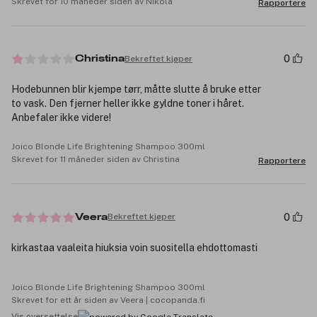
Skrevet for 10 måneder siden av Nikola
Rapportere
0
Bekreftet kjøper
Christina
Hodebunnen blir kjempe tørr, måtte slutte å bruke etter
to vask. Den fjerner heller ikke gyldne toner i håret.
Anbefaler ikke videre!
Joico Blonde Life Brightening Shampoo 300ml
Skrevet for 11 måneder siden av Christina
Rapportere
0
Bekreftet kjøper
Veera
kirkastaa vaaleita hiuksia voin suositella ehdottomasti
Joico Blonde Life Brightening Shampoo 300ml
Skrevet for ett år siden av Veera | cocopanda.fi
Vis oversettelse