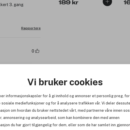
189 kr
1
kkert 3. gang
Rapportere
0
Vi bruker cookies
Rapportere
ker informasjonskapsler for å gi innhold og annonser et personlig preg, for
 sosiale mediefunksjoner og for å analysere trafikken vår. Vi deler dessut
0
masjon om hvordan du bruker nettstedet vårt, med partnerne våre innen sos
r, annonsering og analysearbeid, som kan kombinere den med annen
asjon du har gjort tilgjengelig for dem, eller som de har samlet inn gjenno