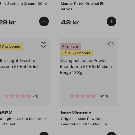
E-IN Soothing Cream 100ml
Master Patch Original Fit
24pcs
29 kr
49 kr
 17 kr bonus
Premium
Få 135 kr bonus
(78)
(2658)
OSRX
bareMinerals
ra-Light Invisible Sunscreen
Original Loose Powder
50 50ml
Foundation SPF15 Medium
Beige 12 8g