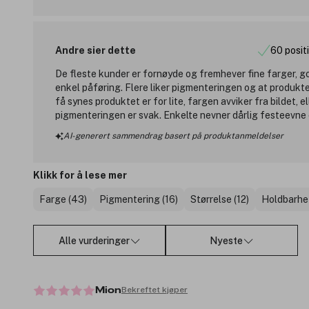
Andre sier dette
60 posit
De fleste kunder er fornøyde og fremhever fine farger, g
enkel påføring. Flere liker pigmenteringen og at produkt
få synes produktet er for lite, fargen avviker fra bildet, el
pigmenteringen er svak. Enkelte nevner dårlig festeevne 
AI-generert sammendrag basert på produktanmeldelser
Klikk for å lese mer
Farge (43)
Pigmentering (16)
Størrelse (12)
Holdbarhet
Alle vurderinger
Nyeste
Bekreftet kjøper
Mion