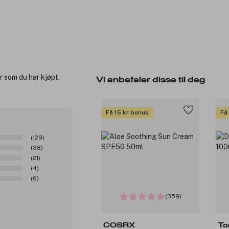
r som du har kjøpt.
Vi anbefaler disse til deg
Få 15 kr bonus
Få
(129)
(38)
(21)
(4)
(6)
(359)
COSRX
To