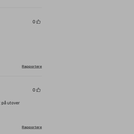
0
Rapportere
0
t på utover
Rapportere