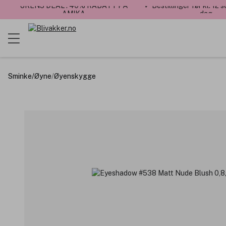
UKENS DEAL : 40% RABATT PÅ
✓ Bestillinger før kl. 12
AMIKA
dag
Sminke
/
Øyne
/
Øyenskygge