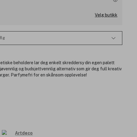
Velg butikk
,8g
tiske beholdere lar deg enkelt skreddersy din egen palett
jøvennlig og budsjettvennlig alternativ som gir deg full kreativ
rger. Parfymefri for en skånsom opplevelse!