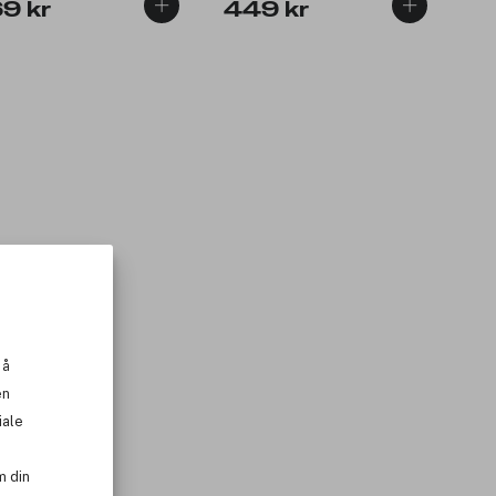
69 kr
449 kr
 å
en
iale
m din