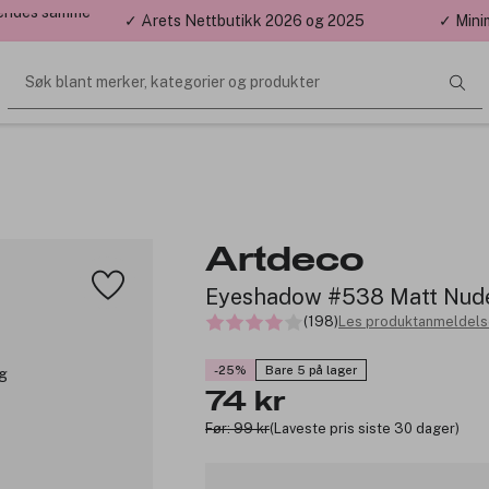
 sendes samme
✓ Årets Nettbutikk 2026 og 2025
✓ Mini
Søk blant merker, kategorier og produkter
Artdeco
Eyeshadow #538 Matt Nude
(198)
Les produktanmeldelse
-25%
Bare 5 på lager
74 kr
Før: 99 kr
(Laveste pris siste 30 dager)