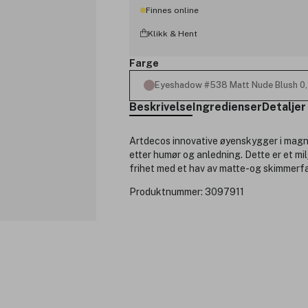
Finnes online
Klikk & Hent
Farge
Eyeshadow #538 Matt Nude Blush 0
Beskrivelse
Ingredienser
Detaljer
Artdecos innovative øyenskygger i magne
etter humør og anledning. Dette er et mil
frihet med et hav av matte-og skimmerfa
Produktnummer:
3097911