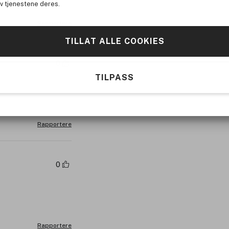
av tjenestene deres.
Rapportere
TILLAT ALLE COOKIES
0
TILPASS
Rapportere
0
Rapportere