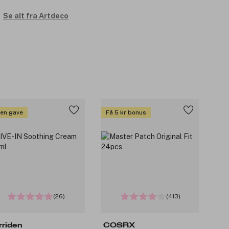
Se alt fra Artdeco
 en gave
Få 5 kr bonus
(26)
(413)
rriden
COSRX