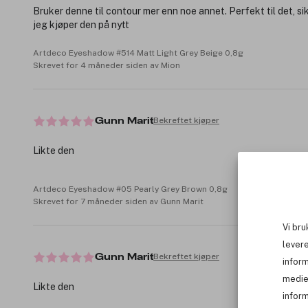
Bruker denne til contour mer enn noe annet. Perfekt til det, si
jeg kjøper den på nytt
Artdeco Eyeshadow #514 Matt Light Grey Beige 0,8g
Skrevet for 4 måneder siden av Mion
Bekreftet kjøper
Gunn Marit
Likte den
Artdeco Eyeshadow #05 Pearly Grey Brown 0,8g
Skrevet for 7 måneder siden av Gunn Marit
Vi bru
levere
Bekreftet kjøper
Gunn Marit
infor
medie
Likte den
inform