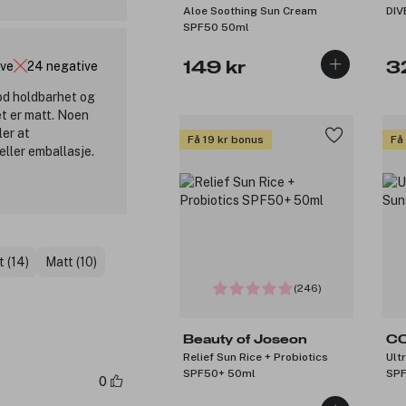
Aloe Soothing Sun Cream
DIV
SPF50 50ml
ive
24 negative
149 kr
3
od holdbarhet og
et er matt. Noen
ler at
Få 19 kr bonus
Få
eller emballasje.
 (14)
Matt (10)
(246)
Beauty of Joseon
C
Relief Sun Rice + Probiotics
Ult
SPF50+ 50ml
SPF
0