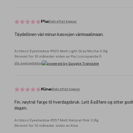
Bekreftet kjøper
Pia
Täydellinen väri minun kasvojen värimaailmaan.
Artdeco Eyeshadow #520 Matt Light Grey Mocha 0,8g
Skrevet for 10 måneder siden av Pia | cocopanda.fi
Vis oversettelse
Bekreftet kjøper
Kine
Fin, nøytral farge til hverdagsbruk. Lett å påføre og sitter god
dagen.
Artdeco Eyeshadow #557 Matt Natural Pink 0,8g
Skrevet for 10 måneder siden av Kine