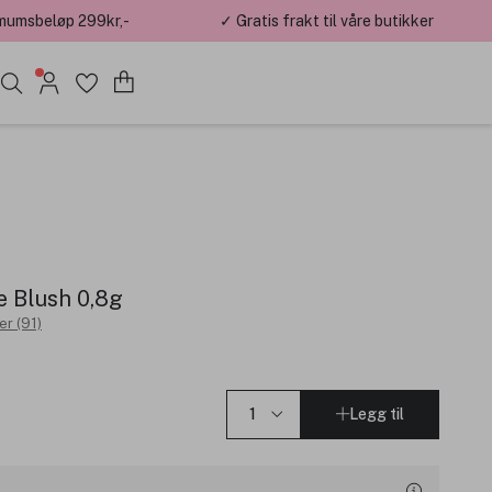
mumsbeløp 299kr,-
✓ Gratis frakt til våre butikker
 Blush 0,8g
r (91)
Legg til