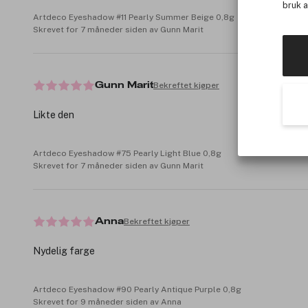
bruk 
Artdeco Eyeshadow #11 Pearly Summer Beige 0,8g
Skrevet for 7 måneder siden av Gunn Marit
Bekreftet kjøper
Gunn Marit
Likte den
Artdeco Eyeshadow #75 Pearly Light Blue 0,8g
Skrevet for 7 måneder siden av Gunn Marit
Bekreftet kjøper
Anna
Nydelig farge
Artdeco Eyeshadow #90 Pearly Antique Purple 0,8g
Skrevet for 9 måneder siden av Anna