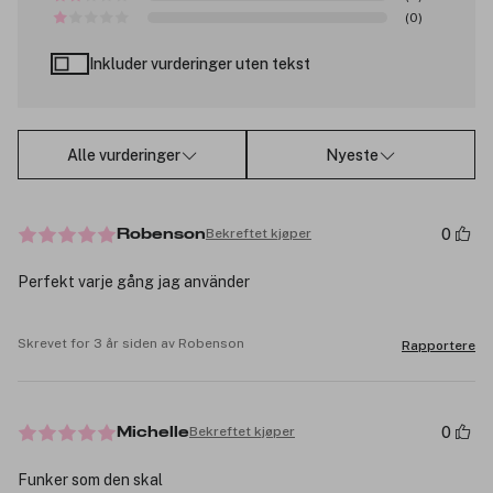
(0)
Inkluder vurderinger uten tekst
Alle vurderinger
Nyeste
0
Bekreftet kjøper
Robenson
Perfekt varje gång jag använder
Skrevet for 3 år siden av Robenson
Rapportere
0
Bekreftet kjøper
Michelle
Funker som den skal