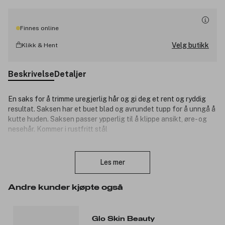
Finnes online
Velg butikk
Klikk & Hent
Beskrivelse
Detaljer
En saks for å trimme uregjerlig hår og gi deg et rent og ryddig
resultat. Saksen har et buet blad og avrundet tupp for å unngå å
kutte huden. Saksen passer ypperlig til å klippe ansikt, øre- og
nesehår. Kommer i rustfritt stål
Produktnummer:
3098040
Lukk
Les mer
Andre kunder kjøpte også
Glo Skin Beauty