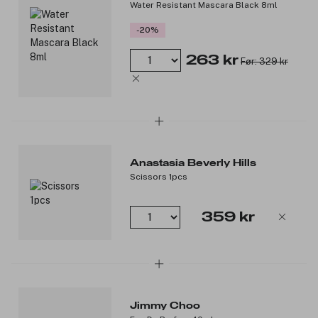
Water Resistant Mascara Black 8ml
-20%
263 kr
Før: 329 kr
Anastasia Beverly Hills
Scissors 1pcs
359 kr
Jimmy Choo