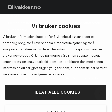
Blivakker.no
Om oss
Bli medlem helt gratis - få poeng og eksklusive rabattkoder.
Vi bruker cookies
Nyhetsbrev
Vi bruker informasjonskapsler for å gi innhold og annonser et
Samarbeid med oss
personlig preg, for å levere sosiale mediefunksjoner og for å
analysere trafikken vår. Vi deler dessuten informasjon om hvordan du
bruker nettstedet vårt, med partnerne våre innen sosiale medier,
annonsering og analysearbeid, som kan kombinere den med annen
En del av
Brandsdal Group AS
informasjon du har gjort tilgjengelig for dem, eller som de har samlet
inn gjennom din bruk av tjenestene deres.
For personlig veiledning om profesjonelle hårprodukter, klikk
her
.
TILLAT ALLE COOKIES