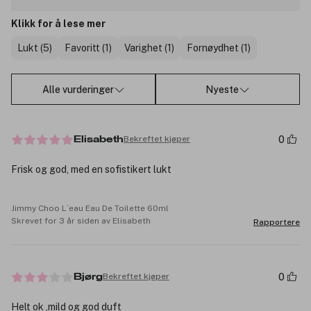
Klikk for å lese mer
Lukt (5)
Favoritt (1)
Varighet (1)
Fornøydhet (1)
Alle vurderinger
Nyeste
0
Bekreftet kjøper
Elisabeth
Frisk og god, med en sofistikert lukt
Jimmy Choo L`eau Eau De Toilette 60ml
Skrevet for 3 år siden av Elisabeth
Rapportere
0
Bekreftet kjøper
Bjørg
Helt ok ,mild og god duft