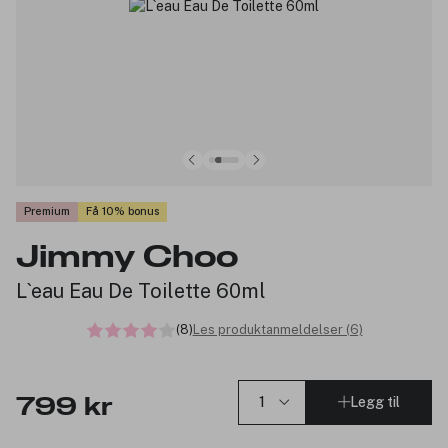
Premium
Få 10% bonus
Jimmy Choo
L`eau Eau De Toilette 60ml
(8)
Les produktanmeldelser (6)
Legg til
799 kr