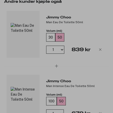
Andre kunder kjøpte også
femininitet. Forpakningen prydes av et eterisk lys rosa
slangeskinnsmønster og Jimmy Choos logo i en holografisk
etikett.
Duftnoter:
Jimmy Choo
Man Eau De Toilette 50ml
Topp: Bergamott, hibiskus
Volum (ml)
Hjerte: Nektarin, peon
Base: Sedertre, musk
30
50
Produktnummer:
3098278
839 kr
Jimmy Choo
Man Intense Eau De Toilette 50ml
Volum (ml)
100
50