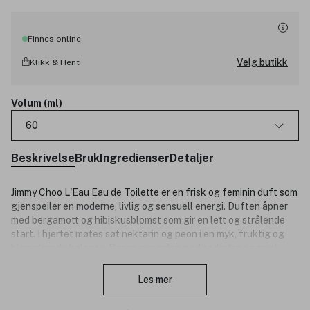
Finnes online
Velg butikk
Klikk & Hent
Volum (ml)
60
Beskrivelse
Bruk
Ingredienser
Detaljer
Jimmy Choo L'Eau Eau de Toilette er en frisk og feminin duft som
gjenspeiler en moderne, livlig og sensuell energi. Duften åpner
med bergamott og hibiskusblomst som gir en lett og strålende
start. I hjertet møtes søt nektarin og peon i en myk, fruktig og
blomstrende balanse. Basen avrundes med sedertre og musk
Lukk
som gir varme og eleganse. Helheten preges av en feminin
kontrast mellom friskhet og myk sensualitet. Flasken er inspirert
Les mer
av venetiansk Murano-glass og har en slank og raffinert silhuett
i lys rosa tone som gir assosiasjoner til en myk og sensuell