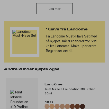
Lukk
Duftnoter:
Les mer
Toppnoter: litchi og bringebær
Hjertenote: rose
Bunnoter: vill vaniljeorkidé, patchouli og papyrus
* Gave fra Lancôme
Produktnummer:
3102370
Få
Lancôme Must-Have Set
med
på kjøpet, når du handler for 599
kr fra Lancôme. Maks 1 per ordre.
Begrenset antall.
Andre kunder kjøpte også
Lancôme
Teint Miracle Foundation #10 Praline
30ml
Farge