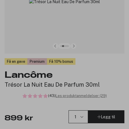
Få en gave
Premium
Få 10% bonus
Lancôme
Trésor La Nuit Eau De Parfum 30ml
(43)
Les produktanmeldelser (29)
Legg til
899 kr