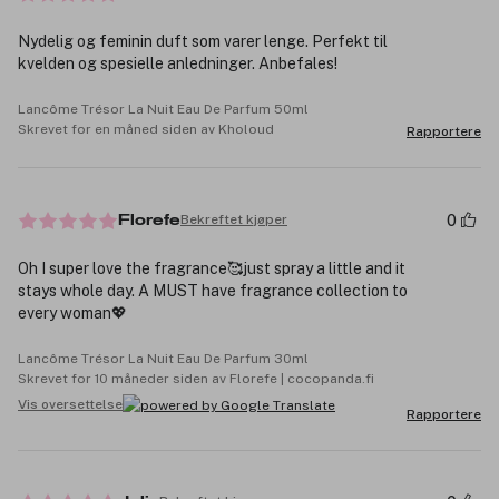
Nydelig og feminin duft som varer lenge. Perfekt til
kvelden og spesielle anledninger. Anbefales!
Lancôme Trésor La Nuit Eau De Parfum 50ml
Skrevet for en måned siden av Kholoud
Rapportere
0
Bekreftet kjøper
Florefe
Oh I super love the fragrance🥰just spray a little and it
stays whole day. A MUST have fragrance collection to
every woman💖
Lancôme Trésor La Nuit Eau De Parfum 30ml
Skrevet for 10 måneder siden av Florefe | cocopanda.fi
Vis oversettelse
Rapportere