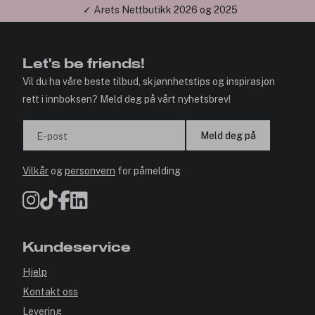
✓ Årets Nettbutikk 2026 og 2025
Let's be friends!
Vil du ha våre beste tilbud, skjønnhetstips og inspirasjon
rett i innboksen? Meld deg på vårt nyhetsbrev!
Meld deg på
E-post
Vilkår
og
personvern
for påmelding
Kundeservice
Hjelp
Kontakt oss
Levering