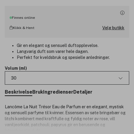
Finnes online
Velg butikk
Klikk & Hent
Gir en elegant og sensuell duftopplevelse.
Langvarig duft som varer hele dagen.
Perfekt for kveldsbruk og spesielle anledninger.
Volum (ml)
30
Beskrivelse
Bruk
Ingredienser
Detaljer
Lancôme La Nuit Trésor Eau de Parfum er en elegant, mystisk
og sensuell parfyme til kvinner. Essensen av søte bringebær og
litchi kombinert med kraftfulle og fyldig noter av rose, vill
vaniljeorkidé, patchouli, papyrus gir en berusende og
lidenskapelig duft.