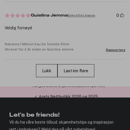
0
Bekreftet kjøper
Guistina Jemma
Veldig fornøyd
Rabanne 1 Million Eau De Toilette 50ml
Skrevet for 2 år siden av Guistina Jemma
Rapportere
Lukk
Last inn flere
✓ Årets Nettbutikk 2026 og 2025
Let's be friends!
Vil du ha våre beste tilbud, skjønnhetstips og inspirasjon
rett i innboksen? Meld deg på vårt nyhetsbrev!