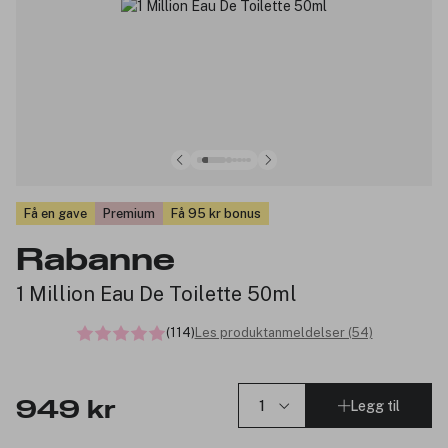
Få en gave
Premium
Få 95 kr bonus
Rabanne
1 Million Eau De Toilette 50ml
(114)
Les produktanmeldelser (54)
Legg til
949 kr