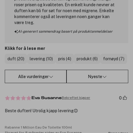
roser prisen og kvaliteten. En enkelt kunde nevner at
duften kan bli for søt for noen med migrene. Enkelte
kommenterer også at leveringen noen ganger kan
være treg.
AI-generert sammendrag basert på produktanmeldelser
Klikk for å lese mer
duft (20)
levering (10)
pris (4)
produkt (6)
fornøyd (7)
Alle vurderinger
Nyeste
0
Bekreftet kjøper
Eva Susanne
Beste duften! Utrolig kjapp levering😊
Rabanne 1 Million Eau De Toilette 100ml
Skrevet for 8 måneder siden av Eva Susanne