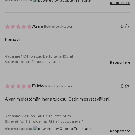
Vis oversettelse
Rapportere
0
Bekreftet kjøper
Arne
Fornøyd
Rabanne 1 Million Eau De Toilette 100ml
Skrevet for ett år siden av Arne
Rapportere
0
Bekreftet kjøper
Riitta
Aivan mielettömän ihana tuoksu. Ostin miesystävälleni.
Rabanne 1 Million Eau De Toilette 50ml
Skrevet for 2 år siden av Riitta | cocopanda.fi
Vis oversettelse
Rapportere