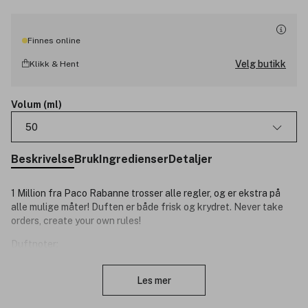
Finnes online
Velg butikk
Klikk & Hent
Volum (ml)
50
Beskrivelse
Bruk
Ingredienser
Detaljer
1 Million fra Paco Rabanne trosser alle regler, og er ekstra på
alle mulige måter! Duften er både frisk og krydret. Never take
orders, create your own rules!
Duftnoter:
Lukk
Toppnoter: saftig blod mandarin & peppermynte
Les mer
Hjertenoter: Rose & Kanel
Bunnoter: Lær & Amber