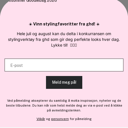
Om oss
Vi bruker cookies
Bli medlem helt gratis - få poeng og eksklusive rabattkoder.
Vi bruker informasjonskapsler for å gi innhold og annonser et
Nyhetsbrev
☀️
Vinn stylingfavoritter fra ghd!
☀️
personlig preg, for å levere sosiale mediefunksjoner og for å
Samarbeid med oss
Hele juli og august kan du delta i konkurransen om
analysere trafikken vår. Vi deler dessuten informasjon om hvordan du
stylingverktøy fra ghd som gir deg perfekte looks hver dag.
bruker nettstedet vårt, med partnerne våre innen sosiale medier,
Lykke til!
💇‍♀️✨
annonsering og analysearbeid, som kan kombinere den med annen
informasjon du har gjort tilgjengelig for dem, eller som de har samlet
E-post
inn gjennom din bruk av tjenestene deres.
En del av
Brandsdal Group AS
For personlig veiledning om profesjonelle hårprodukter, klikk
Meld meg på!
TILLAT ALLE COOKIES
her
.
Ved påmelding aksepterer du samtidig å motta inspirasjon, nyheter og de
beste tilbudene. Du kan når som helst melde deg av via e-post ved å klikke
TILPASS
på avmeldingslenken.
Vilkår
og
personvern
for påmelding