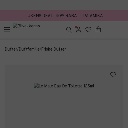
UKENS DEAL : 40% RABATT PÅ AMIKA
✓ Bestillinger før kl. 12 sendes samme dag
Søk blant merker, kategorier og produkter
Dufter
/
Duftfamilie
/
Friske Dufter