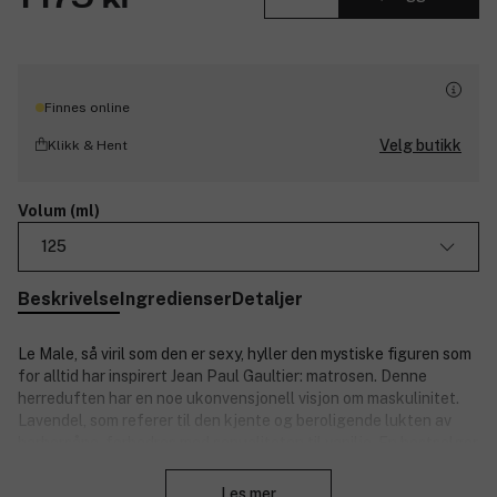
1 179 kr
Finnes online
Velg butikk
Klikk & Hent
Volum (ml)
125
Beskrivelse
Ingredienser
Detaljer
Le Male, så viril som den er sexy, hyller den mystiske figuren som
for alltid har inspirert Jean Paul Gaultier: matrosen. Denne
herreduften har en noe ukonvensjonell visjon om maskulinitet.
Lavendel, som referer til den kjente og beroligende lukten av
barbersåpe, forbedres med senualiteten til vanilje. En bestselger
Lukk
verden over!
Les mer