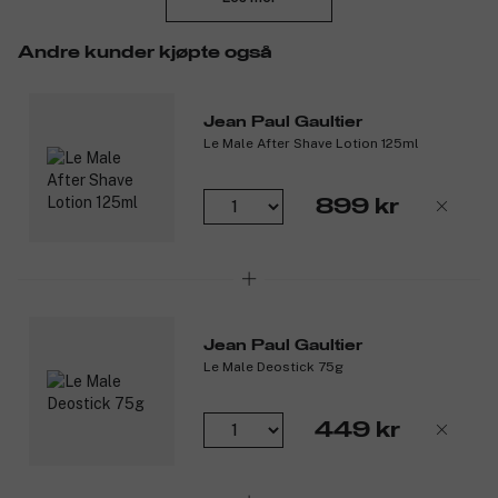
Duftnoter:
Toppnote: Mint
Andre kunder kjøpte også
Hjertenote: Lavendel
Bunnote: Vanilje
Jean Paul Gaultier
Produktnummer:
3104175
Le Male After Shave Lotion 125ml
899 kr
Jean Paul Gaultier
Le Male Deostick 75g
449 kr