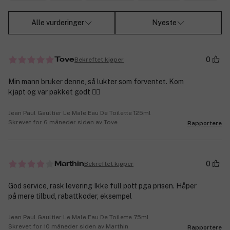
Alle vurderinger
Nyeste
0
Bekreftet kjøper
Tove
Min mann bruker denne, så lukter som forventet. Kom
kjapt og var pakket godt 👍🏼
Jean Paul Gaultier Le Male Eau De Toilette 125ml
Skrevet for 6 måneder siden av Tove
Rapportere
0
Bekreftet kjøper
Marthin
God service, rask levering Ikke full pott pga prisen. Håper
på mere tilbud, rabattkoder, eksempel
Jean Paul Gaultier Le Male Eau De Toilette 75ml
Skrevet for 10 måneder siden av Marthin
Rapportere