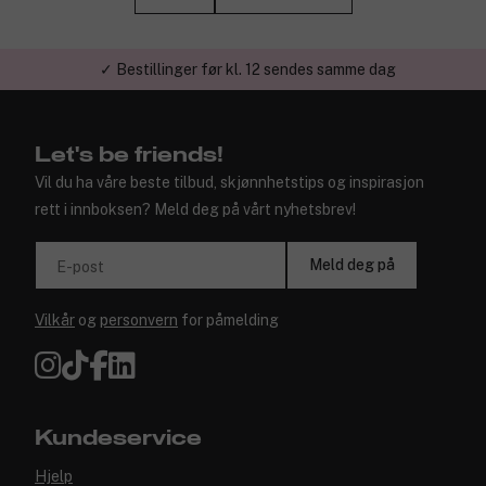
✓ Bestillinger før kl. 12 sendes samme dag
✓ Norges beste skjønnhetsbutikk på nett
Let's be friends!
Vil du ha våre beste tilbud, skjønnhetstips og inspirasjon
rett i innboksen? Meld deg på vårt nyhetsbrev!
Meld deg på
E-post
Vilkår
og
personvern
for påmelding
Kundeservice
Hjelp