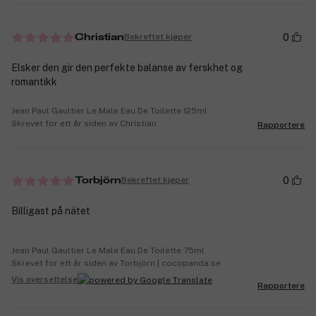
0
Bekreftet kjøper
Christian
Elsker den gir den perfekte balanse av ferskhet og
romantikk
Jean Paul Gaultier Le Male Eau De Toilette 125ml
Skrevet for ett år siden av Christian
Rapportere
0
Bekreftet kjøper
Torbjörn
Billigast på nätet
Jean Paul Gaultier Le Male Eau De Toilette 75ml
Skrevet for ett år siden av Torbjörn | cocopanda.se
Vis oversettelse
Rapportere