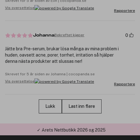
Skrevet for 5 år siden av Elin | cocopanda.se
Vis oversettelse
Rapportere
0
Bekreftet kjøper
Johanna
Jätte bra Pre-serum, brukar lösa många av mina problem i
huden, oavsett acne, porer, torrhet, irritation så hjälper
denna nästa produkter att slussas ner!
Skrevet for 5 år siden av Johanna | cocopanda.se
Vis oversettelse
Rapportere
Lukk
Last inn flere
✓ Årets Nettbutikk 2026 og 2025