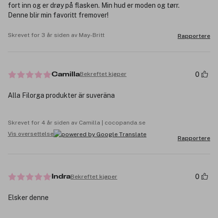
fort inn og er drøy på flasken. Min hud er moden og tørr.
Denne blir min favoritt fremover!
Skrevet for 3 år siden av May-Britt
Rapportere
0
Bekreftet kjøper
Camilla
Alla Filorga produkter är suveräna
Skrevet for 4 år siden av Camilla | cocopanda.se
Vis oversettelse
Rapportere
0
Bekreftet kjøper
Indra
Elsker denne