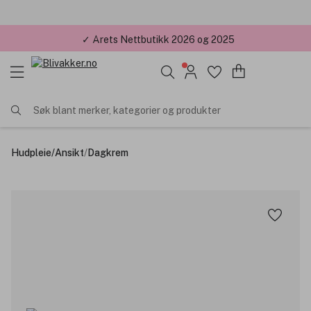
✓ Årets Nettbutikk 2026 og 2025
Søk blant merker, kategorier og produkter
Hudpleie
/
Ansikt
/
Dagkrem