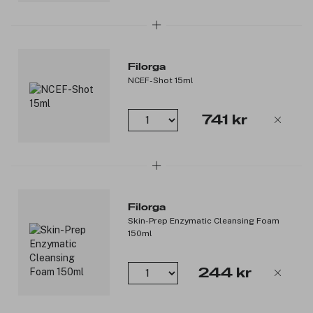
Dynk bomullspads med NCEF-Essence og la de ligge på
huden som en maske.
Produktet passer til alle hudtyper. Alle Filorga sine produkter
Filorga
inneholder Filorga sin patenterte kjerneformula, NCEF.
NCEF-Shot 15ml
Produktnummer:
3104275
741 kr
Filorga
Skin-Prep Enzymatic Cleansing Foam
150ml
244 kr