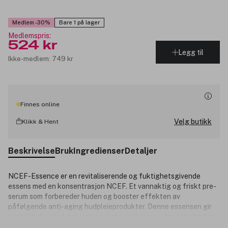
Medlem -30%
Bare 1 på lager
Medlemspris:
524 kr
Legg til
Ikke-medlem: 749 kr
Finnes online
Velg butikk
Klikk & Hent
Beskrivelse
Bruk
Ingredienser
Detaljer
NCEF-Essence er en revitaliserende og fuktighetsgivende
essens med en konsentrasjon NCEF. Et vannaktig og friskt pre-
serum som forbereder huden og booster effekten av
påfølgende anti-aging hudpleieprodukter. Denne essensen gir
øyeblikkelig glød, bekjemper eksterne faktorer for dehydrering
Lukk
og bevarer fukten i huden.