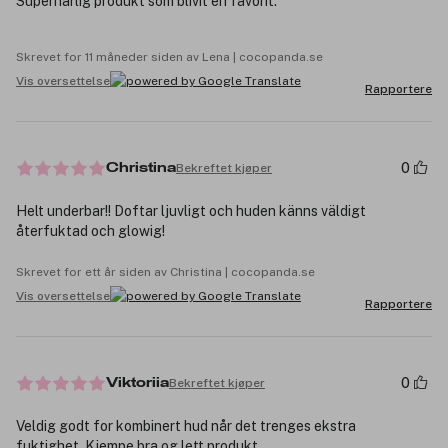
Superhärlig produkt som blivit en favorit.
Skrevet for 11 måneder siden av Lena | cocopanda.se
Vis oversettelse
Rapportere
0
Bekreftet kjøper
Christina
Helt underbar!! Doftar ljuvligt och huden känns väldigt
återfuktad och glowig!
Skrevet for ett år siden av Christina | cocopanda.se
Vis oversettelse
Rapportere
0
Bekreftet kjøper
Viktoriia
Veldig godt for kombinert hud når det trenges ekstra
fuktighet. Kjempe bra og lett produkt