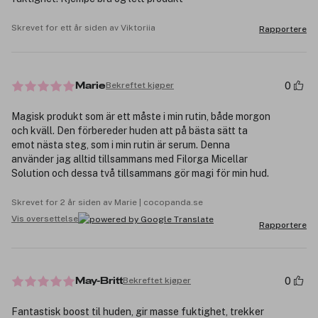
Skrevet for ett år siden av Viktoriia
Rapportere
0
Bekreftet kjøper
Marie
Magisk produkt som är ett måste i min rutin, både morgon
och kväll. Den förbereder huden att på bästa sätt ta
emot nästa steg, som i min rutin är serum. Denna
använder jag alltid tillsammans med Filorga Micellar
Solution och dessa två tillsammans gör magi för min hud.
Skrevet for 2 år siden av Marie | cocopanda.se
Vis oversettelse
Rapportere
0
Bekreftet kjøper
May-Britt
Fantastisk boost til huden, gir masse fuktighet, trekker