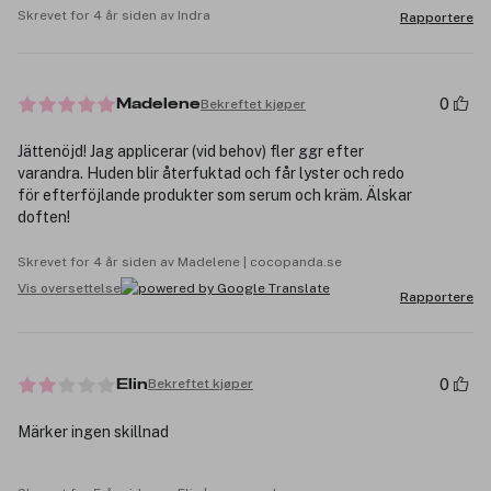
Skrevet for 4 år siden av Indra
Rapportere
0
Bekreftet kjøper
Madelene
Jättenöjd! Jag applicerar (vid behov) fler ggr efter
varandra. Huden blir återfuktad och får lyster och redo
för efterföjlande produkter som serum och kräm. Älskar
doften!
Skrevet for 4 år siden av Madelene | cocopanda.se
Vis oversettelse
Rapportere
0
Bekreftet kjøper
Elin
Märker ingen skillnad