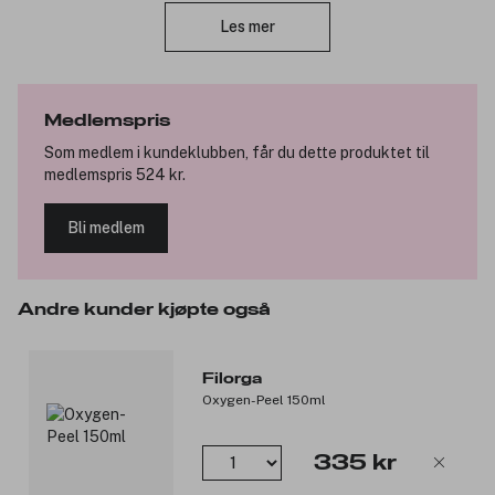
Les mer
Fordeler:
Forbereder huden og booster effekten av påfølgende
produkter.
Beskytter og bevarer fukten i huden.
Medlemspris
Gir glød og beskytter mot forurensing.
Som medlem i kundeklubben, får du dette produktet til
medlemspris 524 kr.
Nøkkelen til suksess:
NCEF: Ett polyrevitaliserende kompleks for en forbedret
Bli medlem
hudkvalitet med en konsentrasjon tilsvarende en injiserbar
NCEF-behandling. For en komplett anti-aging effekt på
rynker, fasthet, porer og fuktighet. Hele NCEF-linjen
inneholder 10 ganger så mye av denne unike formulaen i
Andre kunder kjøpte også
forhold til de andre Filorga-linjene.
AQUA-MX teknologi: Ett fuktighetsgivende konsentrat
som gir både umiddelbar og langvarig fuktighet til huden,
Filorga
samt forbedrer egenskapene til de påfølgende
Oxygen-Peel 150ml
produktene.
Salvia urteekstrakt: Motvirker tap av vann i huden og
virker anti-inflammatorisk.
335 kr
Skjønnhetstips: