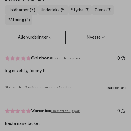
Holdbarhet (7)
Underlakk (5)
Styrke (3)
Glans (3)
Påføring (2)
Alle vurderinger
Nyeste
0
Bekreftet kjøper
Snizhana
Jeg er veldig fornøyd!
Skrevet for 9 måneder siden av Snizhana
Rapportere
0
Bekreftet kjøper
Veronica
Bästa nagellacket