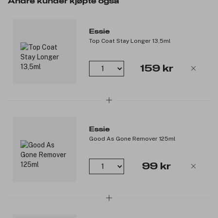
Andre kunder kjøpte også
*Inneholder ingen animalske ingredienser eller biprodukter.
Produktnummer:
3122333
Essie
Top Coat Stay Longer 13,5ml
159 kr
Essie
Good As Gone Remover 125ml
99 kr