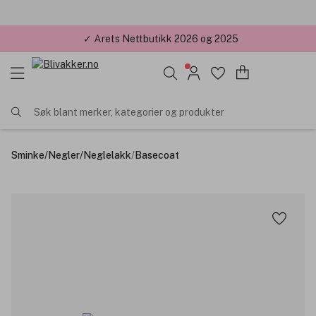
✓ Årets Nettbutikk 2026 og 2025
Søk blant merker, kategorier og produkter
Sminke
/
Negler
/
Neglelakk
/
Basecoat