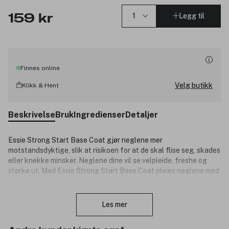
Legg til
159 kr
Finnes online
Velg butikk
Klikk & Hent
Beskrivelse
Bruk
Ingredienser
Detaljer
Essie Strong Start Base Coat gjør neglene mer
motstandsdyktige, slik at risikoen for at de skal flise seg, skades
eller knekke minsker. Neglene dine vil se velpleide, freshe og
sterke ut. Med Essie Strong Start Base Coat pleies neglene med
et penselstrøk for en perfekt Essie-manikyr. Formelen med
Lukk
biotin med styrkende effekt motvirker at neglen fliser seg og
knekker.
Les mer
Vegansk formel.*