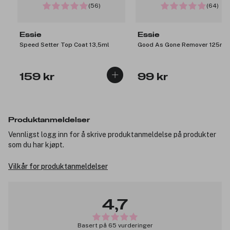
(56)
(64)
Essie
Essie
Speed Setter Top Coat 13,5ml
Good As Gone Remover 125ml
159 kr
99 kr
Produktanmeldelser
Vennligst logg inn for å skrive produktanmeldelse på produkter
som du har kjøpt.
Vilkår for produktanmeldelser
4,7
Basert på 65 vurderinger