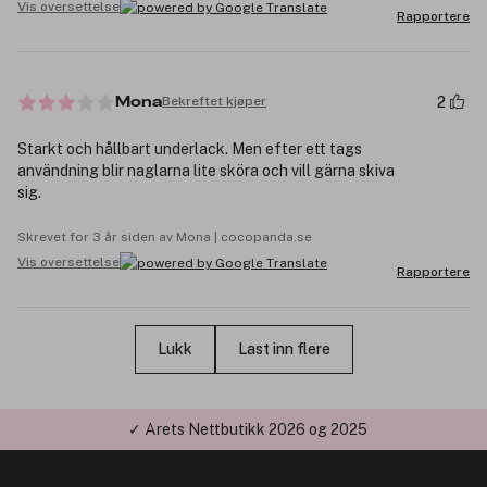
Vis oversettelse
Rapportere
2
Bekreftet kjøper
Mona
Starkt och hållbart underlack. Men efter ett tags
användning blir naglarna lite sköra och vill gärna skiva
sig.
Skrevet for 3 år siden av Mona | cocopanda.se
Vis oversettelse
Rapportere
Lukk
Last inn flere
✓ Årets Nettbutikk 2026 og 2025