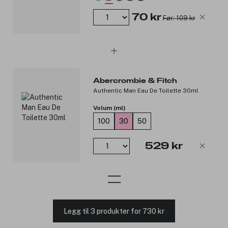
70 kr
Før: 109 kr
Abercrombie & Fitch
Authentic Man Eau De Toilette 30ml
Volum (ml)
100
30
50
529 kr
Legg til 3 produkter for 730 kr