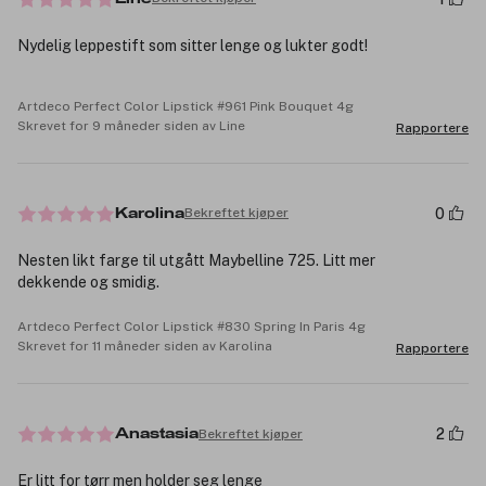
Nydelig leppestift som sitter lenge og lukter godt!
Artdeco Perfect Color Lipstick #961 Pink Bouquet 4g
Skrevet for 9 måneder siden av Line
Rapportere
0
Bekreftet kjøper
Karolina
Nesten likt farge til utgått Maybelline 725. Litt mer
dekkende og smidig.
Artdeco Perfect Color Lipstick #830 Spring In Paris 4g
Skrevet for 11 måneder siden av Karolina
Rapportere
2
Bekreftet kjøper
Anastasia
Er litt for tørr men holder seg lenge