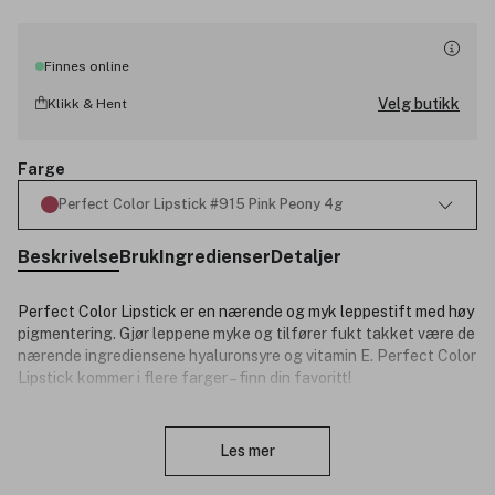
Finnes online
Velg butikk
Klikk & Hent
Farge
Perfect Color Lipstick #915 Pink Peony 4g
Beskrivelse
Bruk
Ingredienser
Detaljer
Perfect Color Lipstick er en nærende og myk leppestift med høy
pigmentering. Gjør leppene myke og tilfører fukt takket være de
nærende ingrediensene hyaluronsyre og vitamin E.
Perfect Color
Lipstick kommer i flere farger – finn din favoritt!
Fordeler:
Lukk
Les mer
Nærende og myk konsistens.
Høy pigmentering.