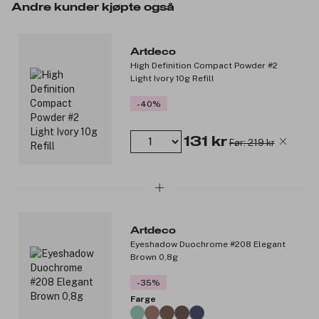
Passer for alle – spesielt tørre lepper.
Andre kunder kjøpte også
Tips: For kysseklare lepper og for de litt lengre kveldene, påfør
Artdeco’s Magic Fix over leppestiften.
Artdeco
Produktnummer:
3129911
High Definition Compact Powder #2
Light Ivory 10g Refill
-40%
131 kr
Før: 219 kr
Artdeco
Eyeshadow Duochrome #208 Elegant
Brown 0,8g
-35%
Farge