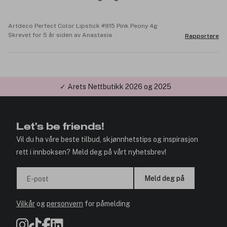
Artdeco Perfect Color Lipstick #915 Pink Peony 4g
Skrevet for 5 år siden av Anastasia
Rapportere
✓ Årets Nettbutikk 2026 og 2025
Let's be friends!
Vil du ha våre beste tilbud, skjønnhetstips og inspirasjon
rett i innboksen? Meld deg på vårt nyhetsbrev!
Meld deg på
E-post
Vilkår
og
personvern
for påmelding