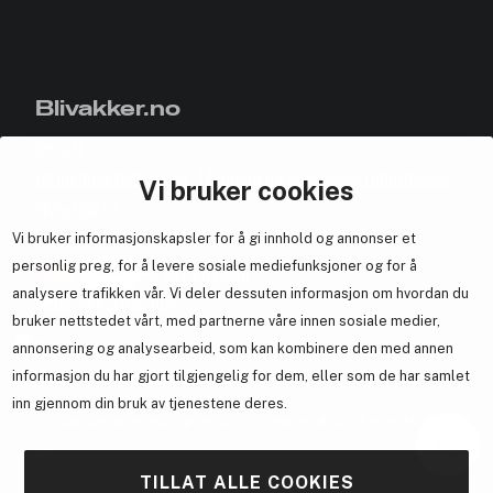
Blivakker.no
Om oss
Bli medlem helt gratis - få poeng og eksklusive rabattkoder.
Vi bruker cookies
Nyhetsbrev
Vi bruker informasjonskapsler for å gi innhold og annonser et
Samarbeid med oss
personlig preg, for å levere sosiale mediefunksjoner og for å
analysere trafikken vår. Vi deler dessuten informasjon om hvordan du
bruker nettstedet vårt, med partnerne våre innen sosiale medier,
annonsering og analysearbeid, som kan kombinere den med annen
En del av
Brandsdal Group AS
informasjon du har gjort tilgjengelig for dem, eller som de har samlet
inn gjennom din bruk av tjenestene deres.
For personlig veiledning om profesjonelle hårprodukter, klikk
her
.
TILLAT ALLE COOKIES