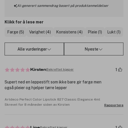
AI-generert sammendrag basert på produktanmeldelser
Klikk for å lese mer
Farge (5)
Varighet (4)
Konsistens (4)
Pleie (1)
Lukt (1)
Alle vurderinger
Nyeste
1
Bekreftet kjøper
Kirsten
Supert ned en leppestift som ikke bare gir farge men
også pleier og hjelper tørre lepper
Artdeco Perfect Color Lipstick 827 Classic Elegance 4ml
Skrevet for 8 måneder siden av Kirsten
Rapportere
1
Bekreftet kjøper
Line