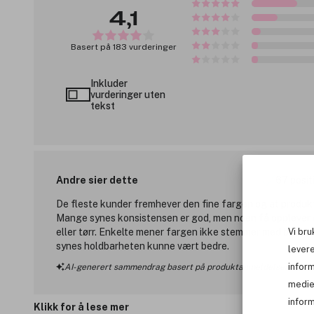
4,1
Basert på 183 vurderinger
Inkluder
vurderinger uten
tekst
Andre sier dette
67 posit
De fleste kunder fremhever den fine fargen og at produkt
Mange synes konsistensen er god, men noen få opplever 
eller tørr. Enkelte mener fargen ikke stemmer med bildet, 
Vi bru
synes holdbarheten kunne vært bedre.
levere
infor
AI-generert sammendrag basert på produktanmeldelser
medie
inform
Klikk for å lese mer