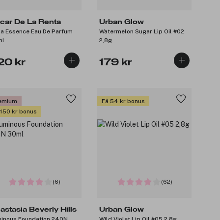
car De La Renta
Urban Glow
la Essence Eau De Parfum
Watermelon Sugar Lip Oil #02
ml
2,8g
20 kr
179 kr
emium
Få 54 kr bonus
 150 kr bonus
(6)
(62)
astasia Beverly Hills
Urban Glow
inous Foundation 240N
Wild Violet Lip Oil #05 2,8g