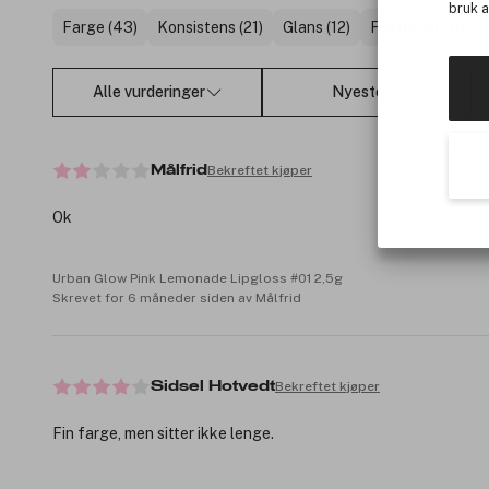
bruk 
Farge (43)
Konsistens (21)
Glans (12)
Fuktighet (16)
Alle vurderinger
Nyeste
Bekreftet kjøper
Målfrid
Ok
Urban Glow Pink Lemonade Lipgloss #01 2,5g
Skrevet for 6 måneder siden av Målfrid
Bekreftet kjøper
Sidsel Hotvedt
Fin farge, men sitter ikke lenge.