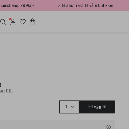
mumsbeløp 299kr,-
✓ Gratis frakt til våre butikker
g
r (118)
Legg til