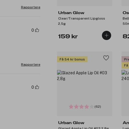
Rapportere
Urban Glow
Os
Clear/Transparent Lipgloss
Bel
2,5g
50
0
159 kr
8
Få 54 kr bonus
Pr
Rapportere
Få
0
(62)
Urban Glow
An
Glazed Apple Lip Oil #03 2,8g
Lum