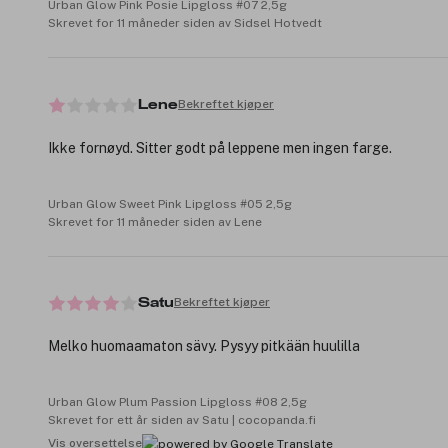
Urban Glow Pink Posie Lipgloss #07 2,5g
Skrevet for 11 måneder siden av Sidsel Hotvedt
Bekreftet kjøper
Lene
Ikke fornøyd. Sitter godt på leppene men ingen farge.
Urban Glow Sweet Pink Lipgloss #05 2,5g
Skrevet for 11 måneder siden av Lene
Bekreftet kjøper
Satu
Melko huomaamaton sävy. Pysyy pitkään huulilla
Urban Glow Plum Passion Lipgloss #08 2,5g
Skrevet for ett år siden av Satu | cocopanda.fi
Vis oversettelse