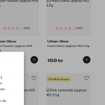
(183)
(183)
ban Glow
Urban Glow
m Passion Lipgloss #08
Peach Shine Lipgloss #02 2,5g
g
59 kr
159 kr
 å
 48 kr bonus
Få 48 kr bonus
en
iale
m din