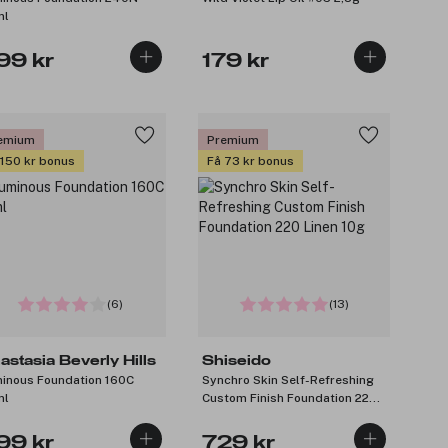
ml
99 kr
179 kr
emium
Premium
 150 kr bonus
Få 73 kr bonus
(6)
(13)
astasia Beverly Hills
Shiseido
inous Foundation 160C
Synchro Skin Self-Refreshing
ml
Custom Finish Foundation 220
Linen 10g
99 kr
729 kr