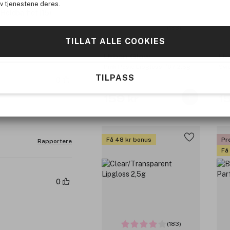
av tjenestene deres.
Holdbarhet (15)
(183)
TILLAT ALLE COOKIES
Urban Glow
Ur
Pink Posie Lipgloss #07 2,5g
Swe
TILPASS
0
159 kr
1
Få 48 kr bonus
Pr
Rapportere
Få
0
(183)