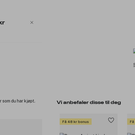
kr
r som du har kjøpt.
Vi anbefaler disse til deg
Få 48 kr bonus
Få