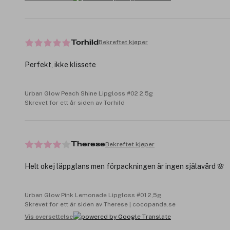
Bekreftet kjøper
Torhild
Perfekt, ikke klissete
Urban Glow Peach Shine Lipgloss #02 2,5g
Skrevet for ett år siden av Torhild
Bekreftet kjøper
Therese
Helt okej läppglans men förpackningen är ingen själavård 🌸
Urban Glow Pink Lemonade Lipgloss #01 2,5g
Skrevet for ett år siden av Therese | cocopanda.se
Vis oversettelse