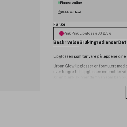
Finnes online
Klikk & Hent
Farge
Pink Pink Lipgloss #03 2,5g
Beskrivelse
Bruk
Ingredienser
Det
Lipglossen som tar vare på leppene dine 
Urban Glow lipglosser er formulert med e
over lengre tid. Lipglossen inneholder vi
gir en blank skinnende finish som kan bru
100 % vegansk og dermatologisk testet. 
Produktnummer:
3145779