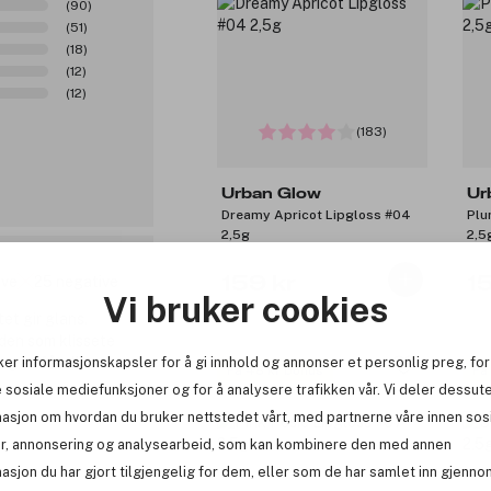
(90)
(51)
(18)
(12)
(12)
(183)
Urban Glow
Ur
Dreamy Apricot Lipgloss #04
Plu
2,5g
2,5
ive
25 negative
159 kr
1
Vi bruker cookies
et gir glans.
den som klissete
og et fåtall
ker informasjonskapsler for å gi innhold og annonser et personlig preg, for
Få 48 kr bonus
Få
 sosiale mediefunksjoner og for å analysere trafikken vår. Vi deler dessut
masjon om hvordan du bruker nettstedet vårt, med partnerne våre innen sos
r, annonsering og analysearbeid, som kan kombinere den med annen
asjon du har gjort tilgjengelig for dem, eller som de har samlet inn gjenno