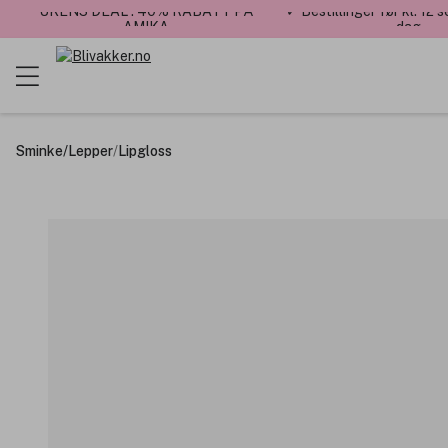
UKENS DEAL : 40% RABATT PÅ
✓ Bestillinger før kl. 12
AMIKA
dag
Sminke
/
Lepper
/
Lipgloss