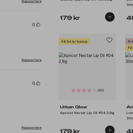
Rapportere
30
179 kr
4
0
Få 54 kr bonus
Pr
Få
Rapportere
0
(62)
Urban Glow
An
Apricot Nectar Lip Oil #04 2,8g
Lum
30
Rapportere
179 kr
4