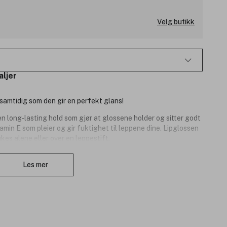
Velg butikk
aljer
samtidig som den gir en perfekt glans!
n long-lasting hold som gjør at glossene holder og sitter godt
tamin E som pleier og gir fuktighet til leppene dine. Lipglossen
kes alene eller over en leppestift.
Lukk
Utviklet i Skandinavia.
Les mer