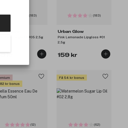
(183)
(183)
ban Glow
Urban Glow
et Pink Lipgloss #05 2,5g
Pink Lemonade Lipgloss #01
2,5g
59 kr
159 kr
emium
Få 54 kr bonus
 82 kr bonus
(12)
(62)