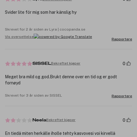
Svider lite för mig som har känslig hy
Skrevet for 2 år siden av Lyra | cocopanda.se
Vis oversettelse
Rapportere
0
Bekreftet kjøper
SISSEL
Meget bra mild og god.Brukt denne over en tid og er godt
fornøyd
Skrevet for 3 år siden av SISSEL
Rapportere
0
Bekreftet kjøper
Neela
En tiedä miten herkälle iholle tehty kasvovesi voi kirvellä