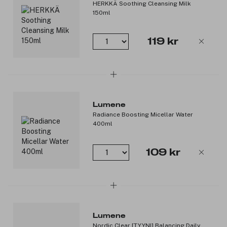
HERKKÄ Soothing Cleansing Milk
150ml
119 kr
Lumene
Radiance Boosting Micellar Water
400ml
109 kr
Lumene
Nordic Clear [TYYNI] Balancing Daily