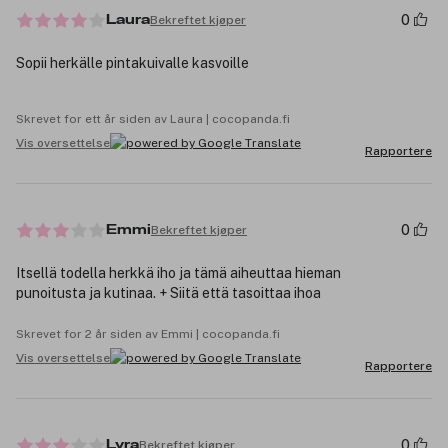
0
Bekreftet kjøper
Laura
Sopii herkälle pintakuivalle kasvoille
Skrevet for ett år siden av Laura | cocopanda.fi
Vis oversettelse
Rapportere
0
Bekreftet kjøper
Emmi
Itsellä todella herkkä iho ja tämä aiheuttaa hieman
punoitusta ja kutinaa. + Siitä että tasoittaa ihoa
Skrevet for 2 år siden av Emmi | cocopanda.fi
Vis oversettelse
Rapportere
0
Bekreftet kjøper
Lyra