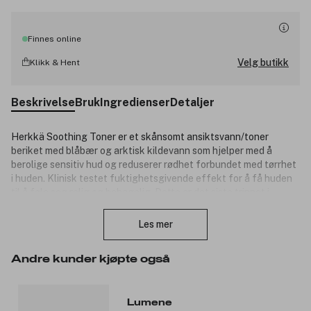
Finnes online
Velg butikk
Klikk & Hent
Beskrivelse
Bruk
Ingredienser
Detaljer
Herkkä Soothing Toner er et skånsomt ansiktsvann/toner
beriket med blåbær og arktisk kildevann som hjelper med å
berolige sensitiv hud og reduserer rødhet forbundet med tørrhet
i huden. Klinisk testet fuktighetsgivende effekt for å få huden
til å føle seg rolig og behagelig.
Dette er det siste trinnet i
Lukk
rengjøringsrutinen.
Sammensetningen er parfymefri og er
utviklet i samarbeid med Allergi-, hud- og astmaforbundet i
Les mer
Finland. Passer for sensitiv hud. 100 % vegansk.
Produktnummer:
3147081
Andre kunder kjøpte også
Lumene