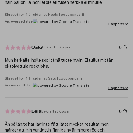
näin paljon, ja ihoni ei ole erityisen herkkä ei minulle
Skrevet for 4 år siden av Neela | cocopanda.fi
Vis oversettelse
Rapportere
0
Bekreftet kjøper
Satu
Mun herkälle iholle sopi tämä tuote hyvin! Ei tullut mitään
ei-toivottuja reaktioita.
Skrevet for 4 år siden av Satu | cocopanda.fi
Vis oversettelse
Rapportere
0
Bekreftet kjøper
Leia
Än så länge har jag inte fått jätte mycket resultat men
märker att min vanligtvis finniga hy är mindre röd och