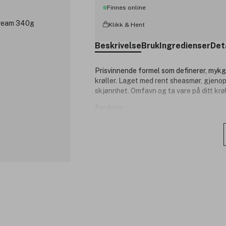
Finnes online
Klikk & Hent
Beskrivelse
Bruk
Ingredienser
Det
Prisvinnende formel som definerer, mykgj
krøller.
Laget med rent sheasmør, gjenop
skjønnhet. Omfavn og ta vare på ditt krø
Fordeler:
Definerer krøller uten å tynge håre
Fukter og styrker hårfibrene.
Reduserer frizz.
Produktnummer:
3147921