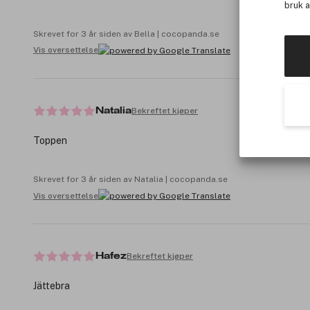
bruk 
Skrevet for 3 år siden av Bella | cocopanda.se
Vis oversettelse
Bekreftet kjøper
Natalia
Toppen
Skrevet for 3 år siden av Natalia | cocopanda.se
Vis oversettelse
Bekreftet kjøper
Hafez
Jättebra