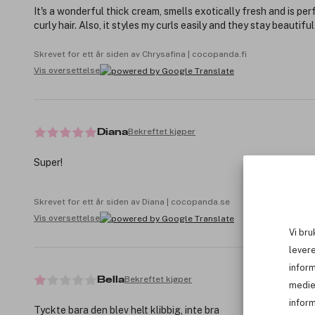
It's a wonderful thick cream, smells exotically fresh and is per
curly hair. Also, it styles my curls easily and they stay beautiful
Skrevet for ett år siden av Chrysafina | cocopanda.fi
Vis oversettelse
Bekreftet kjøper
Diana
Super!
Skrevet for ett år siden av Diana | cocopanda.se
Vis oversettelse
Vi bru
levere
infor
Bekreftet kjøper
Bella
medie
inform
Tyckte bara den blev helt klibbig, inte bra