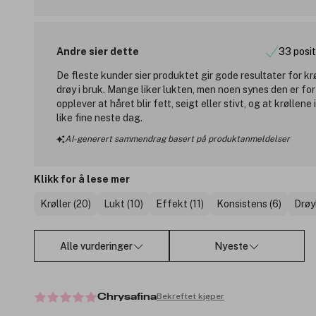
Andre sier dette
33 posit
De fleste kunder sier produktet gir gode resultater for kr
drøy i bruk. Mange liker lukten, men noen synes den er for
opplever at håret blir fett, seigt eller stivt, og at krøllen
like fine neste dag.
AI-generert sammendrag basert på produktanmeldelser
Klikk for å lese mer
Krøller (20)
Lukt (10)
Effekt (11)
Konsistens (6)
Drøy
Alle vurderinger
Nyeste
Bekreftet kjøper
Chrysafina