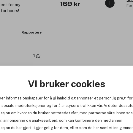
2
169 kr
fect for my
Før
 for hours!
Rapportere
1
Vi bruker cookies
Rapportere
ker informasjonskapsler for å gi innhold og annonser et personlig preg, for
 sosiale mediefunksjoner og for å analysere trafikken vår. Vi deler dessut
masjon om hvordan du bruker nettstedet vårt, med partnerne våre innen sos
1
r, annonsering og analysearbeid, som kan kombinere den med annen
asjon du har gjort tilgjengelig for dem, eller som de har samlet inn gjenno