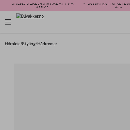
UKENS DEAL : 40% RABATT PÅ
✓ Bestillinger før kl. 12
AMIKA
dag
Hårpleie
/
Styling
/
Hårkremer