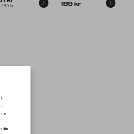
31 kr
189 kr
: 289 kr
 å
en
iale
m din