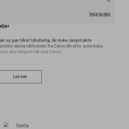
Velg butikk
aljer
ør og gjør håret håndterlig. Gir myke, langstrakte
pretter denne hårkremen fra Cantu din ekte, autentiske
llete eller bølgete hår med Cantu.
Lukk
t.
Les mer