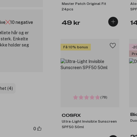
Master Patch Original Fit
Alo
24pcs
SPF
ive
10 negative
49 kr
1
øllete hår og er
 sterk. Enkelte
e ikke holder seg
Få 10% bonus
-2
Pr
het (4)
(78)
Bi
COSRX
Duo
Ultra-Light Invisible Sunscreen
SPF50 50ml
0