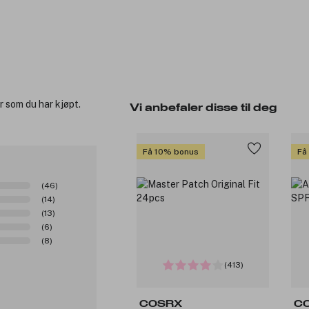
r som du har kjøpt.
Vi anbefaler disse til deg
Få 10% bonus
Få
(46)
(14)
(13)
(6)
(8)
(413)
COSRX
C