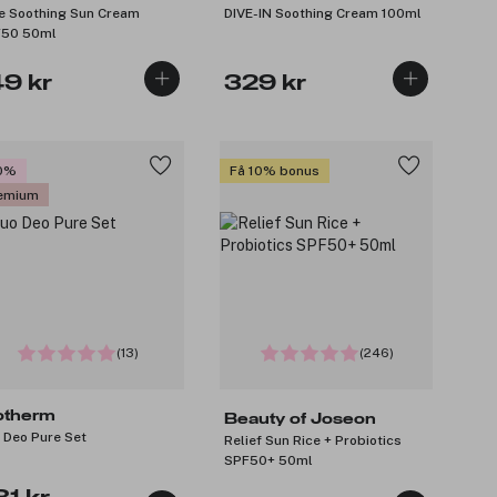
e Soothing Sun Cream
DIVE-IN Soothing Cream 100ml
50 50ml
49 kr
329 kr
0%
Få 10% bonus
emium
(13)
(246)
otherm
Beauty of Joseon
 Deo Pure Set
Relief Sun Rice + Probiotics
SPF50+ 50ml