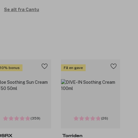
Se alt fra Cantu
 10% bonus
Få en gave
(359)
(26)
OSRX
Torriden