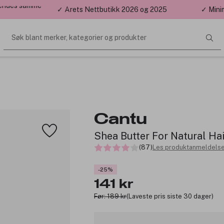
 sendes samme
✓ Årets Nettbutikk 2026 og 2025
✓ Mini
Søk blant merker, kategorier og produkter
Cantu
Shea Butter For Natural Ha
(87)
Les produktanmeldelse
-25%
141 kr
Før: 189 kr
(Laveste pris siste 30 dager)