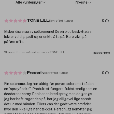
Alle vurderinger
Nyeste
0
Bekreftet kjøper
TONE LILL
Elsker disse spray solkremene! De gir god beskyttelse,
lukter veldig godt og er enkle å ta på. Bare viktig å
påføre ofte.
Skrevet for en måned siden av TONE LILL
Rapportere
0
Bekreftet kjøper
Frederik
Fin solcreme. Jeg har aldrig før prøvet solcreme i sådan
en "sprayflaske". Produktet fungere fuldstændig som en
deodorant spray. Den har en bred spray, men de gange
jeg har haft taget den på, har jeg alligevel lige spredt
det ud med hånden. Ellers kan der godt være områder,
hvor den ikke lige har dækket. Personligt benytter jeg