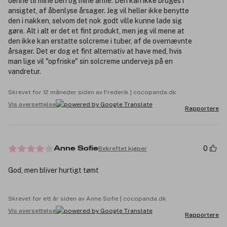
denne til mine ben og mine arme. Den kan ikke bruges i
ansigtet, af åbenlyse årsager. Jeg vil heller ikke benytte
den i nakken, selvom det nok godt ville kunne lade sig
gøre. Alt i alt er det et fint produkt, men jeg vil mene at
den ikke kan erstatte solcreme i tuber, af de overnævnte
årsager. Det er dog et fint alternativ at have med, hvis
man lige vil "opfriske" sin solcreme undervejs på en
vandretur.
Skrevet for 12 måneder siden av Frederik | cocopanda.dk
Vis oversettelse
Rapportere
0
Bekreftet kjøper
Anne Sofie
God, men bliver hurtigt tømt
Skrevet for ett år siden av Anne Sofie | cocopanda.dk
Vis oversettelse
Rapportere