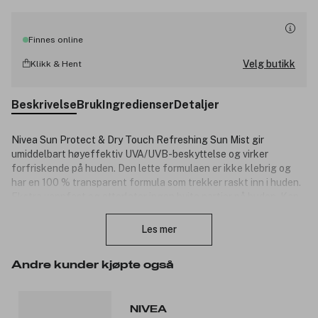
Finnes online
Velg butikk
Klikk & Hent
Beskrivelse
Bruk
Ingredienser
Detaljer
Nivea Sun Protect & Dry Touch Refreshing Sun Mist gir
umiddelbart høyeffektiv UVA/UVB-beskyttelse og virker
forfriskende på huden. Den lette formulaen er ikke klebrig og
har en 100 % transparent formula som trekker raskt inn i huden.
Ekstra vannfast og etterlater ingen hvite partier på huden. Kan
Lukk
sprayes på fra ulike vinkler for enkel påføring. Nivea Sun
inneholder verken oktinoksat eller oksibenzon, som mistenkes å
Les mer
bleke korallrev.
Dermatologisk testet.
Andre kunder kjøpte også
For lite produkt reduserer beskyttelsesnivået. Opphold deg ikke
for lenge i solen. Overdreven soling utgjør en helserisiko.
NIVEA
Beskytt sped- og småbarn mot direkte sollys.