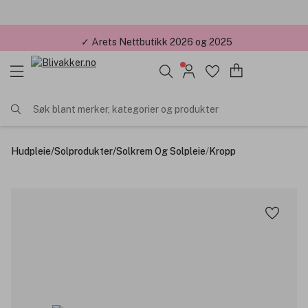
✓ Årets Nettbutikk 2026 og 2025
Søk blant merker, kategorier og produkter
Hudpleie
/
Solprodukter
/
Solkrem Og Solpleie
/
Kropp