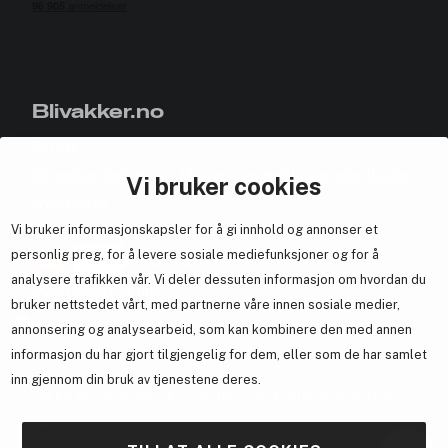
Blivakker.no
Om oss
Bli medlem helt gratis - få poeng og eksklusive rabattkoder.
Vi bruker cookies
Nyhetsbrev
Vi bruker informasjonskapsler for å gi innhold og annonser et
Samarbeid med oss
personlig preg, for å levere sosiale mediefunksjoner og for å
analysere trafikken vår. Vi deler dessuten informasjon om hvordan du
bruker nettstedet vårt, med partnerne våre innen sosiale medier,
annonsering og analysearbeid, som kan kombinere den med annen
En del av
Brandsdal Group AS
informasjon du har gjort tilgjengelig for dem, eller som de har samlet
inn gjennom din bruk av tjenestene deres.
For personlig veiledning om profesjonelle hårprodukter, klikk
her
.