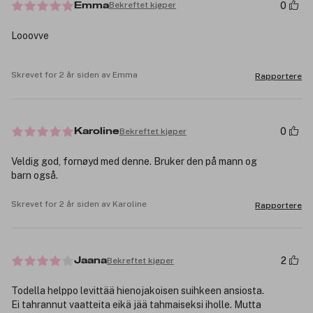
0
Bekreftet kjøper
Emma
Looovve
Skrevet for 2 år siden av Emma
Rapportere
0
Bekreftet kjøper
Karoline
Veldig god, fornøyd med denne. Bruker den på mann og
barn også.
Skrevet for 2 år siden av Karoline
Rapportere
2
Bekreftet kjøper
Jaana
Todella helppo levittää hienojakoisen suihkeen ansiosta.
Ei tahrannut vaatteita eikä jää tahmaiseksi iholle. Mutta