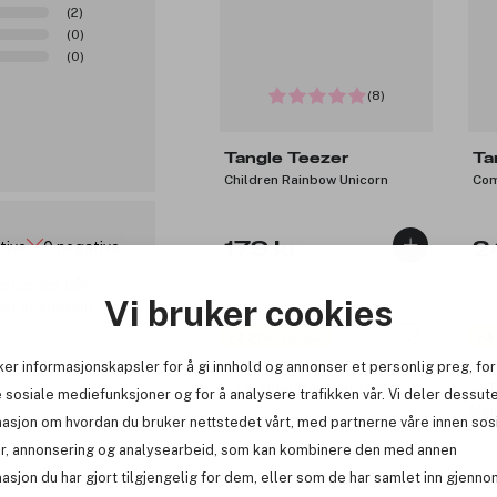
(2)
(0)
(0)
(8)
Tangle Teezer
Ta
Children Rainbow Unicorn
Com
itive
0 negative
179 kr
2
te barnas hår
Vi bruker cookies
et er spesielt
Få 21 kr bonus
Få
ker informasjonskapsler for å gi innhold og annonser et personlig preg, for
 sosiale mediefunksjoner og for å analysere trafikken vår. Vi deler dessut
masjon om hvordan du bruker nettstedet vårt, med partnerne våre innen sos
r, annonsering og analysearbeid, som kan kombinere den med annen
asjon du har gjort tilgjengelig for dem, eller som de har samlet inn gjenno