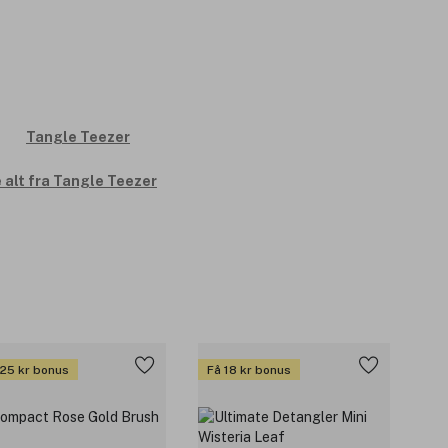
 alt fra Tangle Teezer
 25 kr bonus
Få 18 kr bonus