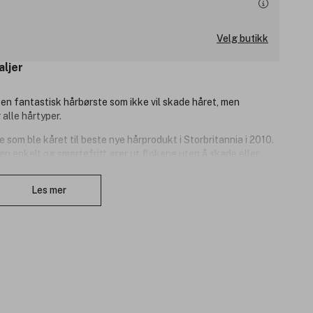
Velg butikk
aljer
en fantastisk hårbørste som ikke vil skade håret, men
 alle hårtyper.
som ble kåret til beste nye hårprodukt i Storbritannia i 2010.
n enkelt og smertefritt grer ut flokene uten å skade eller
leksible tenner kan brukes av både voksne og barn, i både vått
Lukk
Les mer