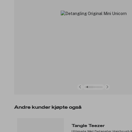
Andre kunder kjøpte også
Tangle Teezer
Ultimate Wet Detangler Hairbrush M