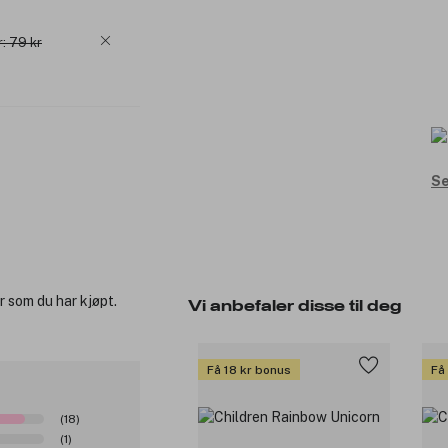
r: 79 kr
Se
r som du har kjøpt.
Vi anbefaler disse til deg
Få 18 kr bonus
Få
(18)
(1)