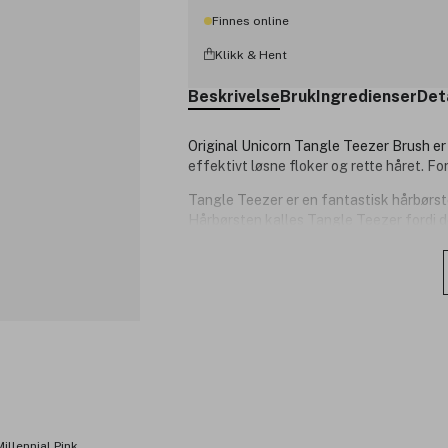
Finnes online
Klikk & Hent
Beskrivelse
Bruk
Ingredienser
Det
Original Unicorn Tangle Teezer Brush er 
effektivt løsne floker og rette håret. For
Tangle Teezer er en fantastisk hårbørste 
Hårbørsten kalles Tangle Teezer fordi de
slite på håret. Børsten med sine mange f
og tørt hår.
Produktnummer:
3194371
illennial Pink