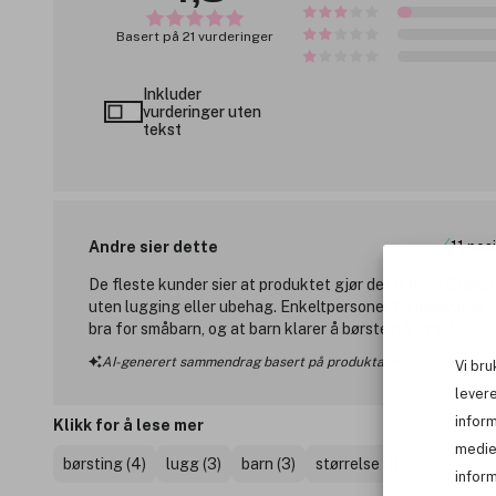
Basert på 21 vurderinger
Inkluder
vurderinger uten
tekst
Andre sier dette
11 pos
De fleste kunder sier at produktet gjør det lettere å børs
uten lugging eller ubehag. Enkeltpersoner fremhever at d
bra for småbarn, og at barn klarer å børste håret selv.
AI-generert sammendrag basert på produktanmeldelser
Vi bru
levere
infor
Klikk for å lese mer
medie
børsting (4)
lugg (3)
barn (3)
størrelse (1)
inform