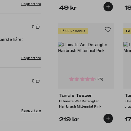
Rapportere
49 kr
1
0
Få 22 kr bonus
Få
 børste håret
Rapportere
(175)
0
Tangle Teezer
Ta
Ultimate Wet Detangler
The
Hairbrush Millennial Pink
Liq
Rapportere
219 kr
1