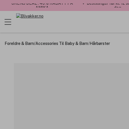
UKENS DEAL : 40% RABATT PÅ
✓ Bestillinger før kl. 12
AMIKA
dag
Foreldre & Barn
/
Accessories Til Baby & Barn
/
Hårbørster