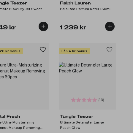
ngle Teezer
Ralph Lauren
imate Blow Dry Jet Sweet
Polo Red Parfum Refill 150ml
49 kr
1 239 kr
 20 kr bonus
Få 24 kr bonus
(23)
tal Fresh
Tangle Teezer
e Ultra-Moisturizing
Ultimate Detangler Large
onut Makeup Removing
Peach Glow
es 60pcs