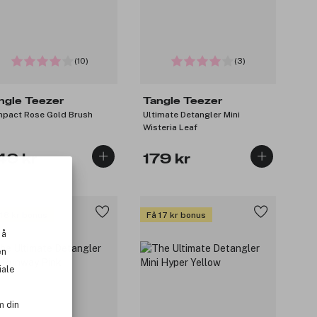
(10)
(3)
ngle Teezer
Tangle Teezer
pact Rose Gold Brush
Ultimate Detangler Mini
Wisteria Leaf
49 kr
179 kr
 18 kr bonus
Få 17 kr bonus
 å
en
iale
m din