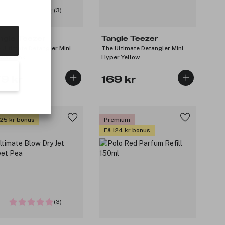
(3)
ngle Teezer
Tangle Teezer
 Ultimate Detangler Mini
The Ultimate Detangler Mini
way Pink
Hyper Yellow
79 kr
169 kr
 25 kr bonus
Premium
Få 124 kr bonus
(3)