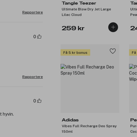
Tangle Teezer
Ta
Ultimate Blow Dry Jet Large
Ult
Rapportere
Lilac Cloud
Pea
259 kr
2
0
Få 5 kr bonus
Få
Rapportere
0
t hyvin.
Adidas
Pe
Vibes Full Recharge Deo Spray
Pur
150ml
Coc
Wip