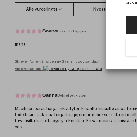
bruk 
Alle vurderinger
Nyeste
Bekreftet kjøper
Saana
Ihana
Skrevet for ett år siden av Saana | cocopanda.fi
Vis oversettelse
Bekreftet kjøper
Sanna
Maailman paras harja! Pikkutytön kiharille hiuksille ainoa toimiv
todellakin, tällä saa harjattua jopa märät hiukset mitä ei tode
tavallisilla harjoilla pysty tekemään. En vaihtaisi tätä mistään
pois.