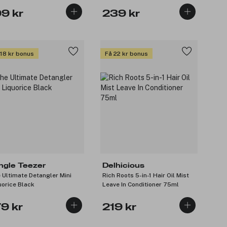
99 kr
239 kr
 18 kr bonus
Få 22 kr bonus
ngle Teezer
Delhicious
 Ultimate Detangler Mini
Rich Roots 5-in-1 Hair Oil Mist
uorice Black
Leave In Conditioner 75ml
79 kr
219 kr