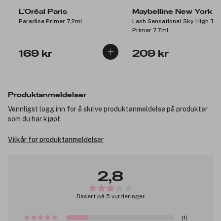
L'Oréal Paris
Maybelline New York
Paradise Primer 7,2ml
Lash Sensational Sky High Tin
Primer 7,7ml
169 kr
209 kr
Produktanmeldelser
Vennligst logg inn for å skrive produktanmeldelse på produkter
som du har kjøpt.
Vilkår for produktanmeldelser
2,8
Basert på 5 vurderinger
(1)