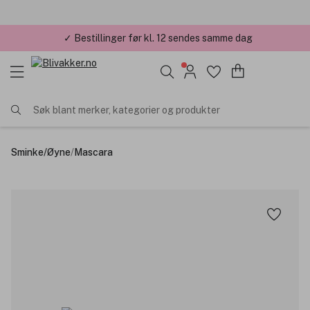
✓ Bestillinger før kl. 12 sendes samme dag
✓ Årets Nettbutikk 2026 og 2025
Søk blant merker, kategorier og produkter
Sminke
/
Øyne
/
Mascara