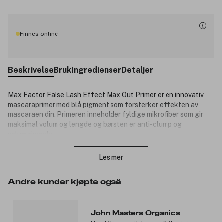
Finnes online
Beskrivelse
Bruk
Ingredienser
Detaljer
Max Factor False Lash Effect Max Out Primer er en innovativ
mascaraprimer med blå pigment som forsterker effekten av
mascaraen din. Primeren inneholder fyldige mikrofiber som gir
maksimal volum og lengde og børsten er anti-clump og
volumgivende.
Lukk
Produktnummer:
3195800
Les mer
Andre kunder kjøpte også
John Masters Organics