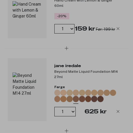
Hand Cream with Lemon & Ginger
60ml
-20%
159 kr
Før: 199 kr
jane iredale
Beyond Matte Liquid Foundation M14
27ml
Farge
625 kr