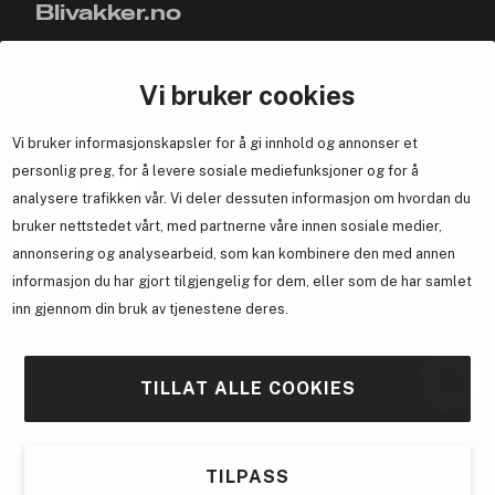
Blivakker.no
Om oss
Bli medlem helt gratis - få poeng og eksklusive rabattkoder.
Vi bruker cookies
Nyhetsbrev
Vi bruker informasjonskapsler for å gi innhold og annonser et
Samarbeid med oss
personlig preg, for å levere sosiale mediefunksjoner og for å
analysere trafikken vår. Vi deler dessuten informasjon om hvordan du
bruker nettstedet vårt, med partnerne våre innen sosiale medier,
annonsering og analysearbeid, som kan kombinere den med annen
informasjon du har gjort tilgjengelig for dem, eller som de har samlet
En del av
Brandsdal Group AS
inn gjennom din bruk av tjenestene deres.
For personlig veiledning om profesjonelle hårprodukter, klikk
her
.
TILLAT ALLE COOKIES
TILPASS