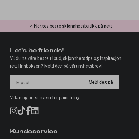
✓ Norges beste skjønnhetsbutikk på nett
✓ Årets Nettbutikk 2026 og 2025
Let's be friends!
Vil du ha våre beste tilbud, skjønnhetstips og inspirasjon
rett i innboksen? Meld deg på vårt nyhetsbrev!
Meld deg på
E-post
Vilkår
og
personvern
for påmelding
Kundeservice