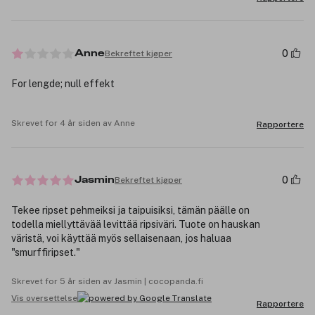
0
Bekreftet kjøper
Anne
For lengde; null effekt
Skrevet for 4 år siden av Anne
Rapportere
0
Bekreftet kjøper
Jasmin
Tekee ripset pehmeiksi ja taipuisiksi, tämän päälle on
todella miellyttävää levittää ripsiväri. Tuote on hauskan
väristä, voi käyttää myös sellaisenaan, jos haluaa
"smurffiripset."
Skrevet for 5 år siden av Jasmin | cocopanda.fi
Vis oversettelse
Rapportere