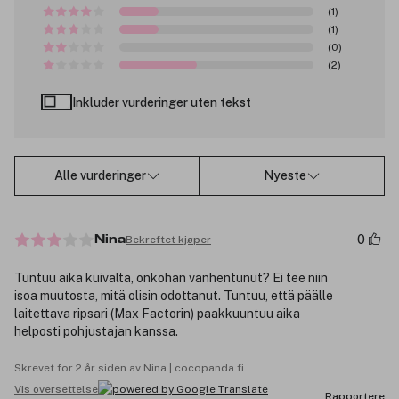
(1)
(1)
(0)
(2)
Inkluder vurderinger uten tekst
Alle vurderinger
Nyeste
0
Bekreftet kjøper
Nina
Tuntuu aika kuivalta, onkohan vanhentunut? Ei tee niin
isoa muutosta, mitä olisin odottanut. Tuntuu, että päälle
laitettava ripsari (Max Factorin) paakkuuntuu aika
helposti pohjustajan kanssa.
Skrevet for 2 år siden av Nina | cocopanda.fi
Vis oversettelse
Rapportere