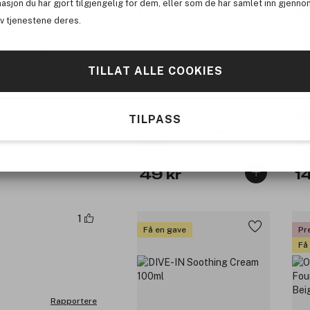
asjon du har gjort tilgjengelig for dem, eller som de har samlet inn gjenno
(3)
av tjenestene deres.
(0)
(0)
(1)
TILLAT ALLE COOKIES
(413)
TILPASS
COSRX
C
Master Patch Original Fit
Alo
24pcs
SPF
49 kr
1
1
Få en gave
Pr
Få
Rapportere