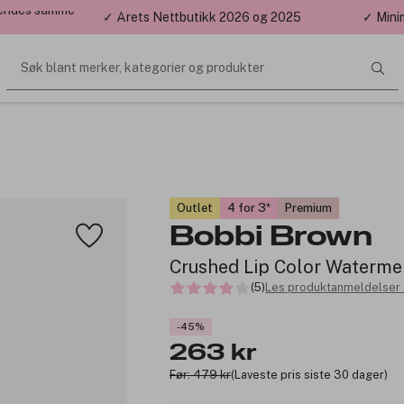
 sendes samme
✓ Årets Nettbutikk 2026 og 2025
✓ Mini
Søk blant merker, kategorier og produkter
Outlet
4 for 3
Premium
Bobbi Brown
Crushed Lip Color Waterme
(5)
Les produktanmeldelser 
-45%
263 kr
Før: 479 kr
(Laveste pris siste 30 dager)