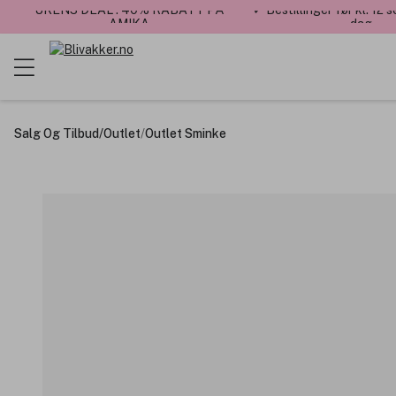
UKENS DEAL : 40% RABATT PÅ
✓ Bestillinger før kl. 12
AMIKA
dag
Salg Og Tilbud
/
Outlet
/
Outlet Sminke