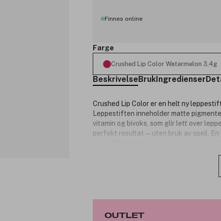
Finnes online
Farge
Crushed Lip Color Watermelon 3,4g
Beskrivelse
Bruk
Ingredienser
Det
Crushed Lip Color er en helt ny leppestif
Leppestiften inneholder matte pigmenter 
vitamin og bivoks, som glir lett over le
perfekt resultat — uten bruk av speil. E
sveip. Gir leppene en lekker farge som fø
samme fuktighetspleie som leppepomad
Produktspesifikasjoner:
Fylt med mykt, matt pigment som g
leppene.
Leppestiften er rik på E- og C-vita
OUTLET
vakkert fuktet.