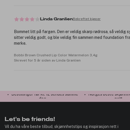
Bekreftet kjøper
Linda Granlien
Bommet litt på fargen. Den er veldig skarp rødrosa, så veldig s
sitter veldig godt, og ble veldig fin sammen med foundation f
merke.
Bobbi Brown Crushed Lip Color Watermelon 3,4g
Skrevet for 5 år siden av Linda Granlien
✓ Bestillinger før kl. 12 sendes samme
✓ Norges beste skjønnh
dag
nett
Let's be friends!
Vil du ha våre beste tilbud, skjønnhetstips og inspirasjon rett i