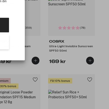
m din
(359)
(78)
OSRX
COSRX
e Soothing Sun Cream
Ultra-Light Invisible Sunscreen
50 50ml
SPF50 50ml
49 kr
169 kr
emium
Få 10% bonus
 30% bonus