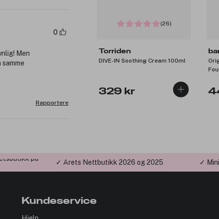
(26)
0
Torriden
ba
ynlig! Men
DIVE-IN Soothing Cream 100ml
Ori
ra samme
Fou
Bei
329 kr
4
Rapportere
etsbutikk på
✓ Årets Nettbutikk 2026 og 2025
✓ Min
Kundeservice
Hjelp