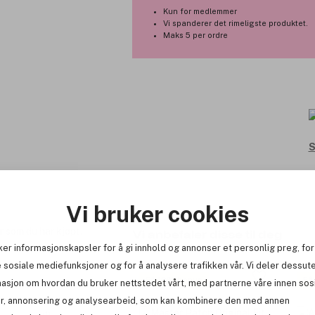
Holdbar leppestift som ikke smuldr
Kun for medlemmer
Vi spanderer det rimeligste produktet.
Produktnummer:
3196786
Maks 5 per ordre
S
Vi bruker cookies
r som du har kjøpt.
Vi anbefaler disse til deg
ker informasjonskapsler for å gi innhold og annonser et personlig preg, for
 sosiale mediefunksjoner og for å analysere trafikken vår. Vi deler dessut
Få 10% bonus
Få
masjon om hvordan du bruker nettstedet vårt, med partnerne våre innen sos
r, annonsering og analysearbeid, som kan kombinere den med annen
(1)