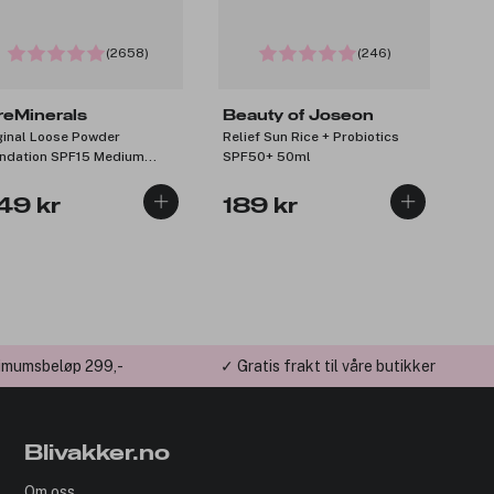
(2658)
(246)
reMinerals
Beauty of Joseon
ginal Loose Powder
Relief Sun Rice + Probiotics
ndation SPF15 Medium
SPF50+ 50ml
ge 12 8g
49 kr
189 kr
imumsbeløp 299,-
✓ Gratis frakt til våre butikker
Blivakker.no
Om oss