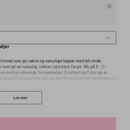
aljer
tformel som gir vakre og naturlige lepper med ett strøk.
som gir en naturlig, vakker og intens farge. Rik på E-, C-
ppene med en silkemyk fornemmelse. Crushed Lip Color gir et
n leppestift-konsistens som gir en nykysset effekt med bare ett
les lett og naturlig og kan bygges i dekning. Leppestiften gir
Lukk
e.
Les mer
ir god fargeavsetning som ser ut som om den er klappet på
miner og bivoks, den glir enkelt på og etterlater leppene