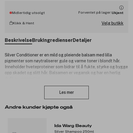
Forventet på lager:
Midlertidig utsolgt
Ukjent
Velg butikk
Klikk & Hent
Beskrivelse
Bruk
Ingredienser
Detaljer
Silver Conditioner er en mild og pleiende balsam med lilla
pigmenter som nøytraliserer gule og varme toner i blondt hår.
Inneholder hveteproteiner som bidrar til å fukte, styrke og bygge
opp skadet og slitt hår. Balsamen er vegansk og har en herlig
duft av vannmelon.
Lukk
Produktnummer:
3197891
Les mer
Andre kunder kjøpte også
Ida Warg Beauty
Silver Shampoo 250ml