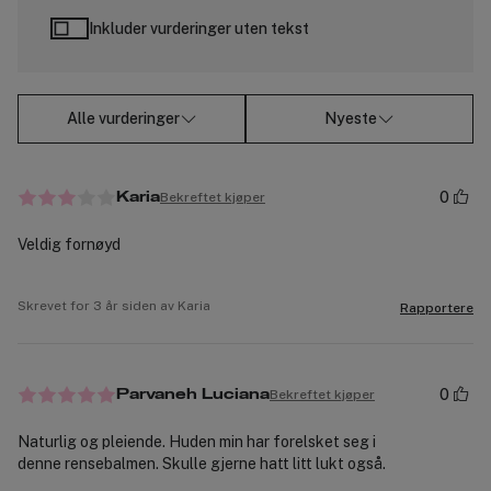
Inkluder vurderinger uten tekst
Alle vurderinger
Nyeste
0
Bekreftet kjøper
Karia
Veldig fornøyd
Skrevet for 3 år siden av Karia
Rapportere
0
Bekreftet kjøper
Parvaneh Luciana
Naturlig og pleiende. Huden min har forelsket seg i
denne rensebalmen. Skulle gjerne hatt litt lukt også.