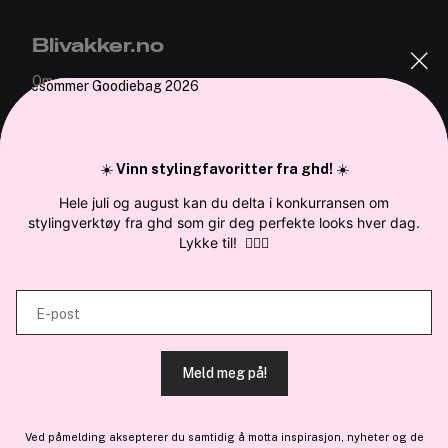
Blivakker.no
Om oss
Bli medlem helt gratis - få poeng og eksklusive rabattkoder.
Nyhetsbrev
Samarbeid med oss
☀️
Vinn stylingfavoritter fra ghd!
☀️
Hele juli og august kan du delta i konkurransen om
stylingverktøy fra ghd som gir deg perfekte looks hver dag.
Lykke til!
💇‍♀️✨
En del av
Brandsdal Group AS
E-post
For personlig veiledning om profesjonelle hårprodukter, klikk
her
.
Meld meg på!
Ved påmelding aksepterer du samtidig å motta inspirasjon, nyheter og de