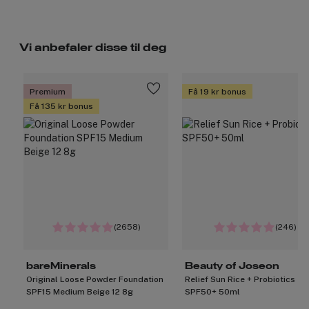
Produktnummer:
3202063
Vi anbefaler disse til deg
Premium
Få 19 kr bonus
Få 135 kr bonus
(2658)
(246)
bareMinerals
Beauty of Joseon
Original Loose Powder Foundation
Relief Sun Rice + Probiotics
SPF15 Medium Beige 12 8g
SPF50+ 50ml