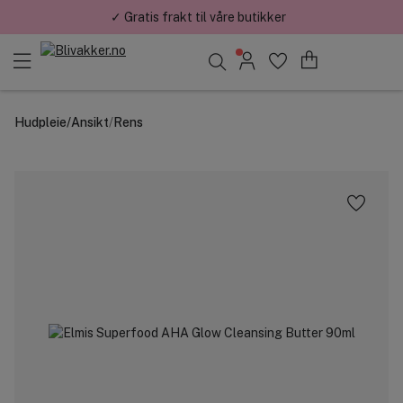
✓ Gratis frakt til våre butikker
Søk blant merker, kategorier og produkter
Hudpleie
/
Ansikt
/
Rens