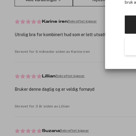
bruk 
Bekreftet kjøper
Karine iren
Utrolig bra for kombinert hud som er lett utsatt for kviser. Ikke
Skrevet for 6 måneder siden av Karine iren
Bekreftet kjøper
Lillian
Bruker denne daglig og er veldig fornøyd
Skrevet for 3 år siden av Lillian
Bekreftet kjøper
Suzana