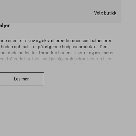
Velg butikk
aljer
ce er en effektiv og eksfolierende toner som balanserer
r huden optimalt for påfølgende hudpleieprodukter. Den
ner døde hudceller, forbedrer hudens tekstur og minimerer
r strålende hudtone. Ved jevnlig bruk bidrar toneren til en
t effekt av serum og kremer. Den er ideell for normal til
Lukk
for fet og akne-utsatt hud som trenger ekstra eksfoliering og
ance Professional Moisture Balance Toner og er et uunnværlig
Les mer