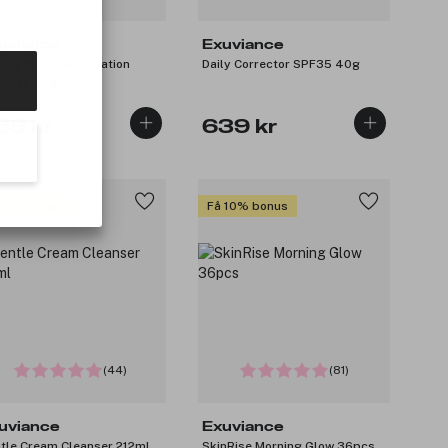
uviance
Exuviance
rnight Transformation
Daily Corrector SPF35 40g
plex 50g
69 kr
639 kr
 10% bonus
Få 10% bonus
(44)
(81)
uviance
Exuviance
tle Cream Cleanser 212ml
SkinRise Morning Glow 36pcs