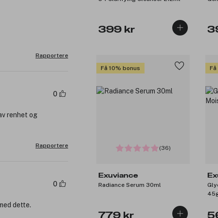
399 kr
3
Rapportere
Få 10% bonus
Få
0
 av renhet og
Rapportere
(36)
Exuviance
Ex
0
Radiance Serum 30ml
Gly
45
 med dette.
779 kr
5