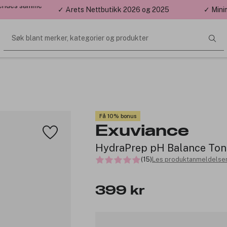
 sendes samme
✓ Årets Nettbutikk 2026 og 2025
✓ Mini
Søk blant merker, kategorier og produkter
Få 10% bonus
Exuviance
HydraPrep pH Balance Ton
(15)
Les produktanmeldelser
399 kr