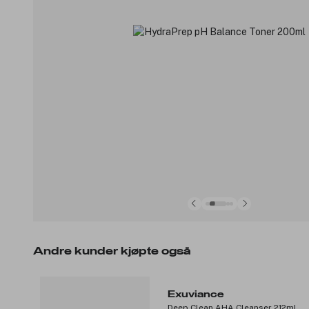
Andre kunder kjøpte også
Exuviance
Deep Clean AHA Cleanser 212ml