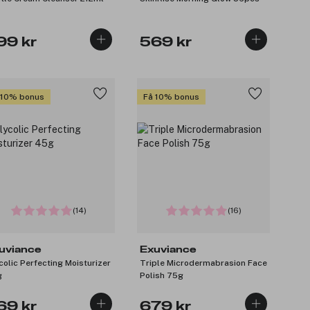
99 kr
569 kr
 10% bonus
Få 10% bonus
(14)
(16)
uviance
Exuviance
colic Perfecting Moisturizer
Triple Microdermabrasion Face
g
Polish 75g
69 kr
679 kr