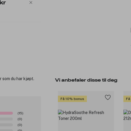
kr
r som du har kjøpt.
Vi anbefaler disse til deg
Få 10% bonus
Få
(15)
(0)
(0)
(0)