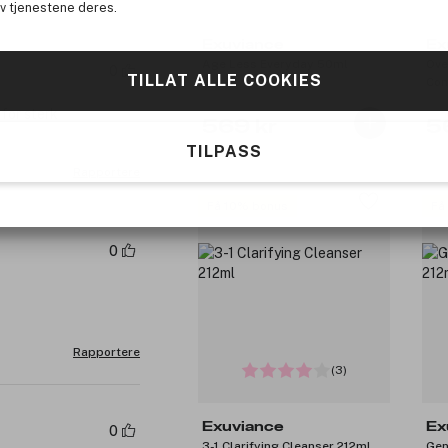
av tjenestene deres.
Exuviance
Ex
Age Less Everyday 50ml
Ove
0
TILLAT ALLE COOKIES
Com
 for sterk
569 kr
5
TILPASS
Rapportere
Få 10% bonus
Få
0
Rapportere
(3)
Exuviance
Ex
0
3-1 Clarifying Cleanser 212ml
Gen