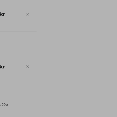
kr
kr
x 50g