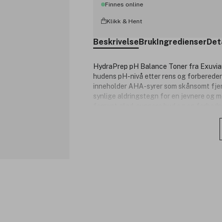
Finnes online
Klikk & Hent
Beskrivelse
Bruk
Ingredienser
Det
HydraPrep pH Balance Toner fra Exuvian
hudens pH-nivå etter rens og forberede
inneholder AHA-syrer som skånsomt fjer
synlige aldringstegn for en jevnere og me
fornyet glød, sunnere hud og en forbedre
motstandsdyktig hud, og særlig gunstig 
balanse. Denne toneren erstatter Exuvi
steg i en effektiv hudpleierutine.
Produktnummer:
3205477