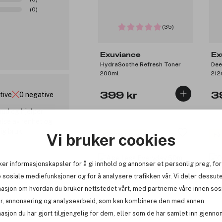
(0)
(35)
Exuviance
Ex
HydraSoothe Refresh Toner
Dee
200ml
212
tive
0 negative
399 kr
3
hud og hjelper
else av renhet og
ig bruk.
Vi bruker cookies
Få 10% bonus
Få
ker informasjonskapsler for å gi innhold og annonser et personlig preg, for
 sosiale mediefunksjoner og for å analysere trafikken vår. Vi deler dessut
masjon om hvordan du bruker nettstedet vårt, med partnerne våre innen sos
r, annonsering og analysearbeid, som kan kombinere den med annen
asjon du har gjort tilgjengelig for dem, eller som de har samlet inn gjenno
(24)