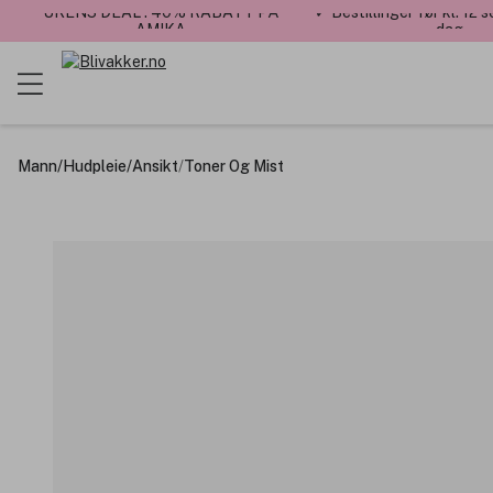
UKENS DEAL : 40% RABATT PÅ
✓ Bestillinger før kl. 12
AMIKA
dag
Mann
/
Hudpleie
/
Ansikt
/
Toner Og Mist