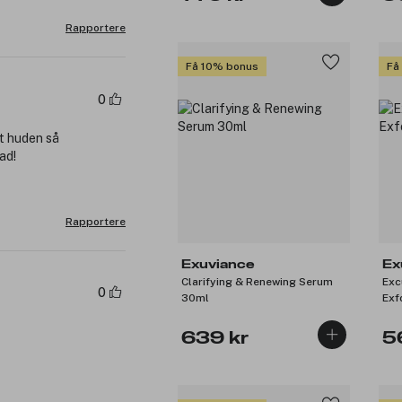
Rapportere
Få 10% bonus
Få
0
t huden så
ad!
Rapportere
Exuviance
Ex
Clarifying & Renewing Serum
Exc
0
30ml
Exf
639 kr
5