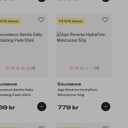
 10% bonus
Få 10% bonus
(3)
(3)
uviance
Exuviance
uviance Gentle Daily
Age Reverse HydraFirm
oliating Pads 55ml
Moisturizer 50g
69 kr
779 kr