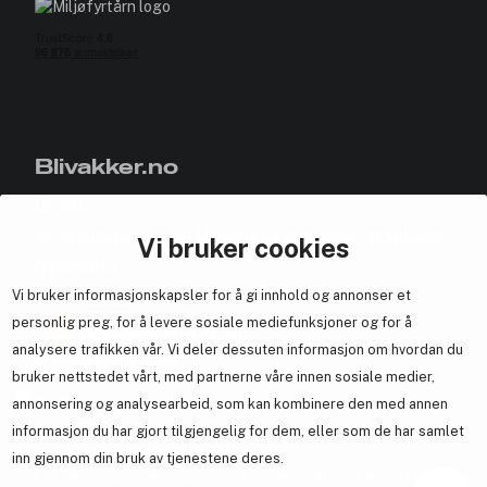
Blivakker.no
Om oss
Bli medlem helt gratis - få poeng og eksklusive rabattkoder.
Vi bruker cookies
Nyhetsbrev
Vi bruker informasjonskapsler for å gi innhold og annonser et
Samarbeid med oss
personlig preg, for å levere sosiale mediefunksjoner og for å
analysere trafikken vår. Vi deler dessuten informasjon om hvordan du
bruker nettstedet vårt, med partnerne våre innen sosiale medier,
annonsering og analysearbeid, som kan kombinere den med annen
En del av
Brandsdal Group AS
informasjon du har gjort tilgjengelig for dem, eller som de har samlet
inn gjennom din bruk av tjenestene deres.
For personlig veiledning om profesjonelle hårprodukter, klikk