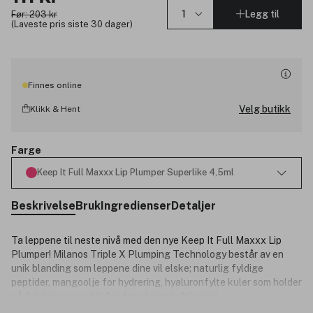
Legg til
Før: 203 kr
(Laveste pris siste 30 dager)
Finnes online
Velg butikk
Klikk & Hent
Farge
Keep It Full Maxxx Lip Plumper Superlike 4,5ml
Beskrivelse
Bruk
Ingredienser
Detaljer
Ta leppene til neste nivå med den nye Keep It Full Maxxx Lip
Plumper! Milanos Triple X Plumping Technology består av en
unik blanding som leppene dine vil elske; naturlig fyldige
peptider, mangoolje for hydrering, hyaluronfylte kuler som holder
på fuktighet og chili for den ekstra kriblingen!
Lukk