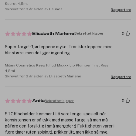
Secret 4,5ml
Skrevet for 3 år siden av Belinda
Rapportere
0
Bekreftet kjøper
Elisabeth Marlene
Super farge! Gjør leppene myke. Tror ikke leppene mine
blir større, men det gjør ingenting.
Milani Cosmetics Keep It Full Maxxx Lip Plumper First Kiss
4,5ml
Skrevet for 3 år siden av Elisabeth Marlene
Rapportere
0
Bekreftet kjøper
Anita
STOR beholder, kommer til å vare lenge, spesielt når
konsistensen er så tykk med masse farge, så man må
påføre den forsiktig i små mengder :) Fuktigheten varer i
flere timer (uten spising), prikker litt, men ikke så mye.