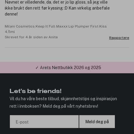
Navnet er villedende, da, det er jo lip gloss, så jeg ville
ikke brukt den rett før kyssing :D Kan virkelig anbefale
denne!
Milani Cosmetics Keep It Full Maxxx Lip Plumper First Kiss
4,5ml
Skrevet for 4 år siden av Anita
Rapportere
✓ Årets Nettbutikk 2026 og 2025
Let's be friends!
Vil du ha våre beste tilbud, skjønnhetstips og inspirasjon
rett i innboksen? Meld deg på vårt nyhetsbrev!
Meld deg på
E-post