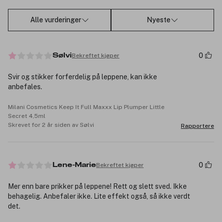
Alle vurderinger
Nyeste
0
Bekreftet kjøper
Sølvi
Svir og stikker forferdelig på leppene, kan ikke
anbefales.
Milani Cosmetics Keep It Full Maxxx Lip Plumper Little
Secret 4,5ml
Skrevet for 2 år siden av Sølvi
Rapportere
0
Bekreftet kjøper
Lene-Marie
Mer enn bare prikker på leppene! Rett og slett sved. Ikke
behagelig. Anbefaler ikke. Lite effekt også, så ikke verdt
det.