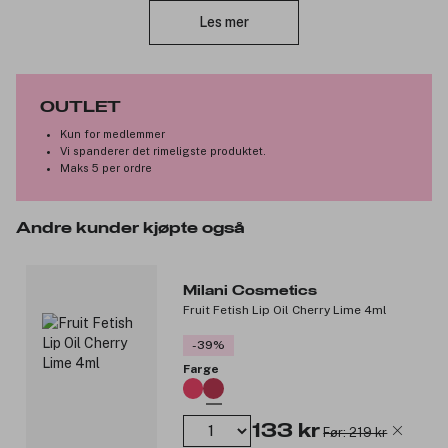
Vegansk og cruelty-free.
Les mer
Produktnummer:
3210539
OUTLET
Kun for medlemmer
Vi spanderer det rimeligste produktet.
Maks 5 per ordre
Andre kunder kjøpte også
Milani Cosmetics
Fruit Fetish Lip Oil Cherry Lime 4ml
-39%
Farge
133 kr
Før: 219 kr