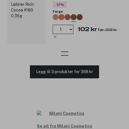
-51%
Farge
102 kr
Før: 209 kr
Legg til 3 produkter for 368 kr
Se alt fra Milani Cosmetics