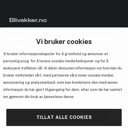
Blivakker.no
Om oss
Bli medlem helt gratis - få poeng og eksklusive rabattkoder.
Vi bruker cookies
Nyhetsbrev
Vi bruker informasjonskapsler for å gi innhold og annonser et
Samarbeid med oss
personlig preg, for å levere sosiale mediefunksjoner og for å
analysere trafikken vår. Vi deler dessuten informasjon om hvordan du
bruker nettstedet vårt, med partnerne våre innen sosiale medier,
annonsering og analysearbeid, som kan kombinere den med annen
En del av
Brandsdal Group AS
informasjon du har gjort tilgjengelig for dem, eller som de har samlet
inn gjennom din bruk av tjenestene deres.
For personlig veiledning om profesjonelle hårprodukter, klikk
her
.
TILLAT ALLE COOKIES