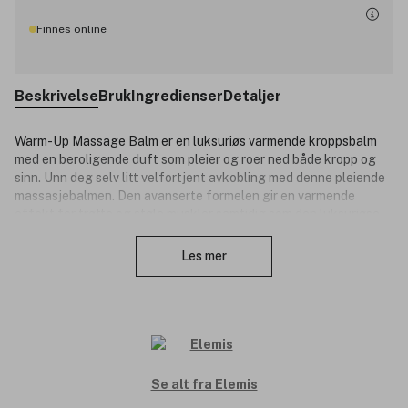
Finnes online
Beskrivelse
Bruk
Ingredienser
Detaljer
Warm-Up Massage Balm er en luksuriøs varmende kroppsbalm
med en beroligende duft som pleier og roer ned både kropp og
sinn. Unn deg selv litt velfortjent avkobling med denne pleiende
massasjebalmen. Den avanserte formelen gir en varmende
effekt for trøtte og støle muskler samtidig som den luksuriøse
Lukk
mykgjørende blandingen av linfrøolje, solbærfrøolje og svart
frøolje gjør at huden føles myk og med ny energi. Balmen er
Les mer
beriket med naturlige oljer av enebær, rosmarin, lavendel,
eukalyptus og timian for den ultimate avslappende opplevlsen.
Kan brukes hver dag, og passer spesielt bra etter trening.
Produktnummer:
3216406
Se alt fra Elemis