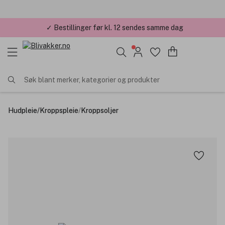
✓ Bestillinger før kl. 12 sendes samme dag
Søk blant merker, kategorier og produkter
Hudpleie
/
Kroppspleie
/
Kroppsoljer