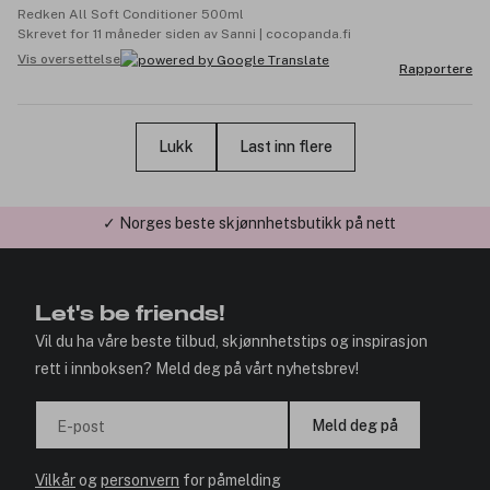
Redken All Soft Conditioner 500ml
Skrevet for 11 måneder siden av Sanni | cocopanda.fi
Vis oversettelse
Rapportere
Lukk
Last inn flere
✓ Årets Nettbutikk 2026 og 2025
Let's be friends!
Vil du ha våre beste tilbud, skjønnhetstips og inspirasjon
rett i innboksen? Meld deg på vårt nyhetsbrev!
Meld deg på
E-post
Vilkår
og
personvern
for påmelding