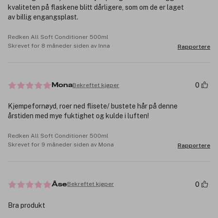
kvaliteten på flaskene blitt dårligere, som om de er laget
av billig engangsplast.
Redken All Soft Conditioner 500ml
Skrevet for 8 måneder siden av Inna
Rapportere
0
Bekreftet kjøper
Mona
Kjempefornøyd, roer ned flisete/ bustete hår på denne
årstiden med mye fuktighet og kulde i luften!
Redken All Soft Conditioner 500ml
Skrevet for 9 måneder siden av Mona
Rapportere
0
Bekreftet kjøper
Åse
Bra produkt