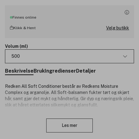
Finnes online
Velg butikk
Klikk & Hent
Volum (ml)
500
Beskrivelse
Bruk
Ingredienser
Detaljer
Redken All Soft Conditioner består av Redkens Moisture
Complex og arganolje. All Soft-balsamen fukter tørt og skjørt
hår, samt gjør det mykt og håndterlig. G
ir dyp og næringsrik pleie,
slik at håret etterlates silkemykt og glansfullt.
All Soft endrer teksturen i håret ved å tilføre mykhet til
Lukk
skjellaget og gi det en glattere følelse. Håret blir mykere,
Les mer
sterkere, mer medgjørlig og det ser glansfullt ut. Håret både ser
og føles ut som silke. Hårkuren inneholder pleiende,