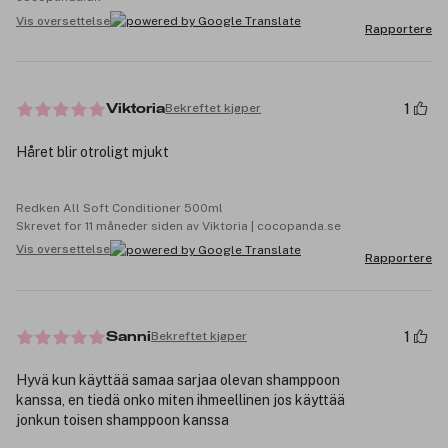
Vis oversettelse
Rapportere
1
Bekreftet kjøper
Viktoria
Håret blir otroligt mjukt
Redken All Soft Conditioner 500ml
Skrevet for 11 måneder siden av Viktoria | cocopanda.se
Vis oversettelse
Rapportere
1
Bekreftet kjøper
Sanni
Hyvä kun käyttää samaa sarjaa olevan shamppoon
kanssa, en tiedä onko miten ihmeellinen jos käyttää
jonkun toisen shamppoon kanssa