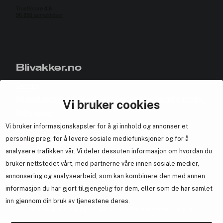
Blivakker.no
Om oss
Bli medlem helt gratis - få poeng og eksklusive rabattkoder.
Vi bruker cookies
Nyhetsbrev
Vi bruker informasjonskapsler for å gi innhold og annonser et
Samarbeid med oss
personlig preg, for å levere sosiale mediefunksjoner og for å
analysere trafikken vår. Vi deler dessuten informasjon om hvordan du
bruker nettstedet vårt, med partnerne våre innen sosiale medier,
annonsering og analysearbeid, som kan kombinere den med annen
En del av
Brandsdal Group AS
informasjon du har gjort tilgjengelig for dem, eller som de har samlet
inn gjennom din bruk av tjenestene deres.
For personlig veiledning om profesjonelle hårprodukter, klikk
her
.