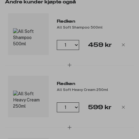
mykgjørende og velgjørende Argan olje. Kuren pleier håret
Andre kunder kjøpte også
innenfra og gir deg hår som er sterkt, glatt og skinnende
glansfullt fra rot til tupp.
Redken
Produktnummer:
3217940
All Soft Shampoo 500ml
459 kr
Redken
All Soft Heavy Cream 250ml
599 kr