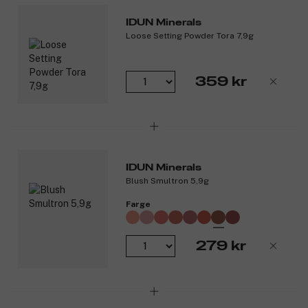
IDUN Minerals
Loose Setting Powder Tora 7,9g
359 kr
IDUN Minerals
Blush Smultron 5,9g
Farge
279 kr