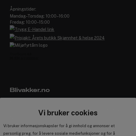
Åpningstider:
Mandag–Torsdag: 10:00–16:00
Fredag: 10:00–15:00
Blivakker.no
Om oss
Bli medlem helt gratis - få poeng og eksklusive rabattkoder.
Vi bruker cookies
Nyhetsbrev
Vi bruker informasjonskapsler for å gi innhold og annonser et
Samarbeid med oss
☀️
Vinn stylingfavoritter fra ghd!
☀️
personlig preg, for å levere sosiale mediefunksjoner og for å