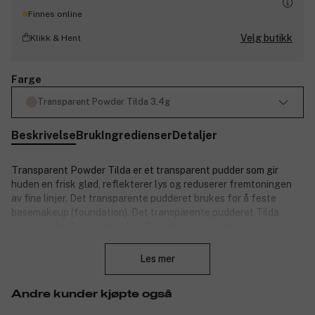
Finnes online
Velg butikk
Klikk & Hent
Farge
Transparent Powder Tilda 3,4g
Beskrivelse
Bruk
Ingredienser
Detaljer
Transparent Powder Tilda er et transparent pudder som gir
huden en frisk glød, reflekterer lys og reduserer fremtoningen
av fine linjer. Det transparente pudderet brukes for å feste
basemakeup (foundation). Det transparente pudderet Tilda
fungerer for å gi ekstra glød. Det gir huden en frisk glød,
Lukk
reflekterer lys og reduserer fremtoningen av fine linjer.
Les mer
Produktnummer:
3220573
Andre kunder kjøpte også