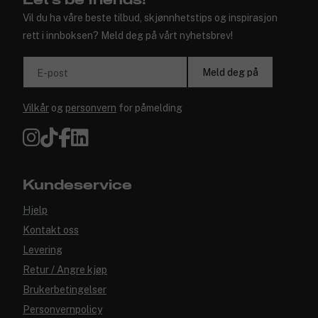
Let's be friends!
Vil du ha våre beste tilbud, skjønnhetstips og inspirasjon
rett i innboksen? Meld deg på vårt nyhetsbrev!
Meld deg på
E-post
Vilkår
og
personvern
for påmelding
Kundeservice
Hjelp
Kontakt oss
Levering
Retur / Angre kjøp
Brukerbetingelser
Personvernpolicy